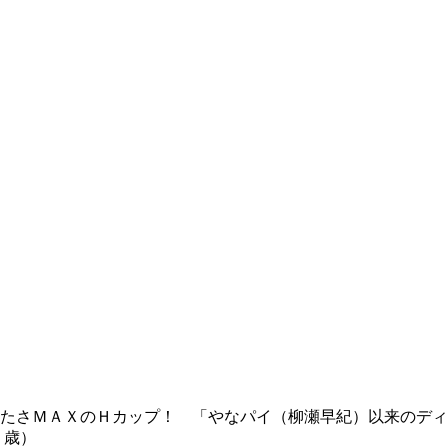
たさＭＡＸのＨカップ！ 「やなパイ（柳瀬早紀）以来のディ
５歳）