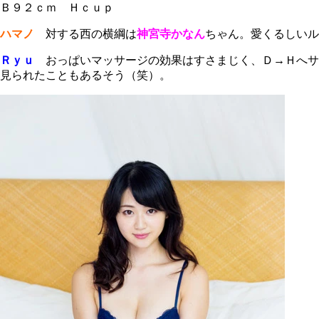
Ｂ９２ｃｍ Ｈｃｕｐ
ハマノ
対する西の横綱は
神宮寺かなん
ちゃん。愛くるしいル
Ｒｙｕ
おっぱいマッサージの効果はすさまじく、Ｄ→Ｈへサ
見られたこともあるそう（笑）。