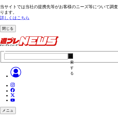
当サイトでは当社の提携先等がお客様のニーズ等について調査・
ります。
詳しくはこちら
閉じる
検
索
す
る
メニュ