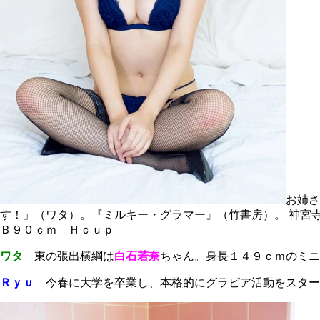
お姉さ
す！」（ワタ）。『ミルキー・グラマー』（竹書房）。
神宮
Ｂ９０ｃｍ Ｈｃｕｐ
ワタ
東の張出横綱は
白石若奈
ちゃん。身長１４９ｃｍのミニ
Ｒｙｕ
今春に大学を卒業し、本格的にグラビア活動をスター