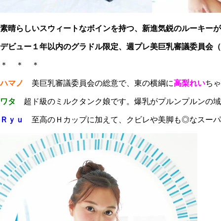
素晴らしいスウィートなボインを持つ、新進気鋭のルーキーが
デビュー１年以内のグラドル限定、週プレ美巨乳審議委員会
＊ ＊ ＊
ハマノ
美巨乳審議委員会の総意で、東の横綱に
高梨れい
ちゃ
ワタ
超ド級のミルクタンク娘です。爆乳がプルンプルンの域
Ｒｙｕ
至高のＨカップに加えて、クビレや美脚も◎なスーパ