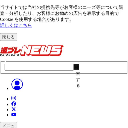
当サイトでは当社の提携先等がお客様のニーズ等について調
査・分析したり、お客様にお勧めの広告を表⽰する⽬的で
Cookie を使⽤する場合があります。
詳しくはこちら
閉じる
検
索
す
る
メニュ