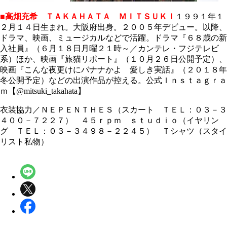
■高畑充希 ＴＡＫＡＨＡＴＡ ＭＩＴＳＵＫＩ
１９９１年１
２月１４日生まれ。大阪府出身。２００５年デビュー。以降、
ドラマ、映画、ミュージカルなどで活躍。ドラマ『６８歳の新
入社員』（６月１８日月曜２１時～／カンテレ・フジテレビ
系）ほか、映画『旅猫リポート』（１０月２６日公開予定）、
映画『こんな夜更けにバナナかよ 愛しき実話』（２０１８年
冬公開予定）などの出演作品が控える。公式Ｉｎｓｔａｇｒａ
ｍ【@mitsuki_takahata】
衣装協力／ＮＥＰＥＮＴＨＥＳ（スカート ＴＥＬ：０３－３
４００－７２２７） ４５ｒｐｍ ｓｔｕｄｉｏ（イヤリン
グ ＴＥＬ：０３－３４９８－２２４５） Ｔシャツ（スタイ
リスト私物）