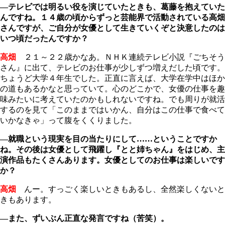
―テレビでは明るい役を演じていたときも、葛藤を抱えていた
んですね。１４歳の頃からずっと芸能界で活動されている高畑
さんですが、ご自分が女優として生きていくぞと決意したのは
いつ頃だったんですか？
高畑
２１～２２歳かなあ。ＮＨＫ連続テレビ小説『ごちそう
さん』に出て、テレビのお仕事が少しずつ増えだした頃です。
ちょうど大学４年生でした。正直に言えば、大学在学中はほか
の道もあるかなと思っていて。心のどこかで、女優の仕事を趣
味みたいに考えていたのかもしれないですね。でも周りが就活
するのを見て「このままではいかん、自分はこの仕事で食べて
いかなきゃ」って腹をくくりました。
―就職という現実を目の当たりにして……ということですか
ね。その後は女優として飛躍し『とと姉ちゃん』をはじめ、主
演作品もたくさんあります。女優としてのお仕事は楽しいです
か？
高畑
んー。すっごく楽しいときもあるし、全然楽しくないと
きもあります。
―また、ずいぶん正直な発言ですね（苦笑）。