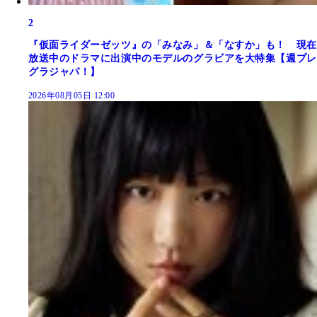
2
『仮面ライダーゼッツ』の「みなみ」＆「なすか」も！ 現在
放送中のドラマに出演中のモデルのグラビアを大特集【週プレ
グラジャパ！】
2026年08月05日 12:00