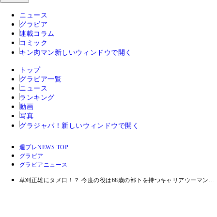
ニュース
グラビア
連載コラム
コミック
キン肉マン
新しいウィンドウで開く
トップ
グラビア一覧
ニュース
ランキング
動画
写真
グラジャパ！
新しいウィンドウで開く
週プレNEWS TOP
グラビア
グラビアニュース
草刈正雄にタメ口！？ 今度の役は68歳の部下を持つキャリアウーマン