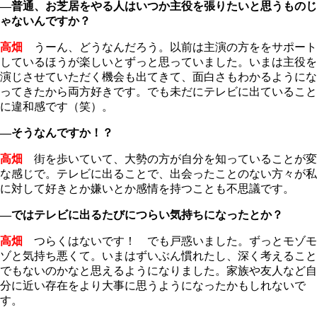
―普通、お芝居をやる人はいつか主役を張りたいと思うものじ
ゃないんですか？
高畑
うーん、どうなんだろう。以前は主演の方ををサポート
しているほうが楽しいとずっと思っていました。いまは主役を
演じさせていただく機会も出てきて、面白さもわかるようにな
ってきたから両方好きです。でも未だにテレビに出ていること
に違和感です（笑）。
―そうなんですか！？
高畑
街を歩いていて、大勢の方が自分を知っていることが変
な感じで。テレビに出ることで、出会ったことのない方々が私
に対して好きとか嫌いとか感情を持つことも不思議です。
―ではテレビに出るたびにつらい気持ちになったとか？
高畑
つらくはないです！ でも戸惑いました。ずっとモゾモ
ゾと気持ち悪くて。いまはずいぶん慣れたし、深く考えること
でもないのかなと思えるようになりました。家族や友人など自
分に近い存在をより大事に思うようになったかもしれないで
す。