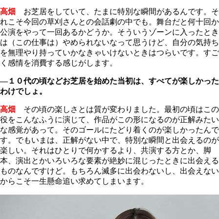
高畑
お芝居をしていて、たまに特別な瞬間があるんです。そ
れこそ今回の草刈さんとの会話劇の中でも。舞台だと何十回か
公演をやって一回あるかどうか。そういうゾーンに入ったとき
は（この仕事は）やめられないなって思うけど、自分の気持ち
を無理やり持っていかなきゃいけないときはつらいです。すご
く感情を消費する感じがします。
―１０代の頃などお芝居を始めた当初は、すべてが楽しかった
わけでしょ。
高畑
その頃の楽しさとは質が変わりました。最初の頃はこの
役をこんなふうに演じて、作品がこの形になるのが正解みたい
な感覚があって。そのゴールにたどり着くのが楽しかったんで
す。でもいまは、正解がない中で、特別な瞬間と出会えるのが
楽しい。それはひとりで何かするより、共演する方とか、脚
本、演出とかいろいろな要素が絶妙に混じったときに出会える
ものなんですけど。もちろん滅多に出会わないし、出会えない
からこそ一生懸命追い求めてしまいます。