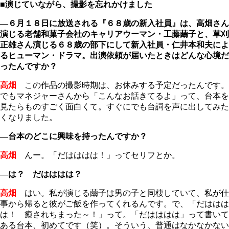
■演じていながら、撮影を忘れかけました
―６月１８日に放送される『６８歳の新入社員』は、高畑さん
演じる老舗和菓子会社のキャリアウーマン・工藤繭子と、草刈
正雄さん演じる６８歳の部下にして新入社員・仁井本和夫によ
るヒューマン・ドラマ。出演依頼が届いたときはどんな心境だ
ったんですか？
高畑
この作品の撮影時期は、お休みする予定だったんです。
でもマネジャーさんから「こんなお話きてるよ」って、台本を
見たらものすごく面白くて。すぐにでも台詞を声に出してみた
くなりました。
―台本のどこに興味を持ったんですか？
高畑
んー。「だはははは！」ってセリフとか。
―は？ だはははは？
高畑
はい。私が演じる繭子は男の子と同棲していて、私が仕
事から帰ると彼がご飯を作ってくれるんです。で、「だははは
は！ 癒されちまった～！」って。「だはははは」って書いて
ある台本、初めてです（笑）。そういう、普通はなかなかない