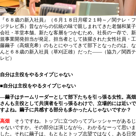
『６８歳の新入社員』（６月１８日月曜２１時～／関テレ・フ
ジテレビ系）昔ながらの伝統の味で親しまれてきた老舗和菓子
会社・羊堂本舗。新たな客層をつかむため、社長の一存で、新
規事業開発担当が発足。担当者として抜擢された女性社員・工
藤繭子（高畑充希）のもとにやってきて部下となったのは、な
んと６８歳の新入社員（草刈正雄）だった――（協力／関西テ
レビ）
自分は主役をやるタイプじゃない
■自分は主役をやるタイプじゃない
―繭子はチームリーダーとして部下たちを引っ張る女性。高畑
さんも主役として共演者を引っ張るわけで、立場的には近いで
すよね。繭子に共感する部分も多かったんじゃないですか？
高畑
そうですね。トップに立つのってプレッシャーがあるじ
ゃないですか。その部分は演じながら、わかるなーって思いま
した。それに繭子は、もともとトップ志望ではなく、ある日突