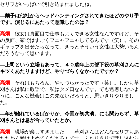
セリフがいっぱいで引き込まれましたね。
―繭子は他社からヘッドハンティングされてきたほどのやり手
です。演じるにあたって意識したのは？
高畑
彼女は真面目で仕事もよくできる女性なんですけど、そ
の反面、家ではすごくフニャフニャしてるんです（笑）。その
ギャップを出せたらなって。きっとそういう女性は大勢いるん
だろうなって思います。
―上司という立場もあって、４０歳年上の部下役の草刈さんに
キツくあたりますけど、やりづらくなかったですか？
高畑
それはもちろん、やりづらかったです（笑）。しかも草
刈さんは私に敬語で、私はタメ口なんです。でも遠慮しないよ
うに、こんな機会はこの先ないだろうと、思いきりやりまし
た。
―年が離れているばかりか、今回が初共演。にも関わらず、草
刈さんとは息が合っていたとか。
高畑
現場が楽しすぎました！ 草刈さんはどんなセリフもあ
たたかく受け止めてくださるんです。ふたりきりで話し込むシ