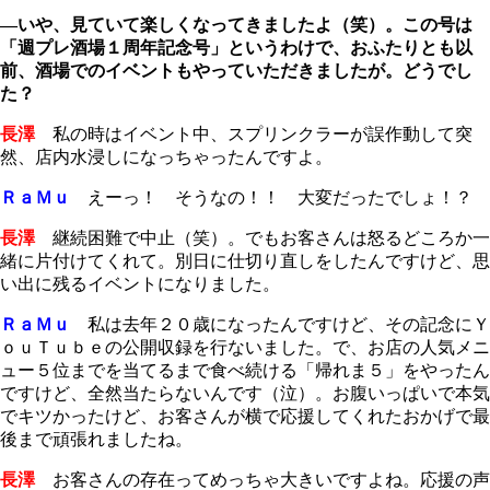
―いや、見ていて楽しくなってきましたよ（笑）。この号は
「週プレ酒場１周年記念号」というわけで、おふたりとも以
前、酒場でのイベントもやっていただきましたが。どうでし
た？
長澤
私の時はイベント中、スプリンクラーが誤作動して突
然、店内水浸しになっちゃったんですよ。
ＲａＭｕ
えーっ！ そうなの！！ 大変だったでしょ！？
長澤
継続困難で中止（笑）。でもお客さんは怒るどころか一
緒に片付けてくれて。別日に仕切り直しをしたんですけど、思
い出に残るイベントになりました。
ＲａＭｕ
私は去年２０歳になったんですけど、その記念にＹ
ｏｕＴｕｂｅの公開収録を行ないました。で、お店の人気メニ
ュー５位までを当てるまで食べ続ける「帰れま５」をやったん
ですけど、全然当たらないんです（泣）。お腹いっぱいで本気
でキツかったけど、お客さんが横で応援してくれたおかげで最
後まで頑張れましたね。
長澤
お客さんの存在ってめっちゃ大きいですよね。応援の声