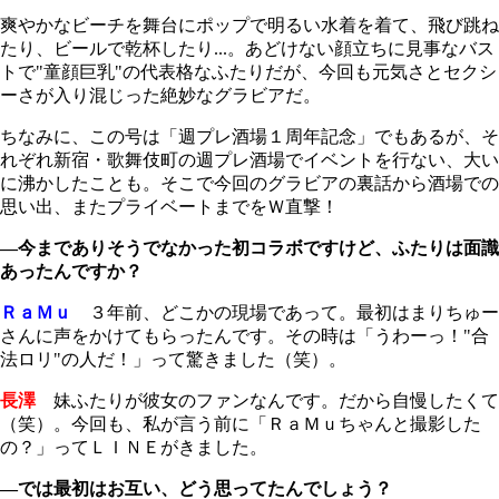
爽やかなビーチを舞台にポップで明るい水着を着て、飛び跳ね
たり、ビールで乾杯したり...。あどけない顔立ちに見事なバス
トで"童顔巨乳"の代表格なふたりだが、今回も元気さとセクシ
ーさが入り混じった絶妙なグラビアだ。
ちなみに、この号は「週プレ酒場１周年記念」でもあるが、そ
れぞれ新宿・歌舞伎町の週プレ酒場でイベントを行ない、大い
に沸かしたことも。そこで今回のグラビアの裏話から酒場での
思い出、またプライベートまでをＷ直撃！
―今までありそうでなかった初コラボですけど、ふたりは面識
あったんですか？
ＲａＭｕ
３年前、どこかの現場であって。最初はまりちゅー
さんに声をかけてもらったんです。その時は「うわーっ！"合
法ロリ"の人だ！」って驚きました（笑）。
長澤
妹ふたりが彼女のファンなんです。だから自慢したくて
（笑）。今回も、私が言う前に「ＲａＭｕちゃんと撮影した
の？」ってＬＩＮＥがきました。
―では最初はお互い、どう思ってたんでしょう？