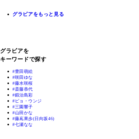
グラビアをもっと見る
グラビアを
キーワードで探す
豊田萌絵
咲田ゆな
藤水咲桜
斎藤恭代
鍛治島彩
ピョ・ウンジ
三園響子
山田かな
藤嶌果歩(日向坂46)
七瀬なな