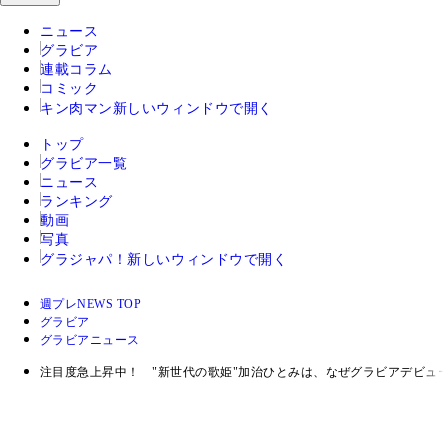
ニュース
グラビア
連載コラム
コミック
キン肉マン
新しいウィンドウで開く
トップ
グラビア一覧
ニュース
ランキング
動画
写真
グラジャパ！
新しいウィンドウで開く
週プレNEWS TOP
グラビア
グラビアニュース
注目度急上昇中！ "新世代の歌姫"加治ひとみは、なぜグラビアデビュ