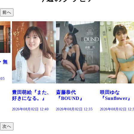
前へ
た、
斎藤恭代
咲田ゆな
藤水咲桜『花
』
『BOUND』
『Sunflower』
だまり』
:40
2026年08月02日 12:35
2026年08月02日 12:30
2026年08月02日 12:
次へ