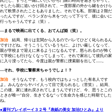
氏だし、ずっと一緒にいたいから門限の時間を過ぎちゃって。
そしたら親に追いかけ回されて、一度部屋の外から鍵をかけら
れて軟禁されたこともありました。それでも私、部屋は２階だ
ったんですが、ベランダから木をつたって下りて、彼に会いに
行っちゃうんですよ（笑）。
―まるで映画に出てくる、おてんば姫（笑）。
加治
結局、帰りは玄関から入るのでバレてひどく叱られるん
ですけどね。そうこうしているうちに、よけい厳しくなって、
親が学校まで迎えに来るようになるんです。怒られるのが怖く
て学校にも行けなくなってしまって。それで家出して彼氏の家
に入り浸ってたら、今度は親が警察に捜索願を出して......。
―それ、学校に警察来ちゃうでしょ！？
加治
そうなんです、もう校内ではちょっとした有名人です
よ。みんなからヤバイ人って目で見られるし（苦笑）。結局、
この後、家に連れ戻されてしまうんですけど、今、思うとこの
ときが唯一"自分、生きてるな"って生命力を感じた時期でした
ね。
●週刊プレイボーイ３２号『表紙の美女 加治ひとみ』より