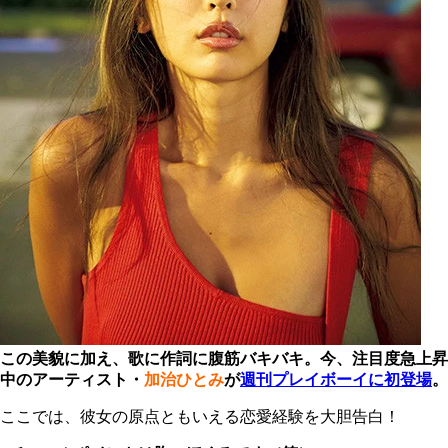
この美貌に加え、歌に作詞に腹筋バキバキ。今、注目度急上昇
中のアーティスト・
加治ひとみ
が
週刊プレイボーイに初登場
。
ここでは、彼女の原点ともいえる恋愛経験を大胆告白！