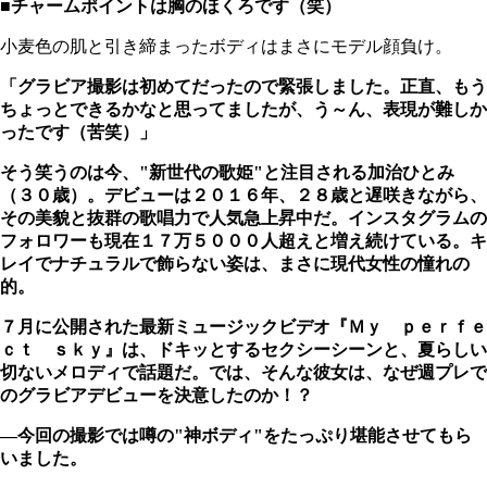
■チャームポイントは胸のほくろです（笑）
小麦色の肌と引き締まったボディはまさにモデル顔負け。
「グラビア撮影は初めてだったので緊張しました。正直、もう
ちょっとできるかなと思ってましたが、う～ん、表現が難しか
ったです（苦笑）」
そう笑うのは今、"新世代の歌姫"と注目される加治ひとみ
（３０歳）。デビューは２０１６年、２８歳と遅咲きながら、
その美貌と抜群の歌唱力で人気急上昇中だ。インスタグラムの
フォロワーも現在１７万５０００人超えと増え続けている。キ
レイでナチュラルで飾らない姿は、まさに現代女性の憧れの
的。
７月に公開された最新ミュージックビデオ『Ｍｙ ｐｅｒｆｅ
ｃｔ ｓｋｙ』は、ドキッとするセクシーシーンと、夏らしい
切ないメロディで話題だ。では、そんな彼女は、なぜ週プレで
のグラビアデビューを決意したのか！？
―今回の撮影では噂の"神ボディ"をたっぷり堪能させてもら
いました。