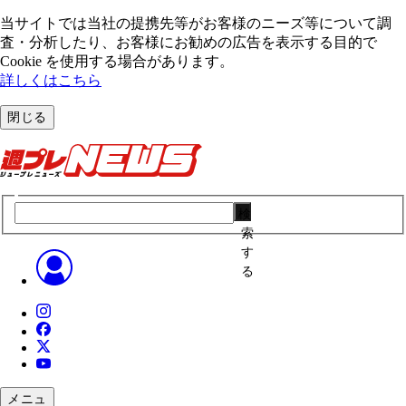
当サイトでは当社の提携先等がお客様のニーズ等について調
査・分析したり、お客様にお勧めの広告を表⽰する⽬的で
Cookie を使⽤する場合があります。
詳しくはこちら
閉じる
検
索
す
る
メニュ