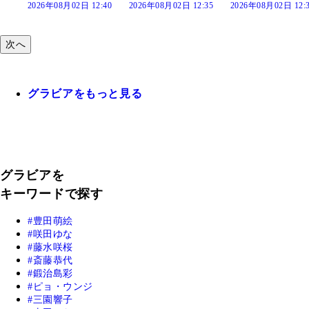
2:40
2026年08月02日 12:35
2026年08月02日 12:30
2026年08月02日 12
次へ
グラビアをもっと見る
グラビアを
キーワードで探す
豊田萌絵
咲田ゆな
藤水咲桜
斎藤恭代
鍛治島彩
ピョ・ウンジ
三園響子