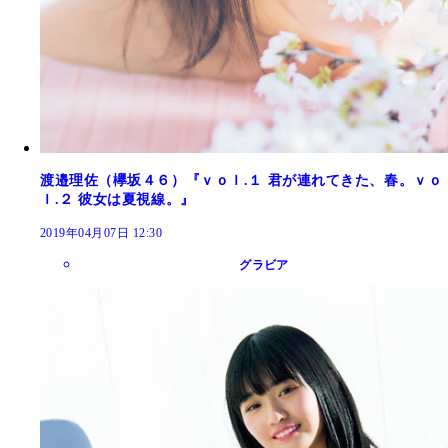
渡邉理佐（欅坂４６）『ｖｏｌ.１ 君が連れてきた、春。ｖｏ
ｌ.２ 彼女は夏視線。』
2019年04月07日 12:30
グラビア