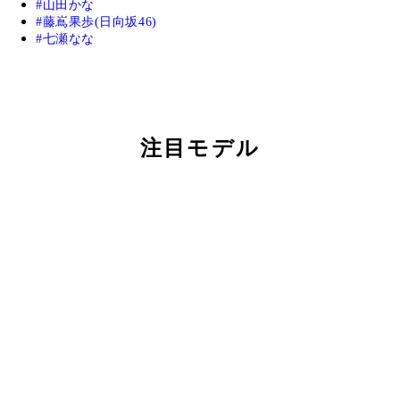
山田かな
藤嶌果歩(日向坂46)
七瀬なな
注目モデル