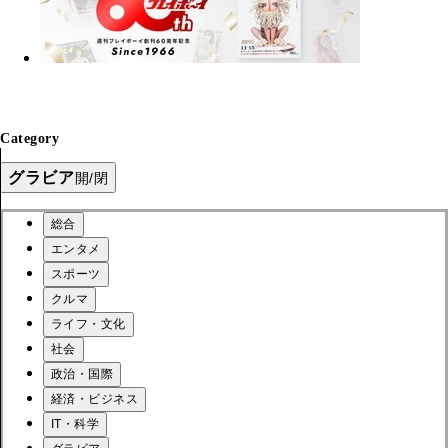
Category
グラビア
開/閉
総合
エンタメ
スポーツ
クルマ
ライフ・文化
社会
政治・国際
経済・ビジネス
IT・科学