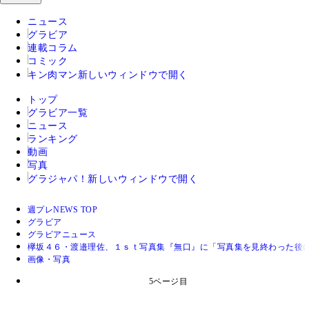
ニュース
グラビア
連載コラム
コミック
キン肉マン
新しいウィンドウで開く
トップ
グラビア一覧
ニュース
ランキング
動画
写真
グラジャパ！
新しいウィンドウで開く
週プレNEWS TOP
グラビア
グラビアニュース
欅坂４６・渡邉理佐、１ｓｔ写真集『無口』に「写真集を見終わった後
画像・写真
5ページ目