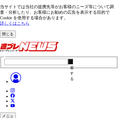
当サイトでは当社の提携先等がお客様のニーズ等について調
査・分析したり、お客様にお勧めの広告を表⽰する⽬的で
Cookie を使⽤する場合があります。
詳しくはこちら
閉じる
検
索
す
る
メニュ