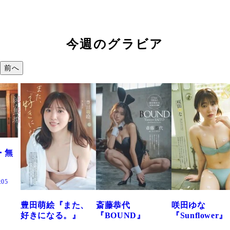
今週のグラビア
前へ
また、
斎藤恭代
咲田ゆな
藤水咲桜『花
。』
『BOUND』
『Sunflower』
だまり』