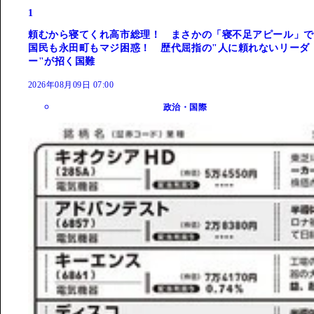
1
頼むから寝てくれ高市総理！ まさかの「寝不足アピール」で
国民も永田町もマジ困惑！ 歴代屈指の"人に頼れないリーダ
ー"が招く国難
2026年08月09日 07:00
政治・国際