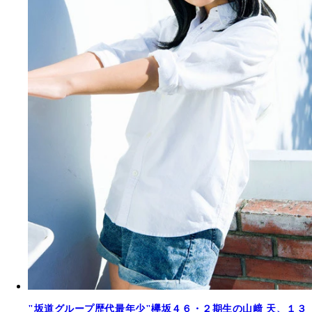
"坂道グループ歴代最年少"欅坂４６・２期生の山﨑 天、１３