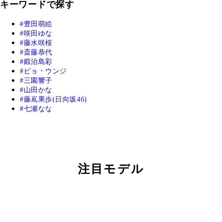
キーワードで探す
豊田萌絵
咲田ゆな
藤水咲桜
斎藤恭代
鍛治島彩
ピョ・ウンジ
三園響子
山田かな
藤嶌果歩(日向坂46)
七瀬なな
注目モデル