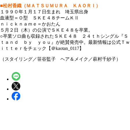
■松村香織（ＭＡＴＳＵＭＵＲＡ ＫＡＯＲＩ）
１９９０年１月１７日生まれ 埼玉県出身
血液型＝Ｏ型 ＳＫＥ４８チームＫⅡ
ｎｉｃｋｎａｍｅ＝かおたん
５月２日（木）の公演でＳＫＥ４８を卒業。
○卒業ソロ曲も収録されたＳＫＥ４８ ２４ｔｈシングル『Ｓ
ｔａｎｄ ｂｙ ｙｏｕ』が絶賛発売中。最新情報は公式Ｔｗ
ｉｔｔｅｒをチェック【＠kaotan_0117】
（スタイリング／笹谷監子 ヘア＆メイク／萩村千紗子）