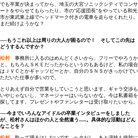
でも卒業が決まってから、埼玉の大宮ソニックシティでコンサ
ートをやらせてもらったり、市の"応援団長
"
をやっている和光
市が東武東上線でヘッドマーク付きの電車を走らせくれたり。
まだ続けようかな？
──もうこれ以上は周りの大人が困るので！ そしてこの先は
どうするんですか？
松村
事務所に入るのはめんどくさいから、フリーでやろうか
と。もちろんＳＫＥだったからというのもあるけど、私の場合
はＪＶＣとかギャッツビーとか、自分のＳＮＳがきっかけでい
ただいた仕事が多いので。
とりあえず自分で営業をしていこうと思います。ギャラ交渉も
いやじゃないし、マネージャーはいらないかな。今は私書箱を
探してます。プレゼントやファンレターは受け取りたいから。
──今までいろんなアイドルの卒業インタビューをしました
が、松村さんはほかの人と全然違う......。具体的な活動はどん
なことを？
松村
歌って踊るはしないです。ヘタだし。あと演技も絶対に