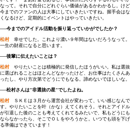
なって。それで自分にどれぐらい価値があるかわかるし。けど
今までのファンの人は大事にしていきたいですね。握手会はな
くなるけど、定期的にイベントはやっていきたい。
──今までのアイドル活動を振り返っていかがでしたか？
松村
幸せでした。これより濃い９年間はないだろうなって。
一生の財産になると思います。
──後輩に伝えたいことは？
松村
やりたいことは積極的に発信したほうがいい。私は選抜
に選ばれることはほとんどなかったけど、お仕事はたくさんあ
ったし、やり方次第でどうにでもなる。諦めないでほしいな。
──松村さんは"非選抜の星"でしたよね。
松村
ＳＫＥは３月から運営会社が変わって、いい感じなんで
す。やりたいことを叶（かな）えてくれそう。それとアイドル
が引退した後のことも考えてくれてるみたいで、私もどうにも
ならなかったら、そこでＯＬをやろうかと。いつでも頭を下げ
る準備はできています！