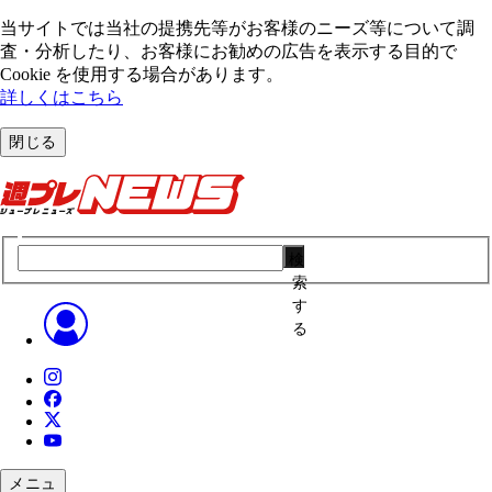
当サイトでは当社の提携先等がお客様のニーズ等について調
査・分析したり、お客様にお勧めの広告を表⽰する⽬的で
Cookie を使⽤する場合があります。
詳しくはこちら
閉じる
検
索
す
る
メニュ