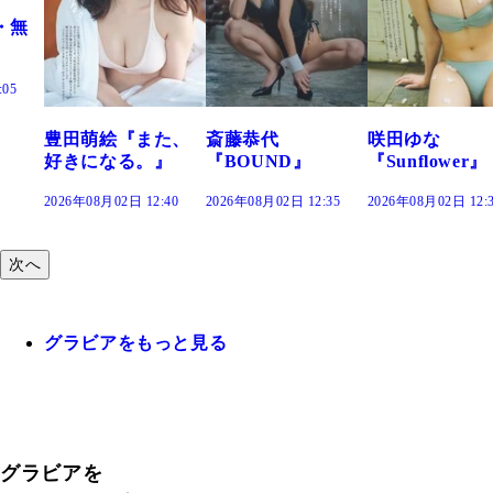
た、
斎藤恭代
咲田ゆな
藤水咲桜『花
』
『BOUND』
『Sunflower』
だまり』
:40
2026年08月02日 12:35
2026年08月02日 12:30
2026年08月02日 12:
次へ
グラビアをもっと見る
グラビアを