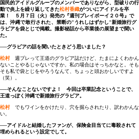
国民的アイドルグループのメンバーでありながら、型破りの行
動で炎上を繰り返してきた
松村香織
がついにアイドルを卒
業！ ５月７日（火）発売の『週刊プレイボーイ２０号』で
は、
沖縄で
敢行された、
禁断の"うれしはずかし"新婚旅行グ
ラビアを袋とじで掲載。
撮影秘話から卒業後の展望まで聞い
た。
──グラビアの話を聞いたときどう思いました？
松村
週プレって王道のグラビア誌だけど、たまによくわかん
ないことやるじゃないですか。私の場合はそっちかなと。そも
そも私で袋とじをやろうなんて、ちょっと頭おかしいですよ
（笑）。
──そんなことないですよ！ 今回は卒業記念ということで、
王道っぽく沖縄で新婚旅行グラビア。
松村
でもワインをかけたり、穴を掘らされたり、訳わかんな
い。
──アイドルと結婚したファンが、保険金目当てに毒殺されて
埋められるという設定でして。