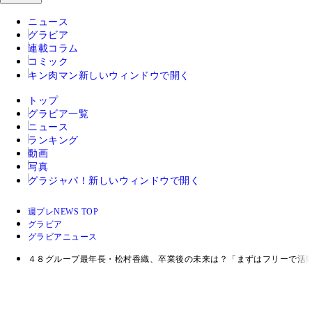
ニュース
グラビア
連載コラム
コミック
キン肉マン
新しいウィンドウで開く
トップ
グラビア一覧
ニュース
ランキング
動画
写真
グラジャパ！
新しいウィンドウで開く
週プレNEWS TOP
グラビア
グラビアニュース
４８グループ最年長・松村香織、卒業後の未来は？「まずはフリーで活