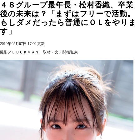
４８グループ最年長・松村香織、卒業
後の未来は？「まずはフリーで活動。
もしダメだったら普通にＯＬをやりま
す」
2019年05月07日 17:00 更新
撮影／ＬＵＣＫＭＡＮ 取材・文／関根弘康