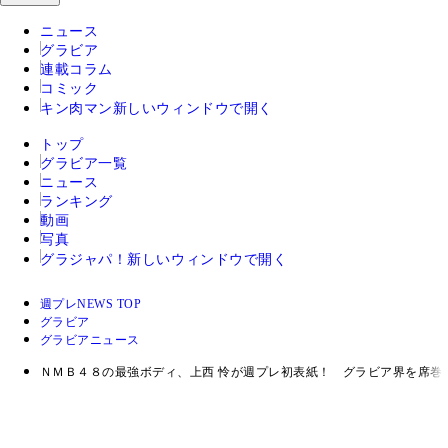
ニュース
グラビア
連載コラム
コミック
キン肉マン
新しいウィンドウで開く
トップ
グラビア一覧
ニュース
ランキング
動画
写真
グラジャパ！
新しいウィンドウで開く
週プレNEWS TOP
グラビア
グラビアニュース
ＮＭＢ４８の最強ボディ、上西 怜が週プレ初表紙！ グラビア界を席巻