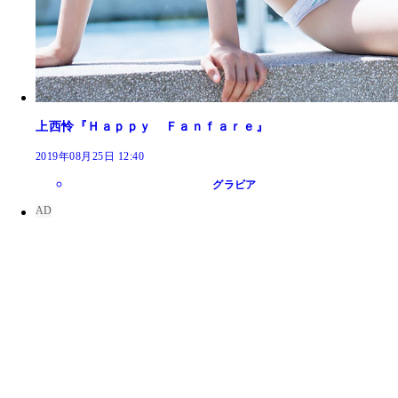
上西怜『Ｈａｐｐｙ Ｆａｎｆａｒｅ』
2019年08月25日 12:40
グラビア