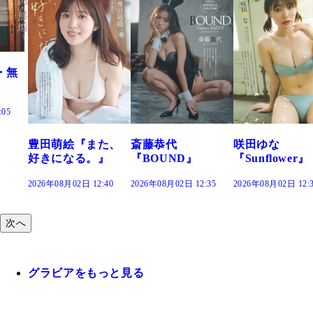
また、
斎藤恭代
咲田ゆな
藤水咲桜『
。』
『BOUND』
『Sunflower』
だまり』
12:40
2026年08月02日 12:35
2026年08月02日 12:30
2026年08月02日 1
次へ
グラビアをもっと見る