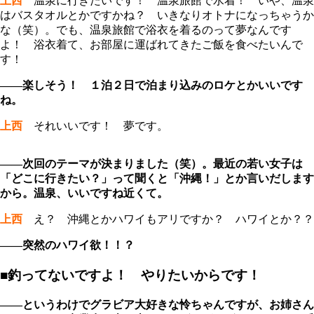
上西
温泉に行きたいです！ 温泉旅館で水着！ いや、温泉
はバスタオルとかですかね？ いきなりオトナになっちゃうか
な（笑）。でも、温泉旅館で浴衣を着るのって夢なんです
よ！ 浴衣着て、お部屋に運ばれてきたご飯を食べたいんで
す！
――楽しそう！ １泊２日で泊まり込みのロケとかいいです
ね。
上西
それいいです！ 夢です。
――次回のテーマが決まりました（笑）。最近の若い女子は
「どこに行きたい？」って聞くと「沖縄！」とか言いだします
から。温泉、いいですね近くて。
上西
え？ 沖縄とかハワイもアリですか？ ハワイとか？？
――突然のハワイ欲！！？
■釣ってないですよ！ やりたいからです！
――というわけでグラビア大好きな怜ちゃんですが、お姉さん