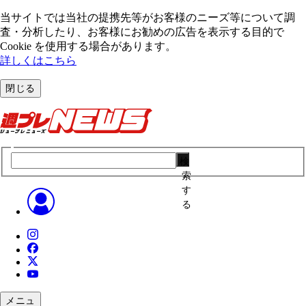
当サイトでは当社の提携先等がお客様のニーズ等について調
査・分析したり、お客様にお勧めの広告を表⽰する⽬的で
Cookie を使⽤する場合があります。
詳しくはこちら
閉じる
検
索
す
る
メニュ