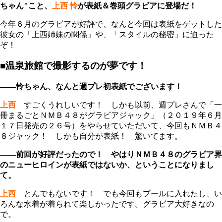
ちゃん
"
こと、
上西 怜
が表紙＆巻頭グラビアに登場だ！
今年６月のグラビアが好評で、なんと今回は表紙をゲットした
彼女の「上西姉妹の関係」や、「スタイルの秘密」に迫った
ぞ！
■温泉旅館で撮影するのが夢です！
――怜ちゃん、なんと週プレ初表紙でございます！
上西
すごくうれしいです！ しかも以前、週プレさんで「一
冊まるごとＮＭＢ４８がグラビアジャック」（２０１９年６月
１７日発売の２６号）をやらせていただいて、今回もＮＭＢ４
８ジャック！ しかも自分が表紙！ 驚いてます。
――前回が好評だったので！ やはりＮＭＢ４８のグラビア界
のニューヒロインが表紙ではないか、ということになりまし
て。
上西
とんでもないです！ でも今回もプールに入れたし、い
ろんな水着が着られて楽しかったです。グラビア大好きなの
で。