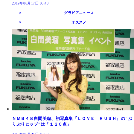
2019年06月17日 06:40
グラビアニュース
オススメ
ＮＭＢ４８白間美瑠、初写真集『ＬＯＶＥ ＲＵＳＨ』の"ぷ
りぷりヒップ"は「１２０点」