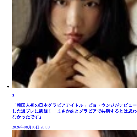
3
「韓国人初の日本グラビアアイドル」ピョ・ウンジがデビュー
した週プレに凱旋！「まさか妹とグラビアで共演するとは思わ
なかったです」
2026年08月03日 20:00