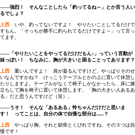
――強烈！ そんなことしたら「釣ってるね～」とか言う人い
るでしょ？
上西
いや、釣ってないですよ！ やりたいことしてるだけで
すもん。「そっちが勝手に釣られてるだけですよ～」って言っ
てます。
――「やりたいことをやってるだけだもん♪」っていう言動が
妹っぽい！ ちなみに、胸が大きいと困ることってあります？
上西
重いんですよ！ 肩が凝るんですけど、やっぱりそのせ
いなんですかね？ けっこうテーブルとかの上に置いて休憩し
たりしますよ。テーブルがなくて椅子しかなかったら、床に膝
立ちして胸を椅子に置いて休憩します。「胸の大きい人あるあ
る」だと思うんですけど（笑）。
――うそ！ そんな「あるある」怜ちゃんだけだと思いま
す！ ってことは、自分の体で自慢な部分は......？
上西
やっぱり胸。それと鎖骨とくびれですね。その３つは自
慢です！