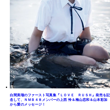
白間美瑠のファースト写真集『ＬＯＶＥ ＲＵＳＨ』発売を記
念して、ＮＭＢ４８メンバーの上西 怜＆梅山恋和＆山本彩加
から愛のメッセージ！