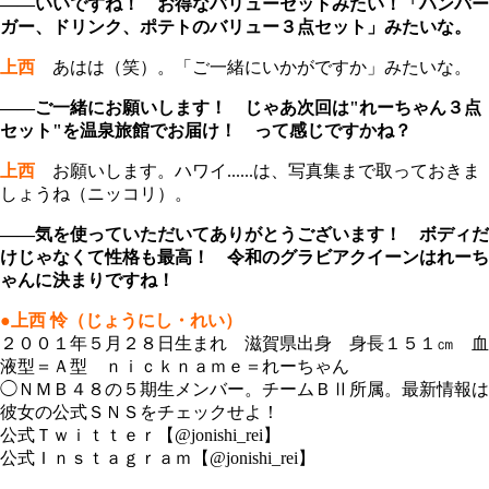
――いいですね！ お得なバリューセットみたい！「ハンバー
ガー、ドリンク、ポテトのバリュー３点セット」みたいな。
上西
あはは（笑）。「ご一緒にいかがですか」みたいな。
――ご一緒にお願いします！ じゃあ次回は"れーちゃん３点
セット"を温泉旅館でお届け！ って感じですかね？
上西
お願いします。ハワイ......は、写真集まで取っておきま
しょうね（ニッコリ）。
――気を使っていただいてありがとうございます！ ボディだ
けじゃなくて性格も最高！ 令和のグラビアクイーンはれーち
ゃんに決まりですね！
●上西 怜（じょうにし・れい）
２００１年５月２８日生まれ 滋賀県出身 身長１５１㎝ 血
液型＝Ａ型 ｎｉｃｋｎａｍｅ＝れーちゃん
◯ＮＭＢ４８の５期生メンバー。チームＢⅡ所属。最新情報は
彼女の公式ＳＮＳをチェックせよ！
公式Ｔｗｉｔｔｅｒ【@jonishi_rei】
公式Ｉｎｓｔａｇｒａｍ【@jonishi_rei】