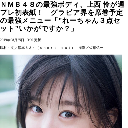
ＮＭＢ４８の最強ボディ、上西 怜が週
プレ初表紙！ グラビア界を席巻予定
の最強メニュー「"れーちゃん３点セ
ット"いかがですか？」
2019年08月25日 13:00 更新
取材・文／篠本６３４（ｓｈｏｒｔ ｃｕｔ） 撮影／佐藤佑一