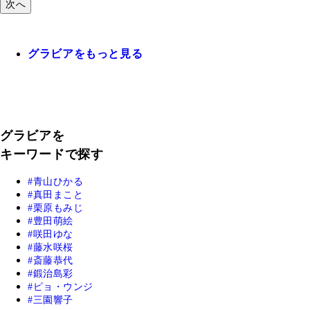
次へ
グラビアをもっと見る
グラビアを
キーワードで探す
青山ひかる
真田まこと
栗原もみじ
豊田萌絵
咲田ゆな
藤水咲桜
斎藤恭代
鍛治島彩
ピョ・ウンジ
三園響子