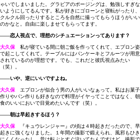
ゃいでしまいました。グラビアのポージングは、勉強しすぎな
いようにしてるんです。私が好きにゴローンと寝転がったり、
クルクル回ったりするところを自然に撮ってもらうほうがいい
のかなと。自由に楽しませてもらってます。
――恋人視点で、理想のシチュエーションってあります？
大久保
私が寝ている間に朝ご飯を作ってくれて、エプロン姿
で起こしてくれて。テーブルにはパンケーキとフルーツが用意
されているのが理想です。でも、これだと彼氏視点みたい
（笑）。
――いや、逆にいいですよね。
大久保
エプロンが似合う男の人がいいなぁって。私はお菓子
作りやパン作りも好きなので料理がイヤってことではなく、朝
食のいいにおいで目覚めたいんです（笑）。
――朝は早起きするほう？
大久保
『キュウレンジャー』の頃は４時起きだったので、早
起きに強くなりました。１年間の撮影で鍛えられ、風邪もひき
にくくなったし。昔は転ぶとすぐ泣いてたんですけど、撮影で