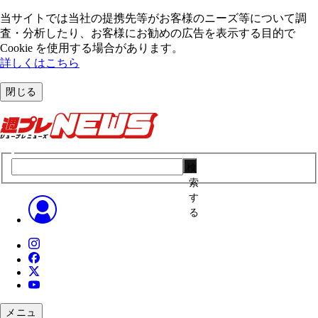
当サイトでは当社の提携先等がお客様のニーズ等について調
査・分析したり、お客様にお勧めの広告を表⽰する⽬的で
Cookie を使⽤する場合があります。
詳しくはこちら
閉じる
検
索
す
る
メニュ