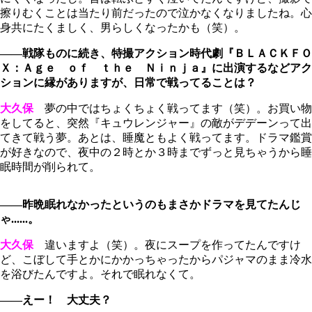
擦りむくことは当たり前だったので泣かなくなりましたね。心
身共にたくましく、男らしくなったかも（笑）。
――戦隊ものに続き、特撮アクション時代劇『ＢＬＡＣＫＦＯ
Ｘ：Ａｇｅ ｏｆ ｔｈｅ Ｎｉｎｊａ』に出演するなどアク
ションに縁がありますが、日常で戦ってることは？
大久保
夢の中ではちょくちょく戦ってます（笑）。お買い物
をしてると、突然『キュウレンジャー』の敵がデデーンって出
てきて戦う夢。あとは、睡魔ともよく戦ってます。ドラマ鑑賞
が好きなので、夜中の２時とか３時までずっと見ちゃうから睡
眠時間が削られて。
――昨晩眠れなかったというのもまさかドラマを見てたんじ
ゃ......。
大久保
違いますよ（笑）。夜にスープを作ってたんですけ
ど、こぼして手とかにかかっちゃったからパジャマのまま冷水
を浴びたんですよ。それで眠れなくて。
――えー！ 大丈夫？