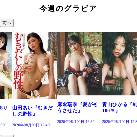
今週のグラビア
前へ
溝端 葵『もう
つの、あおい
で。』
2026年08月09日 12:
麻倉瑞季『夏がそ
青山ひかる『純度
きだ
うさせた』
100％』
2026年08月09日 12:35
2026年08月09日 12:30
:40