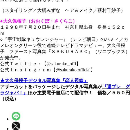
（スタイリング／大橋みずな ヘア＆メイク／萩村千紗子）
●大久保桜子（おおくぼ・さくらこ）
１９９８年７月２０日生まれ 神奈川県出身 身長１５２ｃ
ｍ
○『宇宙戦隊キュウレンジャー』（テレビ朝日）のハミィ／カ
メレオングリーン役で連続テレビドラマデビュー。大久保桜
子 ファースト写真集『ＳＡＫＵＲＡＫＯ』（ワニブックス）
が発売中。
公式Ｔｗｉｔｔｅｒ【@sakurako_offi】
公式Ｉｎｓｔａｇｒａｍ【@sakurako.official】
★大久保桜子デジタル写真集『恋人視線』
アザーカットをパッケージしたデジタル写真集が
『週プレ グ
ラジャパ！』
ほか主要電子書店にて配信中！ 価格／５５０円
（税込）