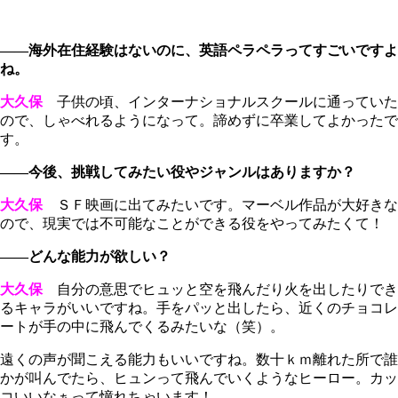
――海外在住経験はないのに、英語ペラペラってすごいですよ
ね。
大久保
子供の頃、インターナショナルスクールに通っていた
ので、しゃべれるようになって。諦めずに卒業してよかったで
す。
――今後、挑戦してみたい役やジャンルはありますか？
大久保
ＳＦ映画に出てみたいです。マーベル作品が大好きな
ので、現実では不可能なことができる役をやってみたくて！
――どんな能力が欲しい？
大久保
自分の意思でヒュッと空を飛んだり火を出したりでき
るキャラがいいですね。手をパッと出したら、近くのチョコレ
ートが手の中に飛んでくるみたいな（笑）。
遠くの声が聞こえる能力もいいですね。数十ｋｍ離れた所で誰
かが叫んでたら、ヒュンって飛んでいくようなヒーロー。カッ
コいいなぁって憧れちゃいます！