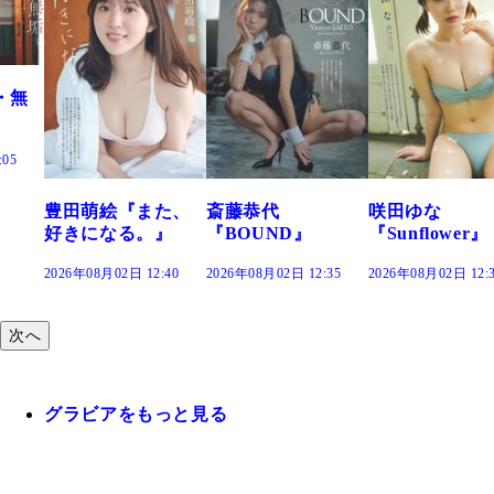
田萌絵『また、
斎藤恭代
咲田ゆな
藤
きになる。』
『BOUND』
『Sunflower』
だ
26年08月02日 12:40
2026年08月02日 12:35
2026年08月02日 12:30
202
次へ
グラビアをもっと見る