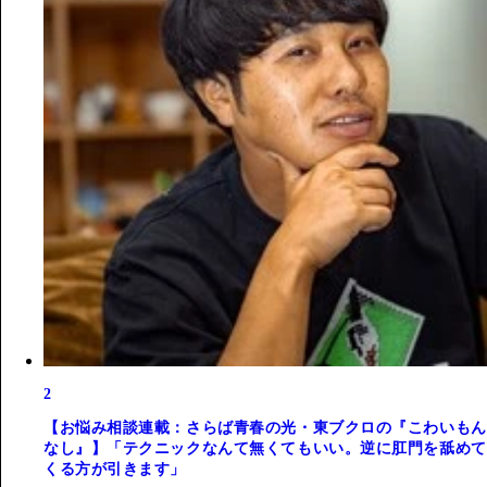
2
【お悩み相談連載：さらば青春の光・東ブクロの『こわいもん
なし』】「テクニックなんて無くてもいい。逆に肛門を舐めて
くる方が引きます」