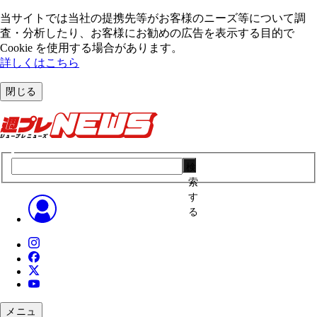
当サイトでは当社の提携先等がお客様のニーズ等について調
査・分析したり、お客様にお勧めの広告を表⽰する⽬的で
Cookie を使⽤する場合があります。
詳しくはこちら
閉じる
検
索
す
る
メニュ