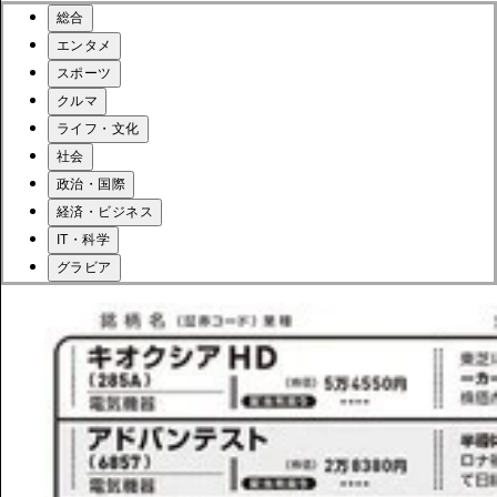
総合
エンタメ
スポーツ
クルマ
ライフ・文化
社会
政治・国際
経済・ビジネス
IT・科学
グラビア