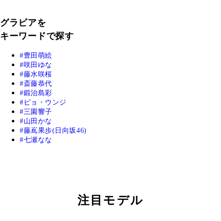
グラビアを
キーワードで探す
豊田萌絵
咲田ゆな
藤水咲桜
斎藤恭代
鍛治島彩
ピョ・ウンジ
三園響子
山田かな
藤嶌果歩(日向坂46)
七瀬なな
注目モデル