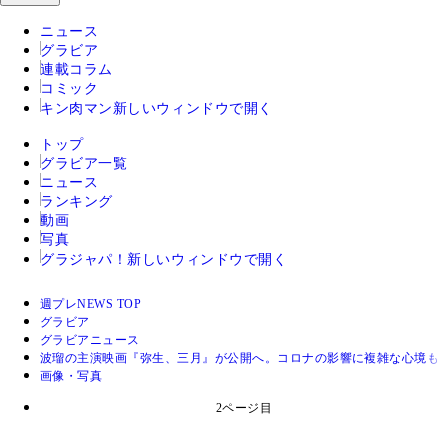
ニュース
グラビア
連載コラム
コミック
キン肉マン
新しいウィンドウで開く
トップ
グラビア一覧
ニュース
ランキング
動画
写真
グラジャパ！
新しいウィンドウで開く
週プレNEWS TOP
グラビア
グラビアニュース
波瑠の主演映画『弥生、三月』が公開へ。コロナの影響に複雑な心境も
画像・写真
2ページ目