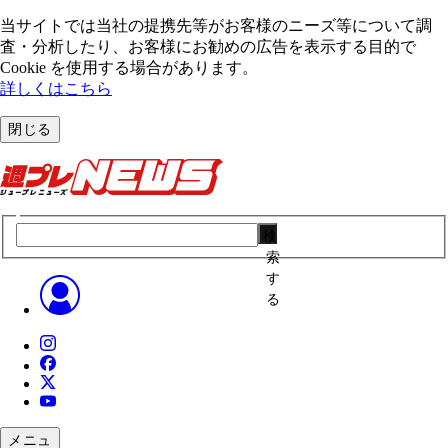
当サイトでは当社の提携先等がお客様のニーズ等について調
査・分析したり、お客様にお勧めの広告を表⽰する⽬的で
Cookie を使⽤する場合があります。
詳しくはこちら
閉じる
検
索
す
る
メニュ