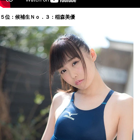
５位：候補生Ｎｏ．３：稲森美優