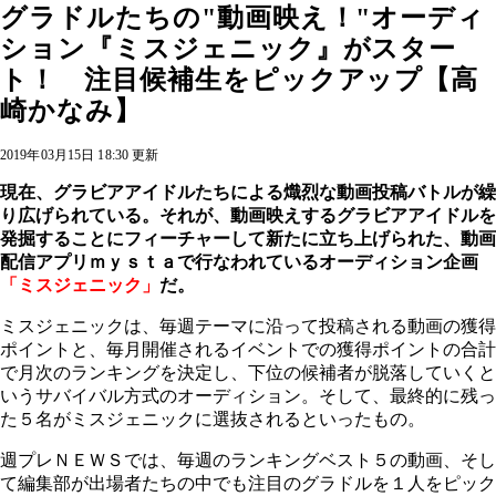
グラドルたちの"動画映え！"オーディ
ション『ミスジェニック』がスター
ト！ 注目候補生をピックアップ【高
崎かなみ】
2019年03月15日 18:30 更新
現在、グラビアアイドルたちによる熾烈な動画投稿バトルが繰
り広げられている。それが、動画映えするグラビアアイドルを
発掘することにフィーチャーして新たに立ち上げられた、動画
配信アプリｍｙｓｔａで行なわれているオーディション企画
「ミスジェニック」
だ。
ミスジェニックは、毎週テーマに沿って投稿される動画の獲得
ポイントと、毎月開催されるイベントでの獲得ポイントの合計
で月次のランキングを決定し、下位の候補者が脱落していくと
いうサバイバル方式のオーディション。そして、最終的に残っ
た５名がミスジェニックに選抜されるといったもの。
週プレＮＥＷＳでは、毎週のランキングベスト５の動画、そし
て編集部が出場者たちの中でも注目のグラドルを１人をピック