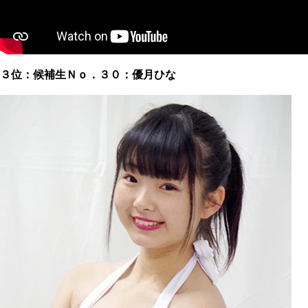
３位：候補生Ｎｏ．３０：優月ひな