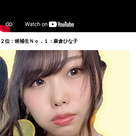
２位：候補生Ｎｏ．１：麻倉ひな子