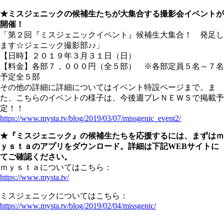
★ミスジェニックの候補生たちが大集合する撮影会イベントが
開催！
「第２回『ミスジェニックイベント』候補生大集合！ 発足し
ます☆ジェニック撮影部♪♪」
【日時】２０１９年３月３１日（日）
【料金】各部７，０００円（全５部） ※各部定員５名～７名
予定全５部
その他の詳細に詳細についてはイベント特設ページまで。ま
た、こちらのイベントの様子は、今後週プレＮＥＷＳで掲載予
定！！
https://www.mysta.tv/blog/2019/03/07/missgenic_event2/
★『ミスジェニック』の候補生たちを応援するには、まずはｍ
ｙｓｔａのアプリをダウンロード。詳細は下記WEBサイトに
てご確認ください。
ｍｙｓｔａについてはこちら：
https://www.mysta.tv/
ミスジェニックについてはこちら：
https://www.mysta.tv/blog/2019/02/04/missgenic/