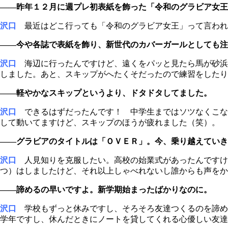
――昨年１２月に週プレ初表紙を飾った「令和のグラビア女王
沢口
最近はどこ行っても「令和のグラビア女王」って言われ
――今や各誌で表紙を飾り、新世代のカバーガールとしても注
沢口
海辺に行ったんですけど、遠くをパッと見たら馬が砂浜
しました。あと、スキップがへたくそだったので練習をしたり....
――軽やかなスキップというより、ドタドタしてました。
沢口
できるはずだったんです！ 中学生まではソツなくこな
して動いてますけど、スキップのほうが疲れました（笑）。
――グラビアのタイトルは「ＯＶＥＲ」。今、乗り越えていき
沢口
人見知りを克服したい。高校の始業式があったんですけ
つ）はしましたけど、それ以上しゃべれないし誰からも声をか
――諦めるの早いですよ。新学期始まったばかりなのに。
沢口
学校もずっと休みですし、そろそろ友達つくるのを諦め
学年ですし、休んだときにノートを貸してくれる心優しい友達