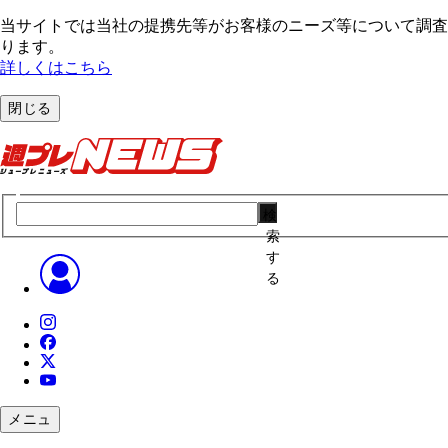
当サイトでは当社の提携先等がお客様のニーズ等について調査・
ります。
詳しくはこちら
閉じる
検
索
す
る
メニュ