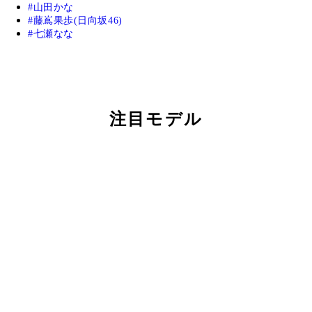
山田かな
藤嶌果歩(日向坂46)
七瀬なな
注目モデル