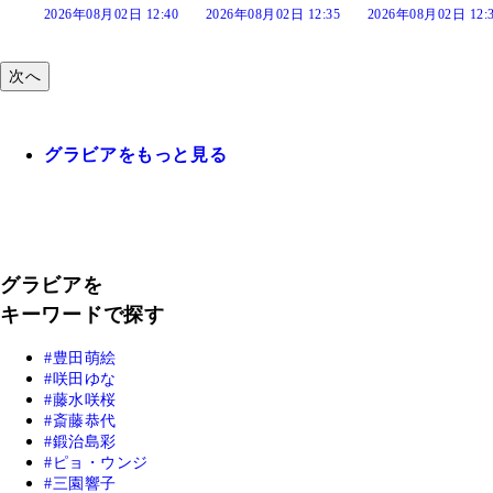
2日 12:40
2026年08月02日 12:35
2026年08月02日 12:30
2026年08月02
次へ
グラビアをもっと見る
グラビアを
キーワードで探す
豊田萌絵
咲田ゆな
藤水咲桜
斎藤恭代
鍛治島彩
ピョ・ウンジ
三園響子