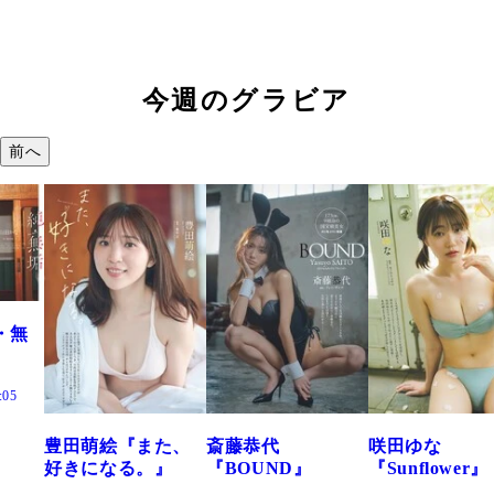
今週のグラビア
前へ
『また、
斎藤恭代
咲田ゆな
藤水咲桜
る。』
『BOUND』
『Sunflower』
だまり』