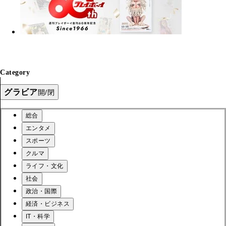
Category
グラビア
開/閉
総合
エンタメ
スポーツ
クルマ
ライフ・文化
社会
政治・国際
経済・ビジネス
IT・科学