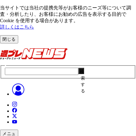
当サイトでは当社の提携先等がお客様のニーズ等について調
査・分析したり、お客様にお勧めの広告を表⽰する⽬的で
Cookie を使⽤する場合があります。
詳しくはこちら
閉じる
検
索
す
る
メニュ