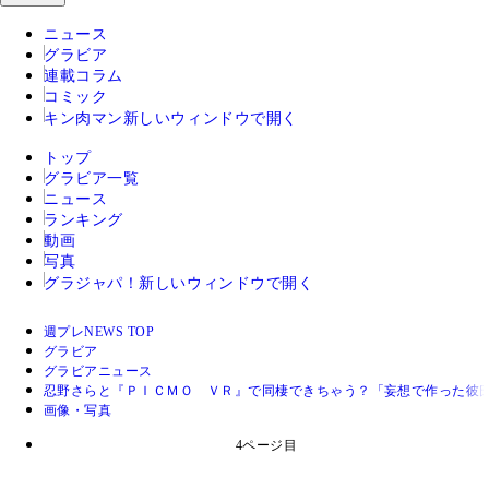
ニュース
グラビア
連載コラム
コミック
キン肉マン
新しいウィンドウで開く
トップ
グラビア一覧
ニュース
ランキング
動画
写真
グラジャパ！
新しいウィンドウで開く
週プレNEWS TOP
グラビア
グラビアニュース
忍野さらと『ＰＩＣＭＯ ＶＲ』で同棲できちゃう？「妄想で作った彼
画像・写真
4ページ目