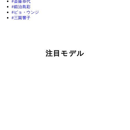
斎藤恭代
鍛治島彩
ピョ・ウンジ
三園響子
注目モデル