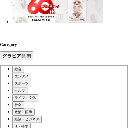
Category
グラビア
開/閉
総合
エンタメ
スポーツ
クルマ
ライフ・文化
社会
政治・国際
経済・ビジネス
IT・科学