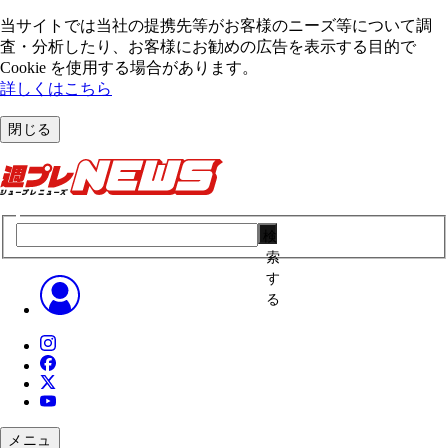
当サイトでは当社の提携先等がお客様のニーズ等について調
査・分析したり、お客様にお勧めの広告を表⽰する⽬的で
Cookie を使⽤する場合があります。
詳しくはこちら
閉じる
検
索
す
る
メニュ