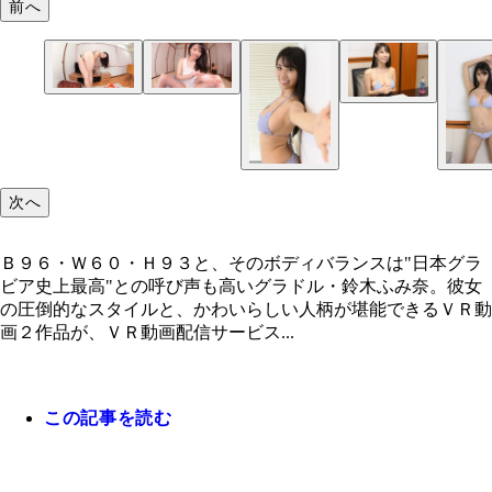
前へ
次へ
Ｂ９６・Ｗ６０・Ｈ９３と、そのボディバランスは"日本グラ
ビア史上最高"との呼び声も高いグラドル・鈴木ふみ奈。彼女
の圧倒的なスタイルと、かわいらしい人柄が堪能できるＶＲ動
画２作品が、ＶＲ動画配信サービス...
この記事を読む