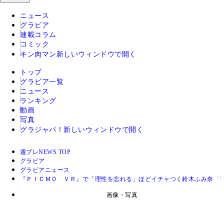
ニュース
グラビア
連載コラム
コミック
キン肉マン
新しいウィンドウで開く
トップ
グラビア一覧
ニュース
ランキング
動画
写真
グラジャパ！
新しいウィンドウで開く
週プレNEWS TOP
グラビア
グラビアニュース
『ＰＩＣＭＯ ＶＲ』で「理性を忘れる」ほどイチャつく鈴木ふみ奈「
画像・写真