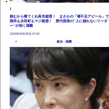
1
頼むから寝てくれ高市総理！ まさかの「寝不足アピール」で
国民も永田町もマジ困惑！ 歴代屈指の"人に頼れないリーダ
ー"が招く国難
2026年08月09日 07:00
政治・国際