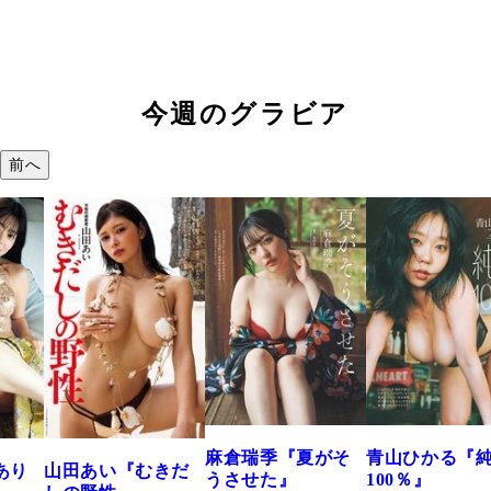
今週のグラビア
前へ
溝端 葵『もう
つの、あおい
で。』
2026年08月09日 12
麻倉瑞季『夏がそ
青山ひかる『純度
きだ
うさせた』
100％』