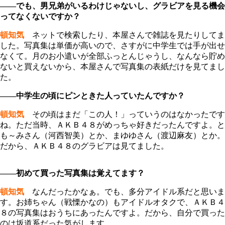
――でも、男兄弟がいるわけじゃないし、グラビアを見る機会
ってなくないですか？
頓知気
ネットで検索したり、本屋さんで雑誌を見たりしてま
した。写真集は単価が高いので、さすがに中学生では手が出せ
なくて。月のお小遣いが全部ふっとんじゃうし、なんなら貯め
ないと買えないから、本屋さんで写真集の表紙だけを見てまし
た。
――中学生の頃にピンときた人っていたんですか？
頓知気
その頃はまだ「この人！」っていうのはなかったです
ね。ただ当時、ＡＫＢ４８がめっちゃ好きだったんですよ。と
も～みさん（河西智美）とか、まゆゆさん（渡辺麻友）とか。
だから、ＡＫＢ４８のグラビアは見てました。
――初めて買った写真集は覚えてます？
頓知気
なんだったかなぁ。でも、多分アイドル系だと思いま
す。お姉ちゃん（戦慄かなの）もアイドルオタクで、ＡＫＢ４
８の写真集はおうちにあったんですよ。だから、自分で買った
のは坂道系だった気がします。