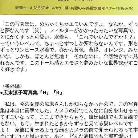
「この写真集は、めちゃくちゃエモいんですよ。なんか、ずっ
と夢なんです（笑）。フィルターがかかったみたいな写真で、
とにかくずっと可愛い。水着も、『これでいいんですか！？』
っていうレベルで、ちょっとずつしか変わらないんです。形も
ずっとワンピース水着で、赤から黄色、黄緑、オレンジ、みた
いな。しかも、ほとんど無地！ それなのに、全然飽きずに見
れるんです。このドール感とエモさと夢みたいな世界観がすご
く好きです」
〈番外編〉
●広末涼子写真集『H』『R』
「私は、今の女優の広末さんしか知らなかったので、この写真
集は本当に衝撃でした。カメラの前でこんなに自分を出せるっ
てすごいなって。ここまできたらもう、彼氏目線でも夫目線で
もない。もう、生まれたときからずっと見てる親レベルです
よ！ 家族に見せるような顔をカメラの前で見せられるって本
当にすごいと思います。あと、どんな表情でも全部可愛い！