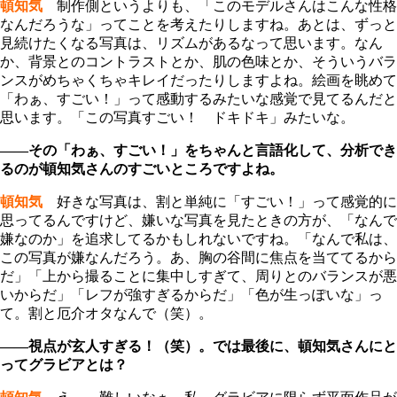
頓知気
制作側というよりも、「このモデルさんはこんな性格
なんだろうな」ってことを考えたりしますね。あとは、ずっと
見続けたくなる写真は、リズムがあるなって思います。なん
か、背景とのコントラストとか、肌の色味とか、そういうバラ
ンスがめちゃくちゃキレイだったりしますよね。絵画を眺めて
「わぁ、すごい！」って感動するみたいな感覚で見てるんだと
思います。「この写真すごい！ ドキドキ」みたいな。
――その「わぁ、すごい！」をちゃんと言語化して、分析でき
るのが頓知気さんのすごいところですよね。
頓知気
好きな写真は、割と単純に「すごい！」って感覚的に
思ってるんですけど、嫌いな写真を見たときの方が、「なんで
嫌なのか」を追求してるかもしれないですね。「なんで私は、
この写真が嫌なんだろう。あ、胸の谷間に焦点を当ててるから
だ」「上から撮ることに集中しすぎて、周りとのバランスが悪
いからだ」「レフが強すぎるからだ」「色が生っぽいな」っ
て。割と厄介オタなんで（笑）。
――視点が玄人すぎる！（笑）。では最後に、頓知気さんにと
ってグラビアとは？