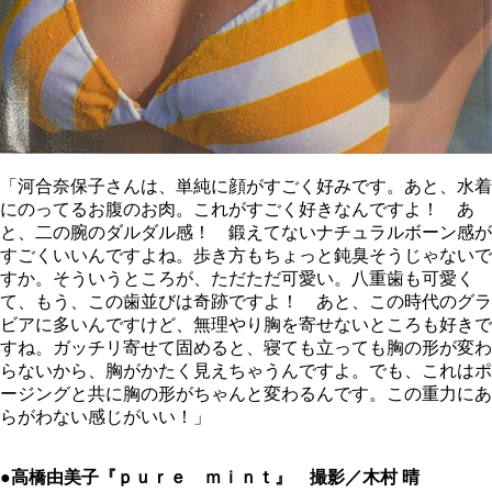
「河合奈保子さんは、単純に顔がすごく好みです。あと、水着
にのってるお腹のお肉。これがすごく好きなんですよ！ あ
と、二の腕のダルダル感！ 鍛えてないナチュラルボーン感が
すごくいいんですよね。歩き方もちょっと鈍臭そうじゃないで
すか。そういうところが、ただただ可愛い。八重歯も可愛く
て、もう、この歯並びは奇跡ですよ！ あと、この時代のグラ
ビアに多いんですけど、無理やり胸を寄せないところも好きで
すね。ガッチリ寄せて固めると、寝ても立っても胸の形が変わ
らないから、胸がかたく見えちゃうんですよ。でも、これはポ
ージングと共に胸の形がちゃんと変わるんです。この重力にあ
らがわない感じがいい！」
●高橋由美子『ｐｕｒｅ ｍｉｎｔ』 撮影／木村 晴