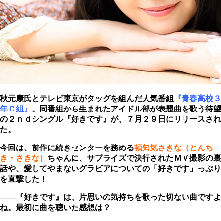
秋元康氏とテレビ東京がタッグを組んだ人気番組
『青春高校３
年Ｃ組』
。同番組から生まれたアイドル部が表題曲を歌う待望
の２ｎｄシングル『好きです』が、７月２９日にリリースされ
た。
今回は、前作に続きセンターを務める
頓知気さきな（とんち
き・さきな）
ちゃんに、サプライズで決行されたＭＶ撮影の裏
話や、愛してやまないグラビアについての「好きです」っぷり
を直撃した！
――
『好きです』
は、片思いの気持ちを歌った切ない曲ですよ
ね。最初に曲を聴いた感想は？