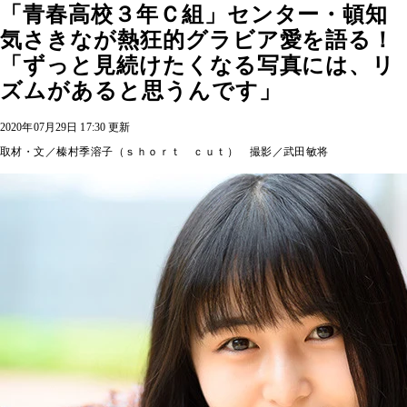
「青春高校３年Ｃ組」センター・頓知
気さきなが熱狂的グラビア愛を語る！
「ずっと見続けたくなる写真には、リ
ズムがあると思うんです」
2020年07月29日 17:30 更新
取材・文／榛村季溶子（ｓｈｏｒｔ ｃｕｔ） 撮影／武田敏将