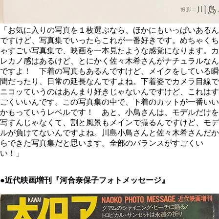
「お気に入りの写真を１枚選ぶなら、ほかにもいっぱいあるん
ですけど、写真集でいったらこれが一番好きです。めちゃくち
ゃすごい写真集で、映画を一本見たような感覚になります。カ
レカノ感はあるけど、とにかく佐々木希さんがナチュラルなん
ですよ！ 下着の写真もあるんですけど、メイクをしている瞬
間だったり、日常の延長なんですよね。下着姿でカメラ目線で
ニコッていうのはあんまり好きじゃないんですけど、これはす
ごくいいんです。この写真集の中で、下着のカットが一番いい
かもっていうレベルです！ あと、小鳥さんは、モデルだけを
写すんじゃなくて、割と風景もメインで撮るんですけど、モデ
ルが負けてないんですよね。川島小鳥さんと佐々木希さんだか
らできた写真集だと思います。全部のバランスがすごくい
い！」
●近代映画増刊『河合奈保子フォトメッセージ』