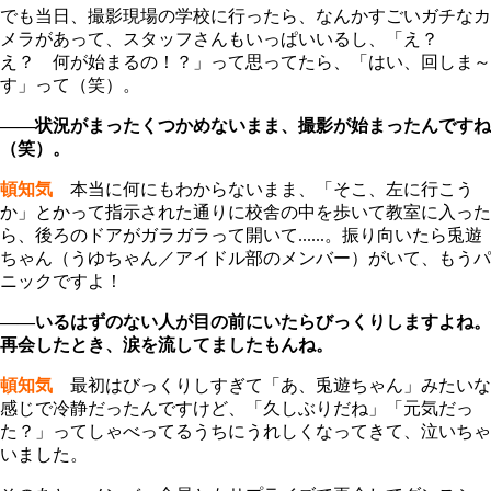
でも当日、撮影現場の学校に行ったら、なんかすごいガチなカ
メラがあって、スタッフさんもいっぱいいるし、「え？
え？ 何が始まるの！？」って思ってたら、「はい、回しま～
す」って（笑）。
――状況がまったくつかめないまま、撮影が始まったんですね
（笑）。
頓知気
本当に何にもわからないまま、「そこ、左に行こう
か」とかって指示された通りに校舎の中を歩いて教室に入った
ら、後ろのドアがガラガラって開いて......。振り向いたら兎遊
ちゃん（うゆちゃん／アイドル部のメンバー）がいて、もうパ
ニックですよ！
――いるはずのない人が目の前にいたらびっくりしますよね。
再会したとき、涙を流してましたもんね。
頓知気
最初はびっくりしすぎて「あ、兎遊ちゃん」みたいな
感じで冷静だったんですけど、「久しぶりだね」「元気だっ
た？」ってしゃべってるうちにうれしくなってきて、泣いちゃ
いました。