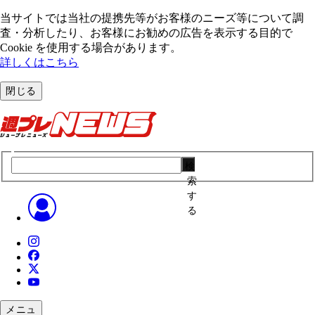
当サイトでは当社の提携先等がお客様のニーズ等について調
査・分析したり、お客様にお勧めの広告を表⽰する⽬的で
Cookie を使⽤する場合があります。
詳しくはこちら
閉じる
検
索
す
る
メニュ