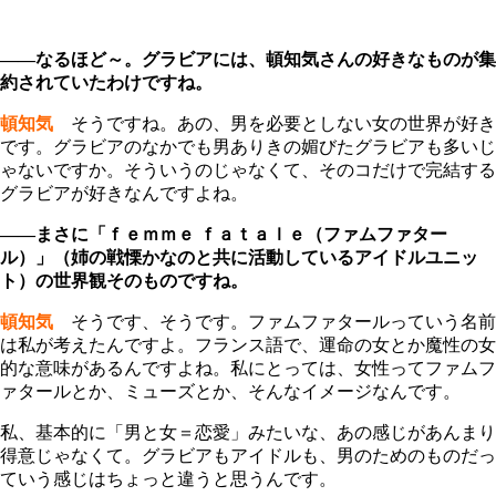
――なるほど～。グラビアには、頓知気さんの好きなものが集
約されていたわけですね。
頓知気
そうですね。あの、男を必要としない女の世界が好き
です。グラビアのなかでも男ありきの媚びたグラビアも多いじ
ゃないですか。そういうのじゃなくて、そのコだけで完結する
グラビアが好きなんですよね。
――まさに「
ｆｅｍｍｅ ｆａｔａｌｅ
（ファムファター
ル）」（姉の戦慄かなのと共に活動しているアイドルユニッ
ト）の世界観そのものですね。
頓知気
そうです、そうです。ファムファタールっていう名前
は私が考えたんですよ。フランス語で、運命の女とか魔性の女
的な意味があるんですよね。私にとっては、女性ってファムフ
ァタールとか、ミューズとか、そんなイメージなんです。
私、基本的に「男と女＝恋愛」みたいな、あの感じがあんまり
得意じゃなくて。グラビアもアイドルも、男のためのものだっ
ていう感じはちょっと違うと思うんです。