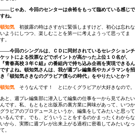
――じゃあ、今回のセンターは余裕をもって臨めている感じで
すね。
頓知気
初披露の時はさすがに緊張しますけど、初心は忘れな
いようにしつつ、楽しむことを第一に考えようって思ってま
す。
――今回のシングルは、ＣＤに同封されているセレクションチ
ケットによる投票などでポイントが高かった上位１０名が、
『青春高校３年Ｃ組』の番組内で持ち込み企画を実現できるん
ですよね。頓知気さんは、我が週プレ編集長やカメラマンを招
き「頓知気さきなのグラビア僕らの時代」をやりたいとか？
頓知気
そうなんです！ とにかくグラビアが大好きなので。
あと、週プレ編集部に潜入して編集の仕事を一から見てみたい
んです。私、もともと出版系の裏方業に興味があって、いつか
グラビアのプロデュースというか、編集をしてみたいと思って
いるんです。でも、どういうことをするのかまったくわからな
いから、実際に週プレが出来上がる過程に密着してみたいなっ
て。