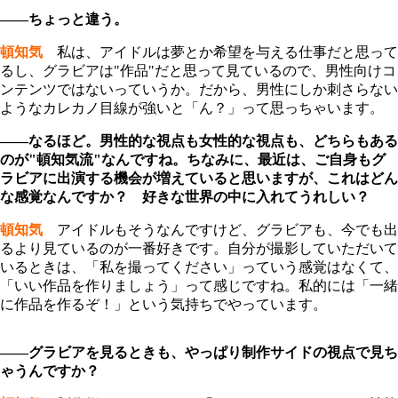
――ちょっと違う。
頓知気
私は、アイドルは夢とか希望を与える仕事だと思って
るし、グラビアは"作品"だと思って見ているので、男性向けコ
ンテンツではないっていうか。だから、男性にしか刺さらない
ようなカレカノ目線が強いと「ん？」って思っちゃいます。
――なるほど。男性的な視点も女性的な視点も、どちらもある
のが"頓知気流"なんですね。ちなみに、最近は、ご自身もグ
ラビアに出演する機会が増えていると思いますが、これはどん
な感覚なんですか？ 好きな世界の中に入れてうれ
しい？
頓知気
アイドルもそうなんですけど、グラビアも、今でも出
るより見ているのが一番好きです。自分が撮影していただいて
いるときは、「私を撮ってください」っていう感覚はなくて、
「いい作品を作りましょう」って感じですね。私的には「一緒
に作品を作るぞ！」という気持ちでやっています。
――グラビアを見るときも、やっぱり制作サイドの視点で見ち
ゃうんですか？