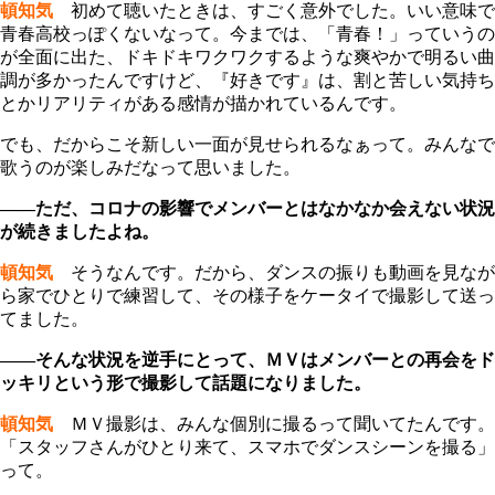
頓知気
初めて聴いたときは、すごく意外でした。いい意味で
青春高校っぽくないなって。今までは、「青春！」っていうの
が全面に出た、ドキドキワクワクするような爽やかで明るい曲
調が多かったんですけど、『好きです』は、割と苦しい気持ち
とかリアリティがある感情が描かれているんです。
でも、だからこそ新しい一面が見せられるなぁって。みんなで
歌うのが楽しみだなって思いました。
――ただ、コロナの影響でメンバーとはなかなか会えない状況
が続きましたよね。
頓知気
そうなんです。だから、ダンスの振りも動画を見なが
ら家でひとりで練習して、その様子をケータイで撮影して送っ
てました。
――そんな状況を逆手にとって、ＭＶはメンバーとの再会をド
ッキリという形で撮影して話題になりました。
頓知気
ＭＶ撮影は、みんな個別に撮るって聞いてたんです。
「スタッフさんがひとり来て、スマホでダンスシーンを撮る」
って。