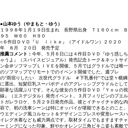
●山本ゆう（やまもと・ゆう）
１９９８年１月１９日生まれ 長野県出身 Ｔ１６０ｃｍ Ｂ
９５ Ｗ６０ Ｈ９０
○６作目ＤＶＤ『Ｕ ｌｉｋｅ』（アイドルワン）２０２０
年 ８月 ２０日 発売予定
推薦コメント：
今年、５月６日には４作目ＤＶＤ『ゆう惑しち
ゃうよ』（スパイスビジュアル）発売記念トーク＆ネットサイ
ン会＠ソフマップＬＩＶＥを開催。５月ではグラドルでは唯一
のソフマップでリモートでのイベント開催でした。週プレ
の"雨宿りしたい 次世代グラドル ＃下乳番付"では堂々横綱
に選出。短髪巨乳スーパボディのアグレッシブグラドルとして
顕著な活躍ぶりです。そんな彼女の５作目ＤＶＤ『Ｙｏｕの視
線』（エスデジタル）発売イベント。３月フィリピンのプエル
トガレラロケ、５月２９日発売作品。彼とイチャイチャ的な内
容で、初の洗車シーンは特にオッパイが堪能できるとのこと。
ウエディング風コルセット＆デザインニプレスや変形レースハ
イレグ水着なども威力満点です。取材タイムでもますますチャ
ーミングになった印象、鮮やかオレンジ三角ビキニ姿も素敵で