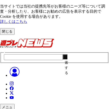
当サイトでは当社の提携先等がお客様のニーズ等について調
査・分析したり、お客様にお勧めの広告を表⽰する⽬的で
Cookie を使⽤する場合があります。
詳しくはこちら
閉じる
検
索
す
る
メニュ