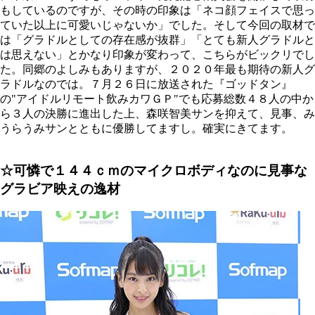
もしているのですが、その時の印象は「ネコ顔フェイスで思っ
ていた以上に可愛いじゃないか」でした。そして今回の取材で
は「グラドルとしての存在感が抜群」「とても新人グラドルと
は思えない」とかなり印象が変わって、こちらがビックリでし
た。同郷のよしみもありますが、２０２０年最も期待の新人グ
ラドルなのでは。７月２６日に放送された『ゴッドタン』
の"アイドルリモート飲みカワＧＰ"でも応募総数４８人の中か
ら３人の決勝に進出した上、森咲智美サンを抑えて、見事、み
うらうみサンとともに優勝してますし。確実にきてます。
☆可憐で１４４ｃｍのマイクロボディなのに見事な
グラビア映えの逸材