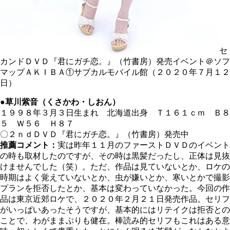
セ
カンドＤＶＤ『君にガチ恋。』（竹書房）発売イベント＠ソフ
マップＡＫＩＢＡ①サブカルモバイル館（２０２０年７月１２
日）
●草川紫音（くさかわ・しおん）
１９９８年３月３日生まれ 北海道出身 Ｔ１６１ｃｍ Ｂ８
５ Ｗ５６ Ｈ８７
〇２ｎｄＤＶＤ『君にガチ恋。』（竹書房）発売中
推薦コメント：
実は昨年１１月のファーストＤＶＤのイベント
の時も取材したのですが、その時は黒髪だったし、正体は見抜
けませんでした（笑）。ただ、作品は見ていないとか、ロケの
時期はよく覚えていないとか、虫が嫌いとか、寒いとかで撮影
プランを拒否したとか、基本は変わっていなかった。今回の作
品は東京近郊ロケで、２０２０年２月２１日発売作品。セリフ
がいっぱいあったそうですが、基本的にはリテイクは拒否との
ことで、わがままぶりも健在。棒読み的セリフもこれはある意