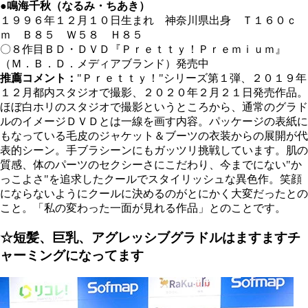
●鳴海千秋（なるみ・ちあき）
１９９６年１２月１０日生まれ 神奈川県出身 Ｔ１６０ｃ
ｍ Ｂ８５ Ｗ５８ Ｈ８５
〇８作目ＢＤ・ＤＶＤ『Ｐｒｅｔｔｙ！Ｐｒｅｍｉｕｍ』
（Ｍ．Ｂ．Ｄ．メディアブランド）発売中
推薦コメント：
"Ｐｒｅｔｔｙ！"シリーズ第１弾、２０１９年
１２月都内スタジオで撮影、２０２０年２月２１日発売作品。
ほぼ白ホリのスタジオで撮影というところから、通常のグラド
ルのイメージＤＶＤとは一線を画す内容。パッケージの表紙に
もなっている毛皮のジャケット＆ブーツの衣装からの展開が代
表的シーン。手ブラシーンにもガッツリ挑戦しています。肌の
質感、体のパーツのセクシーさにこだわり、今までにない"か
っこよさ"を追求したクールでスタイリッシュな異色作。笑顔
にならないようにクールに決めるのがとにかく大変だったとの
こと。「私の変わった一面が見れる作品」とのことです。
☆短髪、巨乳、アグレッシブグラドルはますますチ
ャーミングになってます