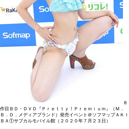
８
作目ＢＤ・ＤＶＤ『Ｐｒｅｔｔｙ！Ｐｒｅｍｉｕｍ』（Ｍ．
Ｂ．Ｄ．メディアブランド）発売イベント＠ソフマップＡＫＩ
ＢＡ①サブカルモバイル館（２０２０年７月２３日）