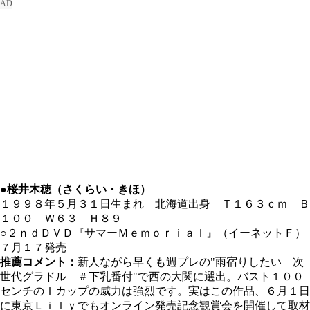
●桜井木穂（さくらい・きほ）
１９９８年５月３１日生まれ 北海道出身 Ｔ１６３ｃｍ Ｂ
１００ Ｗ６３ Ｈ８９
○２ｎｄＤＶＤ『サマーＭｅｍｏｒｉａｌ』（イーネットＦ）
７月１７発売
推薦コメント：
新人ながら早くも週プレの"雨宿りしたい 次
世代グラドル ＃下乳番付"で西の大関に選出。バスト１００
センチのＩカップの威力は強烈です。実はこの作品、６月１日
に東京Ｌｉｌｙでもオンライン発売記念観賞会を開催して取材