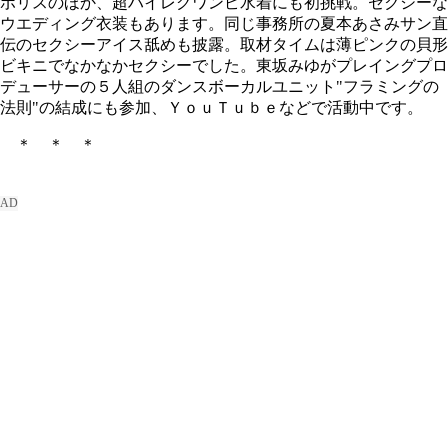
ポリスのほか、超ハイレグワンピ水着にも初挑戦。セクシーな
ウエディング衣装もあります。同じ事務所の夏本あさみサン直
伝のセクシーアイス舐めも披露。取材タイムは薄ピンクの貝形
ビキニでなかなかセクシーでした。東坂みゆがプレイングプロ
デューサーの５人組のダンスボーカルユニット"フラミングの
法則"の結成にも参加、ＹｏｕＴｕｂｅなどで活動中です。
＊ ＊ ＊