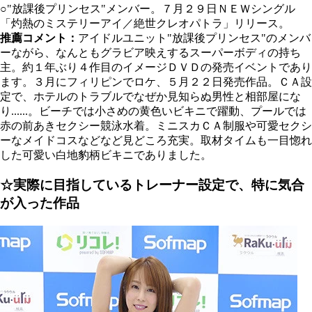
○"放課後プリンセス"メンバー。７月２９日ＮＥＷシングル
「灼熱のミステリーアイ／絶世クレオパトラ」リリース。
推薦コメント：
アイドルユニット"放課後プリンセス"のメンバ
ーながら、なんともグラビア映えするスーパーボディの持ち
主。約１年ぶり４作目のイメージＤＶＤの発売イベントであり
ます。３月にフィリピンでロケ、５月２２日発売作品。ＣＡ設
定で、ホテルのトラブルでなぜか見知らぬ男性と相部屋にな
り......。ビーチでは小さめの黄色いビキニで躍動、プールでは
赤の前あきセクシー競泳水着。ミニスカＣＡ制服や可愛セクシ
ーなメイドコスなどなど見どころ充実。取材タイムも一目惚れ
した可愛い白地豹柄ビキニでありました。
☆実際に目指しているトレーナー設定で、特に気合
が入った作品