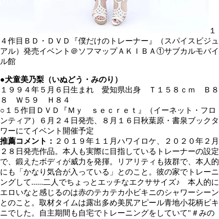
１
４作目ＢＤ・ＤＶＤ『僕だけのトレーナー』（スパイスビジュ
アル）発売イベント＠ソフマップＡＫＩＢＡ①サブカルモバイ
ル館
●犬童美乃梨（いぬどう・みのり）
１９９４年５月６日生まれ 愛知県出身 Ｔ１５８ｃｍ Ｂ８
８ Ｗ５９ Ｈ８４
○１５作目ＤＶＤ『Ｍｙ ｓｅｃｒｅｔ』（イーネット・フロ
ンティア）６月２４日発売、８月１６日秋葉原・書泉ブックタ
ワーにてイベント開催予定
推薦コメント：
２０１９年１１月ハワイロケ、２０２０年２月
２８日発売作品。本人も実際に目指しているトレーナーの設定
で、鍛えたボディが威力を発揮。リアリティも抜群で、本人的
にも「かなり気合が入っている」とのこと。彼の家でトレーニ
ングして......二人でちょっとエッチなエクササイズ♪ 本人的に
エロいなと感じるのは赤のテカテカ小ビキニのシャワーシーン
とのこと。取材タイムは露出多め美尻アピール青地小花柄ビキ
ニでした。自主期間も自宅でトレーニングをしていて"＃みの