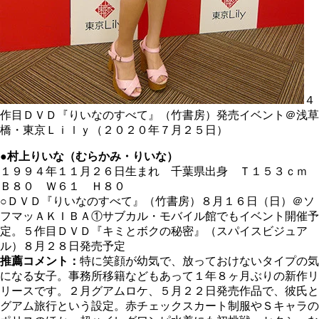
４
作目ＤＶＤ『りいなのすべて』（竹書房）発売イベント＠浅草
橋・東京Ｌｉｌｙ（２０２０年７月２５日）
●村上りいな（むらかみ・りいな）
１９９４年１１月２６日生まれ 千葉県出身 Ｔ１５３ｃｍ
Ｂ８０ Ｗ６１ Ｈ８０
○ＤＶＤ『りいなのすべて』（竹書房）８月１６日（日）＠ソ
フマッＡＫＩＢＡ①サブカル・モバイル館でもイベント開催予
定。５作目ＤＶＤ『キミとボクの秘密』（スパイスビジュア
ル）８月２８日発売予定
推薦コメント：
特に笑顔が幼気で、放っておけないタイプの気
になる女子。事務所移籍などもあって１年８ヶ月ぶりの新作リ
リースです。２月グアムロケ、５月２２日発売作品で、彼氏と
グアム旅行という設定。赤チェックスカート制服やＳキャラの