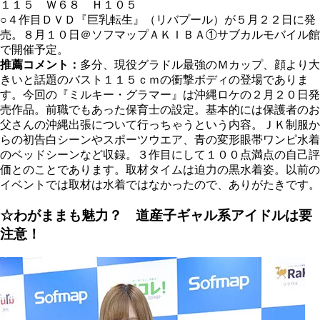
１１５ Ｗ６８ Ｈ１０５
○４作目ＤＶＤ『巨乳転生』（リバプール）が５月２２日に発
売。８月１０日＠ソフマップＡＫＩＢＡ①サブカルモバイル館
で開催予定。
推薦コメント：
多分、現役グラドル最強のＭカップ、顔より大
きいと話題のバスト１１５ｃｍの衝撃ボディの登場でありま
す。今回の『ミルキー・グラマー』は沖縄ロケの２月２０日発
売作品。前職でもあった保育士の設定。基本的には保護者のお
父さんの沖縄出張について行っちゃうという内容。ＪＫ制服か
らの初告白シーンやスポーツウエア、青の変形眼帯ワンピ水着
のベッドシーンなど収録。３作目にして１００点満点の自己評
価とのことであります。取材タイムは迫力の黒水着姿。以前の
イベントでは取材は水着ではなかったので、ありがたきです。
☆わがままも魅力？ 道産子ギャル系アイドルは要
注意！