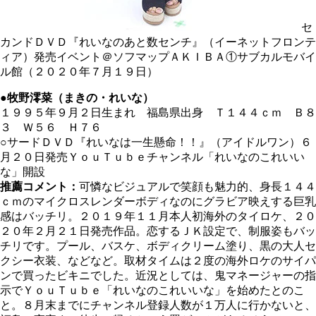
セ
カンドＤＶＤ『れいなのあと数センチ』（イーネットフロンテ
ィア）発売イベント＠ソフマップＡＫＩＢＡ①サブカルモバイ
ル館（２０２０年７月１９日）
●牧野澪菜（まきの・れいな）
１９９５年９月２日生まれ 福島県出身 Ｔ１４４ｃｍ Ｂ８
３ Ｗ５６ Ｈ７６
○サードＤＶＤ『れいなは一生懸命！！』（アイドルワン）６
月２０日発売ＹｏｕＴｕｂｅチャンネル「れいなのこれいい
な」開設
推薦コメント：
可憐なビジュアルで笑顔も魅力的、身長１４４
ｃｍのマイクロスレンダーボディなのにグラビア映えする巨乳
感はバッチリ。２０１９年１１月本人初海外のタイロケ、２０
２０年２月２１日発売作品。恋するＪＫ設定で、制服姿もバッ
チリです。プール、バスケ、ボディクリーム塗り、黒の大人セ
クシー衣装、などなど。取材タイムは２度の海外ロケのサイパ
ンで買ったビキニでした。近況としては、鬼マネージャーの指
示でＹｏｕＴｕｂｅ「れいなのこれいいな」を始めたとのこ
と。８月末までにチャンネル登録人数が１万人に行かないと、