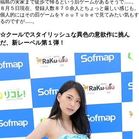
福島の実家まで徒歩で帰るという罰ゲームがあるそうで......。
８月５日現在、登録人数８７０余人とちょっと厳しい感じも。
個人的にはその罰ゲームをＹｏｕＴｕｂｅで見てみたい気もす
るのですが......。
☆クールでスタイリッシュな異色の意欲作に挑ん
だ、新レーベル第１弾！