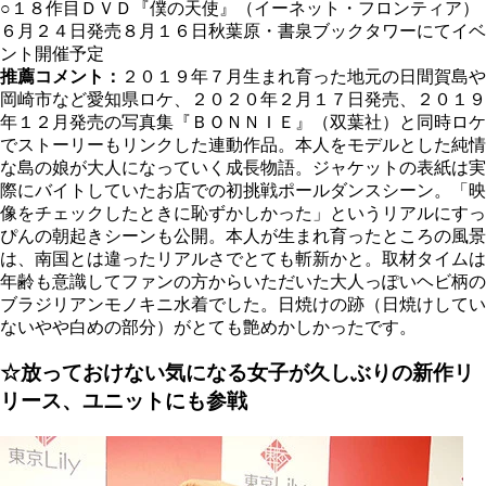
○１８作目ＤＶＤ『僕の天使』（イーネット・フロンティア）
６月２４日発売８月１６日秋葉原・書泉ブックタワーにてイベ
ント開催予定
推薦コメント：
２０１９年７月生まれ育った地元の日間賀島や
岡崎市など愛知県ロケ、２０２０年２月１７日発売、２０１９
年１２月発売の写真集『ＢＯＮＮＩＥ』（双葉社）と同時ロケ
でストーリーもリンクした連動作品。本人をモデルとした純情
な島の娘が大人になっていく成長物語。ジャケットの表紙は実
際にバイトしていたお店での初挑戦ポールダンスシーン。「映
像をチェックしたときに恥ずかしかった」というリアルにすっ
ぴんの朝起きシーンも公開。本人が生まれ育ったところの風景
は、南国とは違ったリアルさでとても斬新かと。取材タイムは
年齢も意識してファンの方からいただいた大人っぽいヘビ柄の
ブラジリアンモノキニ水着でした。日焼けの跡（日焼けしてい
ないやや白めの部分）がとても艶めかしかったです。
☆放っておけない気になる女子が久しぶりの新作リ
リース、ユニットにも参戦