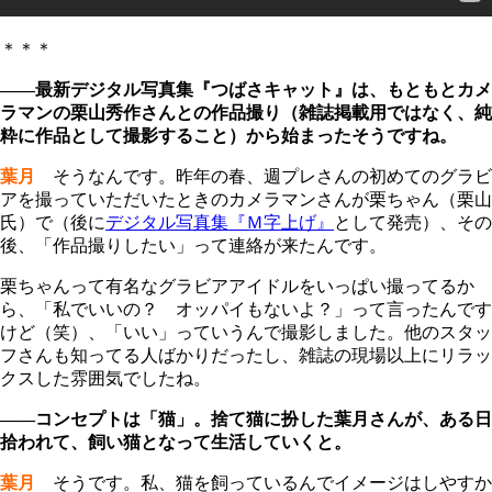
＊＊＊
――最新デジタル写真集『つばさキャット』は、もともとカメ
ラマンの栗山秀作さんとの作品撮り（雑誌掲載用ではなく、純
粋に作品として撮影すること）から始まったそうですね。
葉月
そうなんです。昨年の春、週プレさんの初めてのグラビ
アを撮っていただいたときのカメラマンさんが栗ちゃん（栗山
氏）で（後に
デジタル写真集『Ｍ字上げ』
として発売）、その
後、「作品撮りしたい」って連絡が来たんです。
栗ちゃんって有名なグラビアアイドルをいっぱい撮ってるか
ら、「私でいいの？ オッパイもないよ？」って言ったんです
けど（笑）、「いい」っていうんで撮影しました。他のスタッ
フさんも知ってる人ばかりだったし、雑誌の現場以上にリラッ
クスした雰囲気でしたね。
――コンセプトは「猫」。捨て猫に扮した葉月さんが、ある日
拾われて、飼い猫となって生活していくと。
葉月
そうです。私、猫を飼っているんでイメージはしやすか