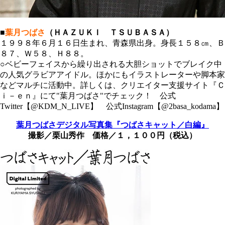
■
葉月つばさ
（ＨＡＺＵＫＩ ＴＳＵＢＡＳＡ）
１９９８年６月１６日生まれ、青森県出身。身長１５８㎝、Ｂ
８７、Ｗ５８、Ｈ８８。
○ベビーフェイスから繰り出される大胆ショットでブレイク中
の人気グラビアアイドル。ほかにもイラストレーターや脚本家
などマルチに活動中。詳しくは、クリエイター支援サイト『Ｃ
ｉ－ｅｎ』にて"葉月つばさ"でチェック！ 公式
Twitter【@KDM_N_LIVE】 公式Instagram【@2basa_kodama】
葉月つばさデジタル写真集『つばさキャット／白編』
撮影／栗山秀作 価格／１，１００円（税込）