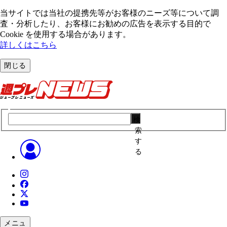
当サイトでは当社の提携先等がお客様のニーズ等について調
査・分析したり、お客様にお勧めの広告を表⽰する⽬的で
Cookie を使⽤する場合があります。
詳しくはこちら
閉じる
検
索
す
る
メニュ