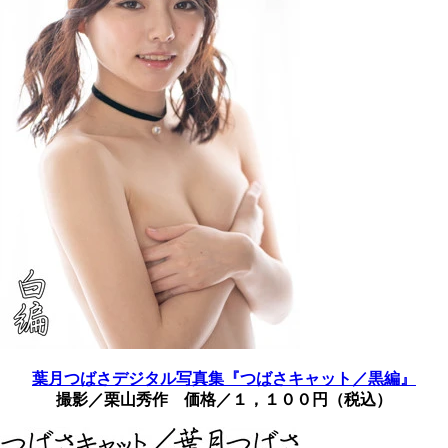
葉月つばさデジタル写真集『つばさキャット／黒編』
撮影／栗山秀作 価格／１，１００円（税込）