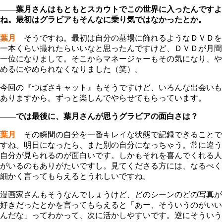
――葉月さんはもともとスカウトでこの世界に入ったんですよ
ね。最初はグラビアもそんなに乗り気ではなかったとか。
葉月
そうですね。最初は自分の墓場に飾れるようなＤＶＤを
一本くらい撮れたらいいなと思ったんですけど、ＤＶＤが月間
一位になりまして。そこからマネージャーもその気になり、や
めるにやめられなくなりました（笑）。
今回の『つばさキャット』もそうですけど、いろんな出会いも
ありますから。ずっと楽しんでやらせてもらっています。
――では最後に、葉月さんが思うグラビアの面白さは？
葉月
その瞬間の自分を一番キレイな状態で記録できることで
すね。明日になったら、また別の自分になっちゃう。常に違う
自分が見られるのが面白いです。しかもそれを喜んでくれる人
がいるのもありがたいですし。見てくださる方には、なるべく
細かく言ってもらえるとうれしいですね。
漫画家さんもそうなんでしょうけど、どのシーンのどの写真が
好きだったとかを言ってもらえると「あー、そういうのがいい
んだな」ってわかって、次に活かしやすいです。逆にそういう