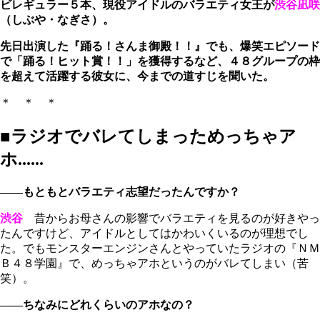
ビレギュラー５本、現役アイドルのバラエティ女王が
渋谷凪咲
（しぶや・なぎさ）。
先日出演した『踊る！さんま御殿！！』でも、爆笑エピソード
で「踊る！ヒット賞！！」を獲得するなど、４８グループの枠
を超えて活躍する彼女に、今までの道すじを聞いた。
＊ ＊ ＊
■ラジオでバレてしまっためっちゃア
ホ......
――もともとバラエティ志望だったんですか？
渋谷
昔からお母さんの影響でバラエティを見るのが好きやっ
たんですけど、アイドルとしてはかわいくいるのが理想でし
た。でもモンスターエンジンさんとやっていたラジオの『ＮＭ
Ｂ４８学園』で、めっちゃアホというのがバレてしまい（苦
笑）。
――ちなみにどれくらいのアホなの？