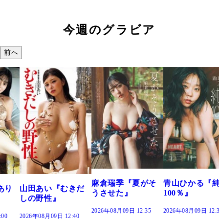
今週のグラビア
前へ
溝端 葵『
つの、あお
で。』
2026年08月09日 
麻倉瑞季『夏がそ
青山ひかる『純度
『むきだ
うさせた』
100％』
』
2026年08月09日 12:35
2026年08月09日 12:30
 12:40