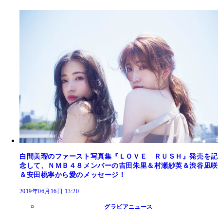
白間美瑠のファースト写真集『ＬＯＶＥ ＲＵＳＨ』発売を記
念して、ＮＭＢ４８メンバーの吉田朱里＆村瀬紗英＆渋谷凪咲
＆安田桃寧から愛のメッセージ！
2019年06月16日 13:20
グラビアニュース