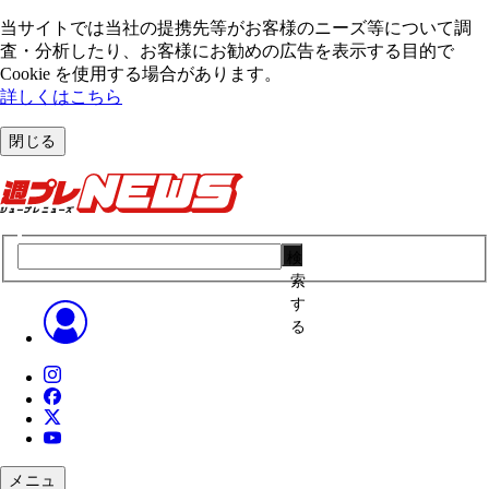
当サイトでは当社の提携先等がお客様のニーズ等について調
査・分析したり、お客様にお勧めの広告を表⽰する⽬的で
Cookie を使⽤する場合があります。
詳しくはこちら
閉じる
検
索
す
る
メニュ