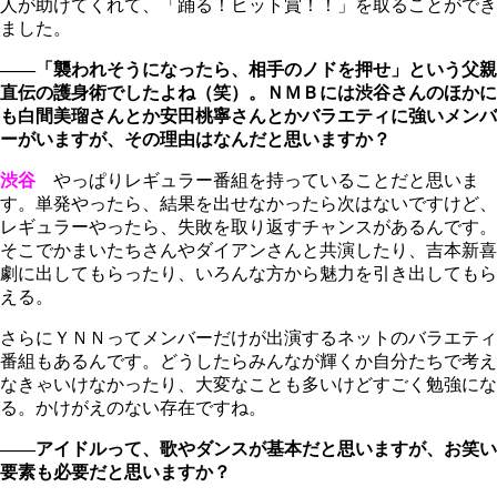
人が助けてくれて、「踊る！ヒット賞！！」を取ることができ
ました。
――「襲われそうになったら、相手のノドを押せ」という父親
直伝の護身術でしたよね（笑）。ＮＭＢには渋谷さんのほかに
も白間美瑠さんとか安田桃寧さんとかバラエティに強いメンバ
ーがいますが、その理由はなんだと思いますか？
渋谷
やっぱりレギュラー番組を持っていることだと思いま
す。単発やったら、結果を出せなかったら次はないですけど、
レギュラーやったら、失敗を取り返すチャンスがあるんです。
そこでかまいたちさんやダイアンさんと共演したり、吉本新喜
劇に出してもらったり、いろんな方から魅力を引き出してもら
える。
さらにＹＮＮってメンバーだけが出演するネットのバラエティ
番組もあるんです。どうしたらみんなが輝くか自分たちで考え
なきゃいけなかったり、大変なことも多いけどすごく勉強にな
る。かけがえのない存在ですね。
――アイドルって、歌やダンスが基本だと思いますが、お笑い
要素も必要だと思いますか？