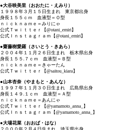
●大谷映美里（おおたに・えみり）
１９９８年３月１５日生まれ 東京都出身
身長１５５ｃｍ 血液型＝Ｏ型
ｎｉｃｋｎａｍｅ＝みりにゃ
公式Ｔｗｉｔｔｅｒ【@otani_emiri】
公式Ｉｎｓｔａｇｒａｍ【@otani_emiri】
●齋藤樹愛羅（さいとう・きあら）
２００４年１１月２６日生まれ 栃木県出身
身長１５５.７ｃｍ 血液型＝Ｂ型
ｎｉｃｋｎａｍｅ＝きゃーたん
公式Ｔｗｉｔｔｅｒ【@saitou_kiara】
●山本杏奈（やまもと・あんな）
１９９７年１１月３０日生まれ 広島県出身
身長１４９.１ｃｍ 血液型＝Ａ型
ｎｉｃｋｎａｍｅ＝あんにゃ
公式Ｔｗｉｔｔｅｒ【@yamamoto_anna_】
公式Ｉｎｓｔａｇｒａｍ【@yamamoto_anna_】
●大場花菜（おおば・はな）
２０００年２月４日生まれ 埼玉県出身