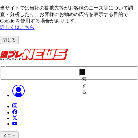
当サイトでは当社の提携先等がお客様のニーズ等について調
査・分析したり、お客様にお勧めの広告を表⽰する⽬的で
Cookie を使⽤する場合があります。
詳しくはこちら
閉じる
検
索
す
る
メニュ