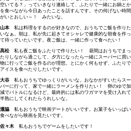
空いてる？」っていきなり連絡して、ふたりで一緒にお鍋とか
を食べながら今日あったことを話すんです。その何げない時間
がいとおしい～！ みたいな。
山本
私は料理をするのが好きなので、おうちでご飯を作りた
いなぁ。朝は、私が先に起きてオシャレで健康的な朝食を作っ
て待っていたいです。夜ご飯は、一緒に作って食べたい！
髙松
私も夜ご飯をふたりで作りたい！ 昼間はおうちでまっ
たりしながら過ごして、夕方になったら一緒にスーパーに買い
物に行ってご飯を作るのが理想。とにかく何もせず、ふたりで
アイスを食べたりしたいです。
大谷
私もおうちでゆっくりがいいな。おなかがすいたらスー
パーに行って、家で一緒にラーメンを作りたい！ 卵のゆで加
減でバトルになるけど、最終的には私のワガママを受け入れて
半熟にしてくれたらうれしいな。
瀧脇
私もおうちで映画デートがいいです。お菓子をいっぱい
食べながら映画を見たいです。
佐々木
私もおうちでゲームをしたいです！