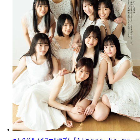
＝ＬＯＶＥ（イコールラブ）『Ａｌｗａｙｓ ｂｙ ｍｙ ｓ