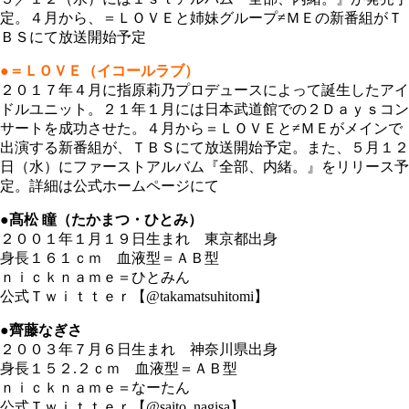
定。４月から、＝ＬＯＶＥと姉妹グループ≠ＭＥの新番組がＴ
ＢＳにて放送開始予定
●＝ＬＯＶＥ（イコールラブ）
２０１７年４月に指原莉乃プロデュースによって誕生したアイ
ドルユニット。２１年１月には日本武道館での２Ｄａｙｓコン
サートを成功させた。４月から＝ＬＯＶＥと≠ＭＥがメインで
出演する新番組が、ＴＢＳにて放送開始予定。また、５月１２
日（水）にファーストアルバム『全部、内緒。』をリリース予
定。詳細は公式ホームページにて
●髙松 瞳（たかまつ・ひとみ）
２００１年１月１９日生まれ 東京都出身
身長１６１ｃｍ 血液型＝ＡＢ型
ｎｉｃｋｎａｍｅ＝ひとみん
公式Ｔｗｉｔｔｅｒ【@takamatsuhitomi】
●齊藤なぎさ
２００３年７月６日生まれ 神奈川県出身
身長１５２.２ｃｍ 血液型＝ＡＢ型
ｎｉｃｋｎａｍｅ＝なーたん
公式Ｔｗｉｔｔｅｒ【@saito_nagisa】