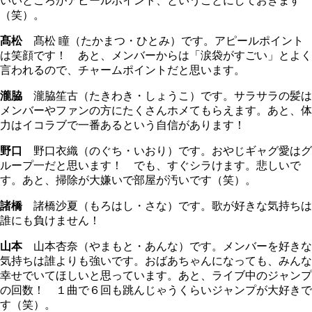
いいところがアピールポイント、ということにしておきます
（笑）。
髙松
髙松 瞳（たかまつ・ひとみ）です。アピールポイント
は笑顔です！ あと、メンバーからは「涙袋がすごい」とよく
言われるので、チャームポイントだと思います。
瀧脇
瀧脇笙古（たきわき・しょうこ）です。サラサラの髪は
メンバーやファンの方にたくさんホメてもらえます。あと、体
力はイコラブで一番あるという自信があります！
野口
野口衣織（のぐち・いおり）です。おやじギャグ愛はグ
ループ一だと思います！ でも、すぐシラけます。悲しいで
す。あと、掃除が大嫌いで部屋が汚いです（笑）。
諸橋
諸橋沙夏（もろはし・さな）です。歌が好きな気持ちは
誰にも負けません！
山本
山本杏奈（やまもと・あんな）です。メンバーを好きな
気持ちは誰よりも強いです。おばあちゃんになっても、みんな
幸せでいてほしいと思っています。あと、ライブ中のジャンプ
の回数！ １曲で６回も跳んじゃうくらいジャンプが大好きで
す（笑）。