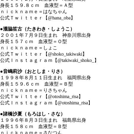
身長１５９.８ｃｍ 血液型＝Ａ型
ｎｉｃｋｎａｍｅ＝はなちゃん
公式Ｔｗｉｔｔｅｒ【@hana_oba】
●瀧脇笙古（たきわき・しょうこ）
２００１年７月９日生まれ 神奈川県出身
身長１５７ｃｍ 血液型＝Ｏ型
ｎｉｃｋｎａｍｅ＝しょこ
公式Ｔｗｉｔｔｅｒ【@shoko_takiwaki】
公式Ｉｎｓｔａｇｒａｍ【@takiwaki_shoko_】
●音嶋莉沙（おとしま・りさ）
１９９８年８月１１日生まれ 福岡県出身
身長１５９.６ｃｍ 血液型＝Ｂ型
ｎｉｃｋｎａｍｅ＝りさちゃん
公式Ｔｗｉｔｔｅｒ【@otoshima_risa】
公式Ｉｎｓｔａｇｒａｍ【@otoshima_risa】
●諸橋沙夏（もろはし・さな）
１９９６年８月３日生まれ 福島県出身
身長１５８ｃｍ 血液型＝Ｂ型
ｎｉｃｋｎａｍｅ＝さなつん