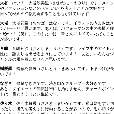
大谷
はい！ 大谷映美里（おおたに・えみり）です。メイク
やファッションなどの"かわいい"を考えることが大好きで、
日々"かわいい"を更新することを心がけています。
大場
大場花菜（おおば・はな）です。イラストのうまさはメ
ンバー一だと思います。あとは、パフォーマンス中の表情と腰
づかい！（笑）。このふたつは、皆さんにホメていただくこと
が多いです。
音嶋
音嶋莉沙（おとしま・りさ）です。ライブ中のアイドル
性は、誰よりも出せるようにしています！ あと、いろんなジ
ャンルの服を着こなせると思います。
樹愛羅
齋藤樹愛羅（さいとう・きあら）です。下まつげが長
いです！
なぎさ
齊藤なぎさです。焼き肉がグループ一大好きです！
あと、ダイエットの知識は誰にも負けません。チャームポイン
トは、目とえくぼと八重歯です。
佐々木
佐々木舞香（ささき・まいか）です。私は髪をすぐ切
ったり、後先を考えずに行動することが多いので、思い切りが