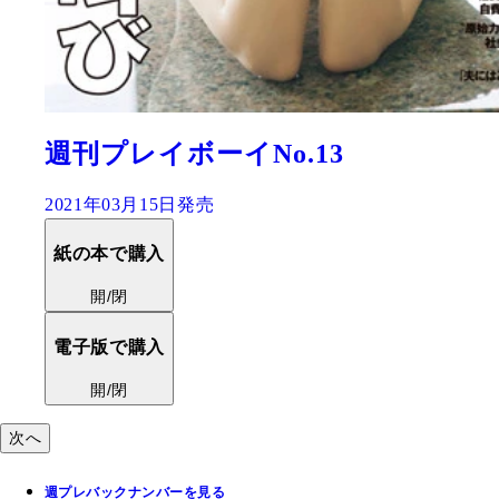
週刊プレイボーイNo.13
2021年03月15日発売
紙の本で購入
開/閉
電子版で購入
開/閉
次へ
週プレバックナンバーを見る