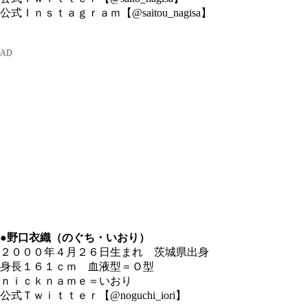
公式Ｉｎｓｔａｇｒａｍ【@saitou_nagisa】
●野口衣織（のぐち・いおり）
２０００年４月２６日生まれ 茨城県出身
身長１６１ｃｍ 血液型＝Ｏ型
ｎｉｃｋｎａｍｅ＝いおり
公式Ｔｗｉｔｔｅｒ【@noguchi_iori】