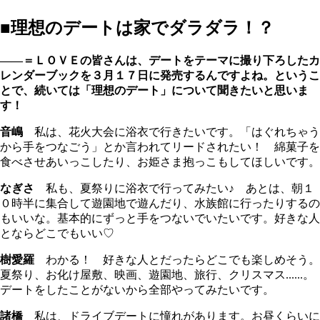
■理想のデートは家でダラダラ！？
――＝ＬＯＶＥの皆さんは、デートをテーマに撮り下ろしたカ
レンダーブックを３月１７日に発売するんですよね。というこ
とで、続いては「理想のデート」について聞きたいと思いま
す！
音嶋
私は、花火大会に浴衣で行きたいです。「はぐれちゃう
から手をつなごう」とか言われてリードされたい！ 綿菓子を
食べさせあいっこしたり、お姫さま抱っこもしてほしいです。
なぎさ
私も、夏祭りに浴衣で行ってみたい♪ あとは、朝１
０時半に集合して遊園地で遊んだり、水族館に行ったりするの
もいいな。基本的にずっと手をつないでいたいです。好きな人
とならどこでもいい♡
樹愛羅
わかる！ 好きな人とだったらどこでも楽しめそう。
夏祭り、お化け屋敷、映画、遊園地、旅行、クリスマス......。
デートをしたことがないから全部やってみたいです。
諸橋
私は、ドライブデートに憧れがあります。お昼くらいに