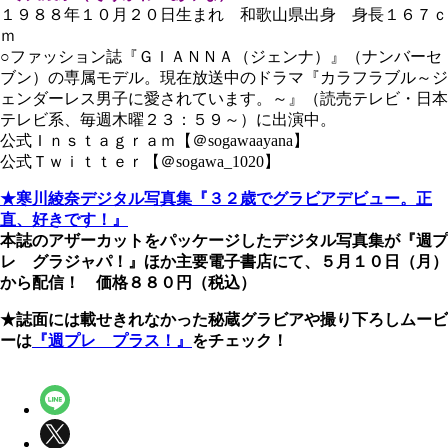
１９８８年１０月２０日生まれ 和歌山県出身 身長１６７ｃ
ｍ
○ファッション誌『ＧＩＡＮＮＡ（ジェンナ）』（ナンバーセ
ブン）の専属モデル。現在放送中のドラマ『カラフラブル～ジ
ェンダーレス男子に愛されています。～』（読売テレビ・日本
テレビ系、毎週木曜２３：５９～）に出演中。
公式Ｉｎｓｔａｇｒａｍ【＠sogawaayana】
公式Ｔｗｉｔｔｅｒ【＠sogawa_1020】
★寒川綾奈デジタル写真集『３２歳でグラビアデビュー。正
直、好きです！』
本誌のアザーカットをパッケージしたデジタル写真集が『週プ
レ グラジャパ！』ほか主要電子書店にて、５月１０日（月）
から配信！ 価格８８０円（税込）
★誌面には載せきれなかった秘蔵グラビアや撮り下ろしムービ
ーは
『週プレ プラス！』
をチェック！