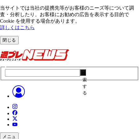
当サイトでは当社の提携先等がお客様のニーズ等について調
査・分析したり、お客様にお勧めの広告を表⽰する⽬的で
Cookie を使⽤する場合があります。
詳しくはこちら
閉じる
検
索
す
る
メニュ