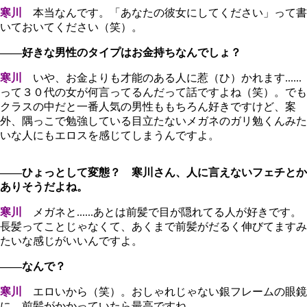
寒川
本当なんです。「あなたの彼女にしてください」って書
いておいてください（笑）。
――好きな男性のタイプはお金持ちなんでしょ？
寒川
いや、お金よりも才能のある人に惹（ひ）かれます......
って３０代の女が何言ってるんだって話ですよね（笑）。でも
クラスの中だと一番人気の男性ももちろん好きですけど、案
外、隅っこで勉強している目立たないメガネのガリ勉くんみた
いな人にもエロスを感じてしまうんですよ。
――ひょっとして変態？ 寒川さん、人に言えないフェチとか
ありそうだよね。
寒川
メガネと......あとは前髪で目が隠れてる人が好きです。
長髪ってことじゃなくて、あくまで前髪がだるく伸びてますみ
たいな感じがいいんですよ。
――なんで？
寒川
エロいから（笑）。おしゃれじゃない銀フレームの眼鏡
に、前髪がかかっていたら最高ですね。