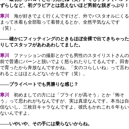
ずらしなど、初グラビアとは思えないほど男前な脱ぎっぷり！
寒川
海が好きでよく行くんですけど、外でバスタオルにくる
まって水着も全部取って着替えるとか、全然平気なんです
（笑）。
――確かにフィッティングのときもほぼ全裸で出てきちゃった
りしてスタッフがあわあわしてました。
寒川
ファッションの撮影とかでも男性のスタイリストさんの
前で普通にバーンと脱いでよく怒られたりしてるんです。田舎
で育ったから奔放なんですかね。「女のコらしいね」って言わ
れることはほとんどないかもです（笑）。
――プライベートでも男勝りな感じ？
寒川
初めましての方には「プライドが高そう」とか「怖そ
う」って思われがちなんですが、実は真逆なんです。本当は自
信ないし、三枚目キャラなんですよ。彼氏もかれこれ６年もい
ないんですよ。
――いやいや、その手には乗らないからね。