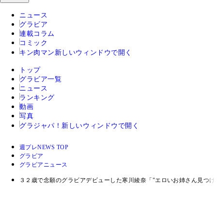
ニュース
グラビア
連載コラム
コミック
キン肉マン
新しいウィンドウで開く
トップ
グラビア一覧
ニュース
ランキング
動画
写真
グラジャパ！
新しいウィンドウで開く
週プレNEWS TOP
グラビア
グラビアニュース
３２歳で念願のグラビアデビューした寒川綾奈「"エロいお姉さん見つけ