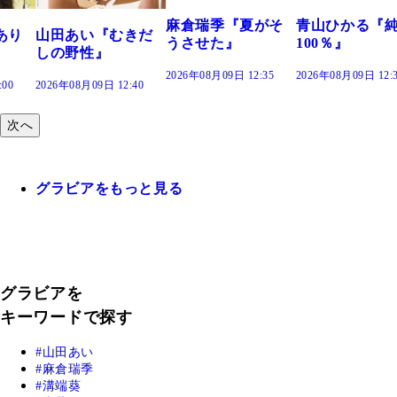
2
麻倉瑞季『夏がそ
青山ひかる『純度
山田あい『むきだ
うさせた』
100％』
しの野性』
2026年08月09日 12:35
2026年08月09日 12:30
2026年08月09日 12:40
次へ
グラビアをもっと見る
グラビアを
キーワードで探す
山田あい
麻倉瑞季
溝端葵