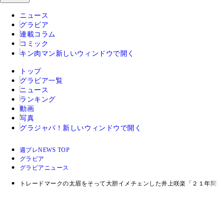
ニュース
グラビア
連載コラム
コミック
キン肉マン
新しいウィンドウで開く
トップ
グラビア一覧
ニュース
ランキング
動画
写真
グラジャパ！
新しいウィンドウで開く
週プレNEWS TOP
グラビア
グラビアニュース
トレードマークの太眉をそって大胆イメチェンした井上咲楽「２１年間