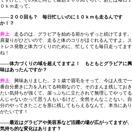
０ｋｍ走って。
――２００回も？ 毎日忙しいのに１０ｋｍも走るんです
か！？
井上
走るのは、グラビアを始める前からずっと続けてます。
肩凝りがひどいので、走ると体のコリがほぐれるんですよ。ス
トレス発散と体力づくりのために、忙しくても毎日走ってます
ね！
――体力づくりの域を超えてますよ！ もともとグラビアに興
味はあったんですか？
井上
興味ありました。２１歳で眉毛をそって、今は人生で一
番自分磨きに力を入れてる時期なので、そのまんま残しておき
たい気持ちが強くて。崖っぷちに立たされて無理してやってる
んじゃないかって思う人もいるけど、全然そんなことない。自
分のやってきたことを形に残してもらえるなんて、本当にあり
がたいです！
――最近はグラビアや美容系など活躍の場が広がってますが、
気持ち的な変化はあります？