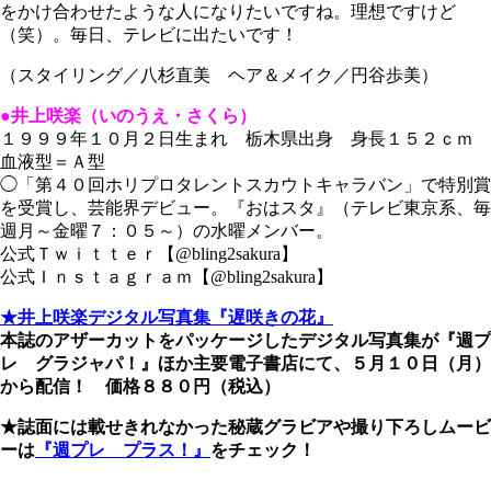
をかけ合わせたような人になりたいですね。理想ですけど
（笑）。毎日、テレビに出たいです！
（スタイリング／八杉直美 ヘア＆メイク／円谷歩美）
●井上咲楽（いのうえ・さくら）
１９９９年１０月２日生まれ 栃木県出身 身長１５２ｃｍ
血液型＝Ａ型
◯「第４０回ホリプロタレントスカウトキャラバン」で特別賞
を受賞し、芸能界デビュー。『おはスタ』（テレビ東京系、毎
週月～金曜７：０５～）の水曜メンバー。
公式Ｔｗｉｔｔｅｒ【@bling2sakura】
公式Ｉｎｓｔａｇｒａｍ【@bling2sakura】
★井上咲楽デジタル写真集『遅咲きの花』
本誌のアザーカットをパッケージしたデジタル写真集が『週プ
レ グラジャパ！』ほか主要電子書店にて、５月１０日（月）
から配信！ 価格８８０円（税込）
★誌面には載せきれなかった秘蔵グラビアや撮り下ろしムービ
ーは
『週プレ プラス！』
をチェック！