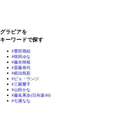
グラビアを
キーワードで探す
豊田萌絵
咲田ゆな
藤水咲桜
斎藤恭代
鍛治島彩
ピョ・ウンジ
三園響子
山田かな
藤嶌果歩(日向坂46)
七瀬なな