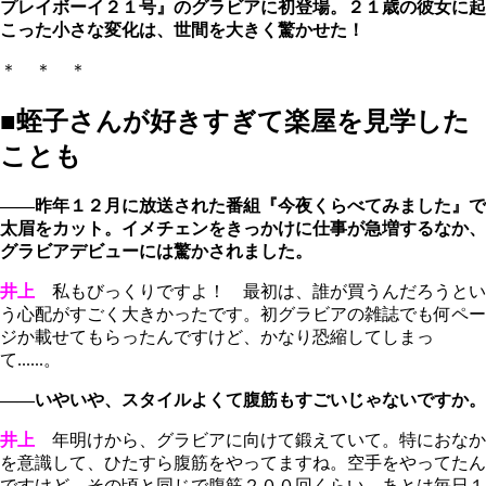
プレイボーイ２１号』のグラビアに初登場。２１歳の彼女に起
こった小さな変化は、世間を大きく驚かせた！
＊ ＊ ＊
■蛭子さんが好きすぎて楽屋を見学した
ことも
――昨年１２月に放送された番組『今夜くらべてみました』で
太眉をカット。イメチェンをきっかけに仕事が急増するなか、
グラビアデビューには驚かされました。
井上
私もびっくりですよ！ 最初は、誰が買うんだろうとい
う心配がすごく大きかったです。初グラビアの雑誌でも何ペー
ジか載せてもらったんですけど、かなり恐縮してしまっ
て......。
――いやいや、スタイルよくて腹筋もすごいじゃないですか。
井上
年明けから、グラビアに向けて鍛えていて。特におなか
を意識して、ひたすら腹筋をやってますね。空手をやってたん
ですけど、その頃と同じで腹筋２００回くらい。あとは毎日１