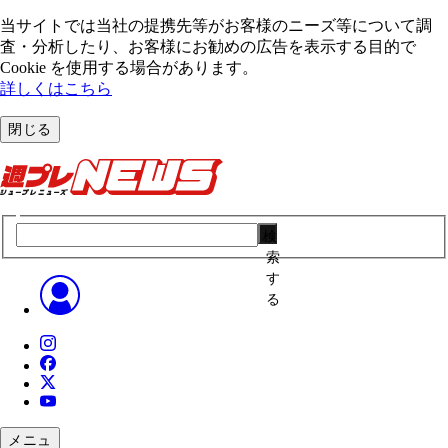
当サイトでは当社の提携先等がお客様のニーズ等について調
査・分析したり、お客様にお勧めの広告を表⽰する⽬的で
Cookie を使⽤する場合があります。
詳しくはこちら
閉じる
検
索
す
る
メニュ