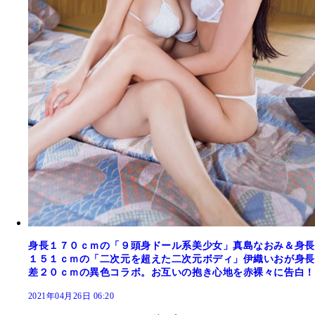
身長１７０ｃｍの「９頭身ドール系美少女」真島なおみ＆身長
１５１ｃｍの「二次元を超えた二次元ボディ」伊織いおが身長
差２０ｃｍの異色コラボ。お互いの抱き心地を赤裸々に告白！
2021年04月26日 06:20