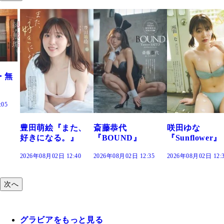
絵『また、
斎藤恭代
咲田ゆな
藤水咲
なる。』
『BOUND』
『Sunflower』
だまり
02日 12:40
2026年08月02日 12:35
2026年08月02日 12:30
2026年08月0
次へ
グラビアをもっと見る