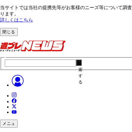
当サイトでは当社の提携先等がお客様のニーズ等について調査・
ります。
詳しくはこちら
閉じる
検
索
す
る
メニュ