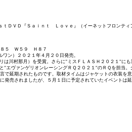
ｓｔＤＶＤ『Ｓａｉｎｔ Ｌｏｖｅ』（イーネットフロンティ
８５ Ｗ５９ Ｈ８７
ルワン）２０２１年４月２０日発売。
プリは川村那月）を受賞。さらに"ミスＦＬＡＳＨ２０２１"に
"と"エヴァンゲリオンレーシングＲＱ２０２１"のＲＱを担当
言で延期されたものです。取材タイムはジャケットの衣装を意
に発売されましたが、５月１日に予定されていたイベントは延