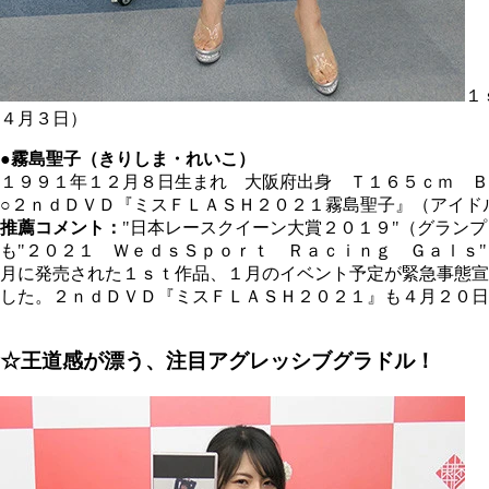
１
４月３日）
●霧島聖子（きりしま・れいこ）
１９９１年１２月８日生まれ 大阪府出身 Ｔ１６５ｃｍ Ｂ
○２ｎｄＤＶＤ『ミスＦＬＡＳＨ２０２１霧島聖子』（アイド
推薦コメント：
"日本レースクイーン大賞２０１９"（グラン
も"２０２１ ＷｅｄｓＳｐｏｒｔ Ｒａｃｉｎｇ Ｇａｌｓ
月に発売された１ｓｔ作品、１月のイベント予定が緊急事態宣
した。２ｎｄＤＶＤ『ミスＦＬＡＳＨ２０２１』も４月２０日
☆王道感が漂う、注目アグレッシブグラドル！