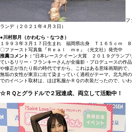
フ
ランデ（２０２１年４月３日）
●川村那月（かわむら・なつき）
１９９３年３月１７日生まれ 福岡県出身 Ｔ１６５ｃｍ Ｂ
〇ファースト写真集『Ｒｅａｌ ｍｅ』（光文社）発売中
推薦コメント：
"日本レースクイーン大賞 ２０１９グランプ
ているリリー・フランキーさんが全撮影・プロデュースの作品
や修正が当たり前の時代ですから、これはある意味画期的で、
無垢の女性が東京に出て染まっていく過程がテーマ。北九州の
でのイベント取材は、ほぼ私服かＲＱの衣装だったので、いわ
☆ＲＱとグラドルで２冠達成、両立して活動中！