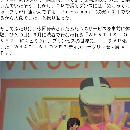
しんでいたそう。しかし、ＣＭで踊るダンスには「めちゃくち
ゃ（フリが）速いんですよ、『ａｈａｍｏ』（の形）を手でや
るから大変でした」と振り返った。
そしてふたりは、今回発表されたふたつのサービスを事前に体
験。ひとつ目は６月に渋谷で行なわれる「ＷＨＡＴ ＩＳ ＬＯ
ＶＥ？ ～輝くヒミツは、プリンセスの世界に。～」をＶＲ化
した「ＷＨＡＴ ＩＳ ＬＯＶＥ？ ディズニープリンセス展 Ｖ
Ｒ」。