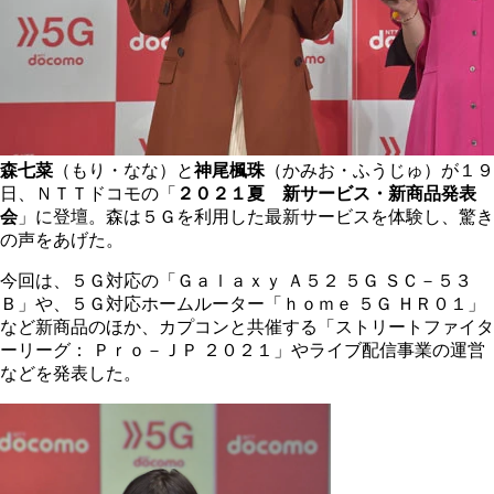
森七菜
（もり・なな）と
神尾楓珠
（かみお・ふうじゅ）が１９
日、ＮＴＴドコモの「
２０２１夏 新サービス・新商品発表
会
」に登壇。森は５Ｇを利用した最新サービスを体験し、驚き
の声をあげた。
今回は、５Ｇ対応の「Ｇａｌａｘｙ Ａ５２ ５Ｇ ＳＣ－５３
Ｂ」や、５Ｇ対応ホームルーター「ｈｏｍｅ ５Ｇ ＨＲ０１」
など新商品のほか、カプコンと共催する「ストリートファイタ
ーリーグ： Ｐｒｏ－ＪＰ ２０２１」やライブ配信事業の運営
などを発表した。