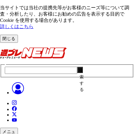
当サイトでは当社の提携先等がお客様のニーズ等について調
査・分析したり、お客様にお勧めの広告を表⽰する⽬的で
Cookie を使⽤する場合があります。
詳しくはこちら
閉じる
検
索
す
る
メニュ