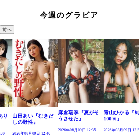
今週のグラビア
前へ
溝端 
つの、
で。』
2026年08
麻倉瑞季『夏がそ
青山ひかる『純度
あい『むきだ
うさせた』
100％』
野性』
2026年08月09日 12:35
2026年08月09日 12:30
8月09日 12:40