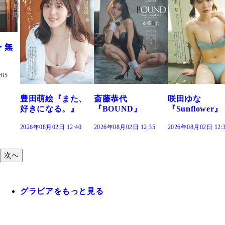
た、
斎藤恭代
咲田ゆな
藤水咲桜『花
』
『BOUND』
『Sunflower』
だまり』
:40
2026年08月02日 12:35
2026年08月02日 12:30
2026年08月02日 12:
次へ
グラビアをもっと見る