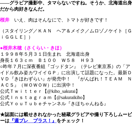
――グラビア撮影中、タマらないですね。そうか、北海道出身
だから肉好きなんだ。
桜井
いえ、肉はそんなにで、トマトが好きです！
（スタイリング／ＫＡＮ ヘア＆メイク／ムロゾノケイト［Ｇ
ｉＧＧＬＥ］）
●桜井木穂（さくらい・きほ）
１９９８年５月３１日生まれ 北海道出身
身長１６３ｃｍ Ｂ１００ Ｗ５８ Ｈ９３
○昨年７月に深夜番組『ゴッドタン』（テレビ東京系）の「ア
イドル飲み姿カワイイＧＰ」に出演して話題になった。最新Ｄ
ＶＤ『きほわずらい』が発売中！ 『がんばれ！ＴＥＡＭ Ｎ
ＡＣＳ』（ＷＯＷＯＷ）に出演中！
公式Ｔｗｉｔｔｅｒ【@kiho_sakurai】
公式Ｉｎｓｔａｇｒａｍ【@sakuraikiho】
公式ＹｏｕＴｕｂｅチャンネル『きほちゃんねる』
★誌面には載せきれなかった秘蔵グラビアや撮り下ろしムービ
ーは
『週プレ プラス！』
をチェック！