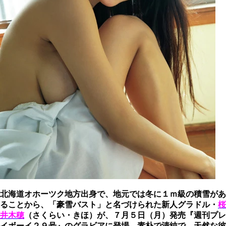
北海道オホーツク地方出身で、地元では冬に１ｍ級の積雪があ
ることから、「豪雪バスト」と名づけられた新人グラドル・
桜
井木穂
（さくらい・きほ）が、７月５日（月）発売『週刊プレ
イボーイ２９号』のグラビアに登場。素朴で清純で、天然な彼