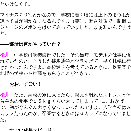
といけなくて。
マイナス２０℃とかなので、学校に着く頃には上下のまつ毛が
凍って目が開かなくなるんですよ（笑）。寒さ対策で、制服に
ジャージのズボンをはいて通っていました。まぁ寒いんですけ
ど。
――部活は何かやっていた？
桜井
中学校は吹奏楽部でした。その当時、モデルの仕事に憧
れていたのと、そうした徒歩通学がツラすぎて、早く札幌に行
きたかったんですよ。高校進学を考えているときに、吹奏楽で
札幌の学校から推薦をもらうことができて。
――おお、すごい！
桜井
ただ、高校の寮に入ったら、親元を離れたストレスと体
育会系の食事で１５ｋｇくらい太ってしまって......。おかげ
で、胸がぐんぐん大きくなっていったんですよ。入学当初はＡ
カップだったのが、卒業するときにはＧカップになっていまし
た。
――すごい成長スピード！