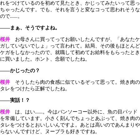
れをつけているのを初めて見たとき、かじってみたいって思っ
ちゃったんです。でも、それを言うと変なコって思われそうな
ので......。
――まぁ、そうですよね。
桜井
お母さんに買ってってお願いしたんですが、「あなたケ
ガしていないでしょ」って言われて。結局、その後もほとんど
ケガをしなかったので、就職して初めてお給料をもらったとき
に買いました。ホント、念願でしたね。
――かじったの？
桜井
そうしたら肉の食感に似ているぞって思って。焼き肉の
タレをつけたら正解でしたね。
――実話！？
桜井
は、はい......。今はバンソーコー以外に、魚の目パッド
を常備しています。小さく刻んでちょっとあぶって、焼き肉の
タレをつけるとおいしいんですよ。あとは高いのであんまりや
らないんですけど、ヌーブラも好きですね。