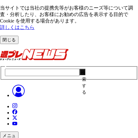
当サイトでは当社の提携先等がお客様のニーズ等について調
査・分析したり、お客様にお勧めの広告を表⽰する⽬的で
Cookie を使⽤する場合があります。
詳しくはこちら
閉じる
検
索
す
る
メニュ