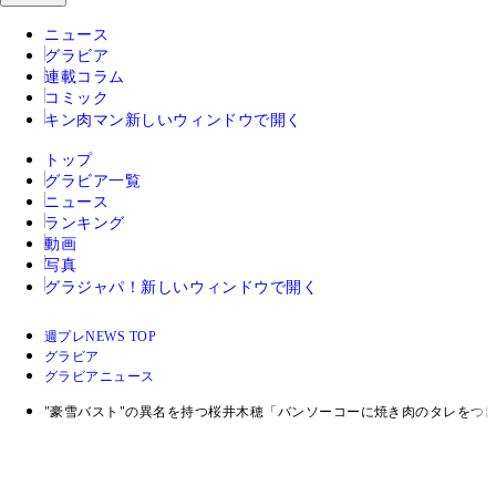
ニュース
グラビア
連載コラム
コミック
キン肉マン
新しいウィンドウで開く
トップ
グラビア一覧
ニュース
ランキング
動画
写真
グラジャパ！
新しいウィンドウで開く
週プレNEWS TOP
グラビア
グラビアニュース
"豪雪バスト"の異名を持つ桜井木穂「バンソーコーに焼き肉のタレをつ