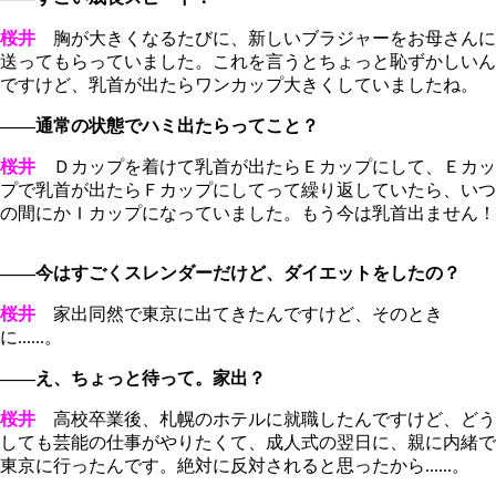
桜井
胸が大きくなるたびに、新しいブラジャーをお母さんに
送ってもらっていました。これを言うとちょっと恥ずかしいん
ですけど、乳首が出たらワンカップ大きくしていましたね。
――通常の状態でハミ出たらってこと？
桜井
Ｄカップを着けて乳首が出たらＥカップにして、Ｅカッ
プで乳首が出たらＦカップにしてって繰り返していたら、いつ
の間にかＩカップになっていました。もう今は乳首出ません！
――今はすごくスレンダーだけど、ダイエットをしたの？
桜井
家出同然で東京に出てきたんですけど、そのとき
に......。
――え、ちょっと待って。家出？
桜井
高校卒業後、札幌のホテルに就職したんですけど、どう
しても芸能の仕事がやりたくて、成人式の翌日に、親に内緒で
東京に行ったんです。絶対に反対されると思ったから......。