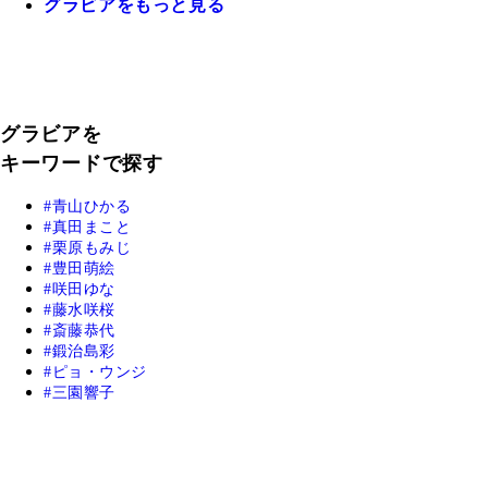
グラビアをもっと見る
グラビアを
キーワードで探す
青山ひかる
真田まこと
栗原もみじ
豊田萌絵
咲田ゆな
藤水咲桜
斎藤恭代
鍛治島彩
ピョ・ウンジ
三園響子