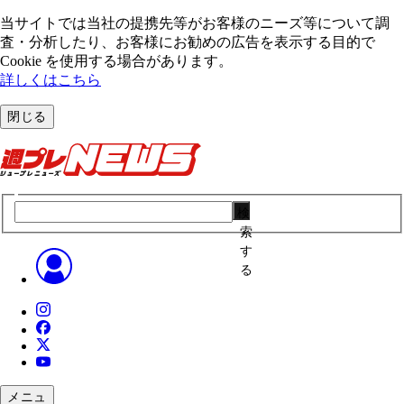
当サイトでは当社の提携先等がお客様のニーズ等について調
査・分析したり、お客様にお勧めの広告を表⽰する⽬的で
Cookie を使⽤する場合があります。
詳しくはこちら
閉じる
検
索
す
る
メニュ