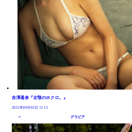
吉澤遥奈『左顎のホクロ。』
2021年09月02日 12:15
グラビア