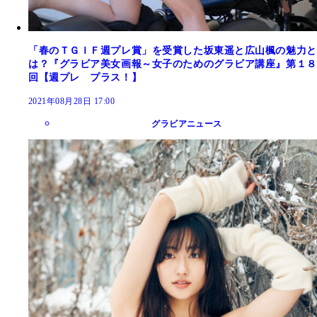
「春のＴＧＩＦ週プレ賞」を受賞した坂東遥と広山楓の魅力と
は？『グラビア美女画報～女子のためのグラビア講座』第１８
回【週プレ プラス！】
2021年08月28日 17:00
グラビアニュース