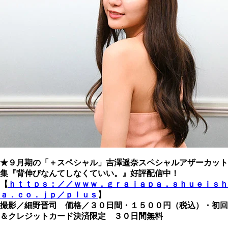
★９月期の「＋スペシャル」吉澤遥奈スペシャルアザーカット
集『背伸びなんてしなくていい。』好評配信中！
【
ｈｔｔｐｓ：／／ｗｗｗ．ｇｒａｊａｐａ．ｓｈｕｅｉｓｈ
ａ．ｃｏ．ｊｐ／ｐｌｕｓ
】
撮影／細野晋司 価格／３０日間・１５００円（税込）・初回
＆クレジットカード決済限定 ３０日間無料