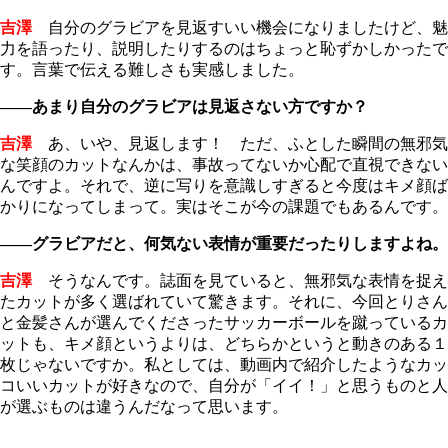
吉澤
自分のグラビアを見返すいい機会になりましたけど、魅
力を語ったり、説明したりするのはちょっと恥ずかしかったで
す。言葉で伝える難しさも実感しました。
――あまり自分のグラビアは見返さない方ですか？
吉澤
あ、いや、見返します！ ただ、ふとした瞬間の無邪気
な笑顔のカットなんかは、事故ってないか心配で直視できない
んですよ。それで、逆に写りを意識しすぎると今度はキメ顔ば
かりになってしまって。実はそこが今の課題でもあるんです。
――グラビアだと、何気ない表情が重要だったりしますよね。
吉澤
そうなんです。誌面を見ていると、無邪気な表情を捉え
たカットが多く選ばれていて驚きます。それに、今回とりさん
と金髪さんが選んでくださったサッカーボールを蹴っているカ
ットも、キメ顔というよりは、どちらかというと動きのある１
枚じゃないですか。私としては、動画内で紹介したようなカッ
コいいカットが好きなので、自分が「イイ！」と思うものと人
が選ぶものは違うんだなって思います。