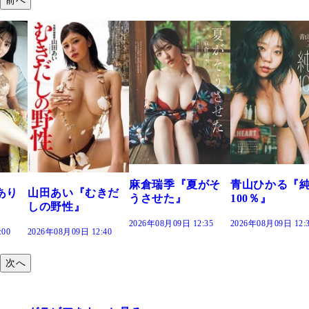
前へ
麻倉瑞季『夏がそ
青山ひかる『
あり
山田あい『むきだ
うさせた』
100％』
しの野性』
2026年08月09日 12:35
2026年08月09日 12:
:00
2026年08月09日 12:40
次へ