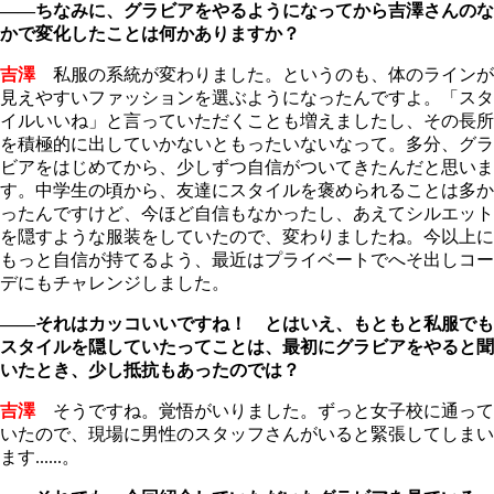
――ちなみに、グラビアをやるようになってから吉澤さんのな
かで変化したことは何かありますか？
吉澤
私服の系統が変わりました。というのも、体のラインが
見えやすいファッションを選ぶようになったんですよ。「スタ
イルいいね」と言っていただくことも増えましたし、その長所
を積極的に出していかないともったいないなって。多分、グラ
ビアをはじめてから、少しずつ自信がついてきたんだと思いま
す。中学生の頃から、友達にスタイルを褒められることは多か
ったんですけど、今ほど自信もなかったし、あえてシルエット
を隠すような服装をしていたので、変わりましたね。今以上に
もっと自信が持てるよう、最近はプライベートでへそ出しコー
デにもチャレンジしました。
――それはカッコいいですね！ とはいえ、もともと私服でも
スタイルを隠していたってことは、最初にグラビアをやると聞
いたとき、少し抵抗もあったのでは？
吉澤
そうですね。覚悟がいりました。ずっと女子校に通って
いたので、現場に男性のスタッフさんがいると緊張してしまい
ます......。