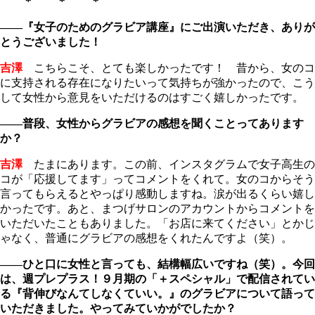
＊ ＊ ＊
――『女子のためのグラビア講座』にご出演いただき、ありが
とうございました！
吉澤
こちらこそ、とても楽しかったです！ 昔から、女のコ
に支持される存在になりたいって気持ちが強かったので、こう
して女性から意見をいただけるのはすごく嬉しかったです。
――普段、女性からグラビアの感想を聞くことってあります
か？
吉澤
たまにあります。この前、インスタグラムで女子高生の
コが「応援してます」ってコメントをくれて。女のコからそう
言ってもらえるとやっぱり感動しますね。涙が出るくらい嬉し
かったです。あと、まつげサロンのアカウントからコメントを
いただいたこともありました。「お店に来てください」とかじ
ゃなく、普通にグラビアの感想をくれたんですよ（笑）。
――ひと口に女性と言っても、結構幅広いですね（笑）。今回
は、週プレプラス！９月期の「＋スペシャル」で配信されてい
る『背伸びなんてしなくていい。』のグラビアについて語って
いただきました。やってみていかがでしたか？