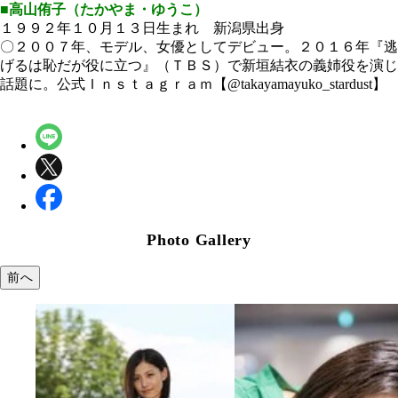
■高山侑子（たかやま・ゆうこ）
１９９２年１０月１３日生まれ 新潟県出身
〇２００７年、モデル、女優としてデビュー。２０１６年『逃
げるは恥だが役に立つ』（ＴＢＳ）で新垣結衣の義姉役を演じ
話題に。公式Ｉｎｓｔａｇｒａｍ【@takayamayuko_stardust】
Photo Gallery
前へ