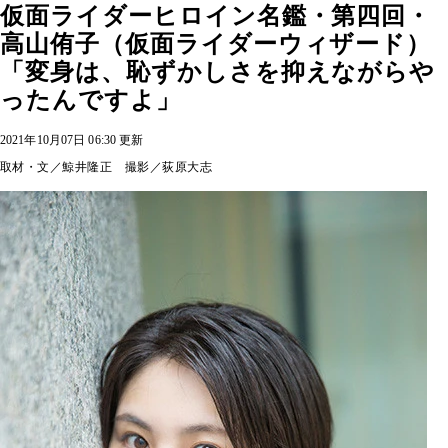
仮面ライダーヒロイン名鑑・第四回・
高山侑子（仮面ライダーウィザード）
「変身は、恥ずかしさを抑えながらや
ったんですよ」
2021年10月07日 06:30 更新
取材・文／鯨井隆正 撮影／荻原大志