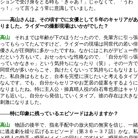
ションで受け身をとる時も「きゃあ！」じゃなくて、「うわ
っ！」って言うよう常に意識していました。
――高山さんは、その頃すでに女優として５年のキャリアがあ
りました。ライダーの撮影現場はいかがでした？
高山
それまでは年齢が下のほうだったので、先輩方に引っ張
ってもらってたんですけど、ライダーの現場は同世代の若い俳
優さんが圧倒的に多かったですね。なかにはこれがデビュー作
だという方もいて。おせっかいな性格なので、「自分が引っ張
っていかなきゃ」という気持ちになったり（笑）。その一方で
同世代が多いからこそ、負けたくないって気持ちにもなりまし
た。私自身はもともと、台本を完璧に演じたいと考えるタイプ
なんです。でも、自分からセリフやお芝居の提案をするように
なりましたね。特に主人公・操真晴人役の白石隼也君はキャリ
アも近いし、自分から発信していくタイプ。彼の存在は大きな
刺激になりました。
――特に印象に残っているエピソードはありますか？
高山
物語の後半で、指名手配中の放火犯の無実を信じ、一緒
に逃走劇を繰り広げるエピソード（第３６～３７話）かな。私
と晴人の助手・瞬平がメインの回なんですけど、瞬平役の戸塚