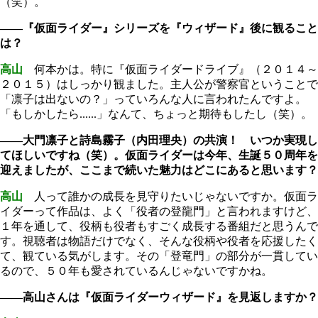
（笑）。
――『仮面ライダー』シリーズを『ウィザード』後に観ること
は？
高山
何本かは。特に『仮面ライダードライブ』（２０１４～
２０１５）はしっかり観ました。主人公が警察官ということで
「凛子は出ないの？」っていろんな人に言われたんですよ。
「もしかしたら......」なんて、ちょっと期待もしたし（笑）。
――大門凛子と詩島霧子（内田理央）の共演！ いつか実現し
てほしいですね（笑）。仮面ライダーは今年、生誕５０周年を
迎えましたが、ここまで続いた魅力はどこにあると思います？
高山
人って誰かの成長を見守りたいじゃないですか。仮面ラ
イダーって作品は、よく「役者の登龍門」と言われますけど、
１年を通して、役柄も役者もすごく成長する番組だと思うんで
す。視聴者は物語だけでなく、そんな役柄や役者を応援したく
て、観ている気がします。その「登竜門」の部分が一貫してい
るので、５０年も愛されているんじゃないですかね。
――高山さんは『仮面ライダーウィザード』を見返しますか？