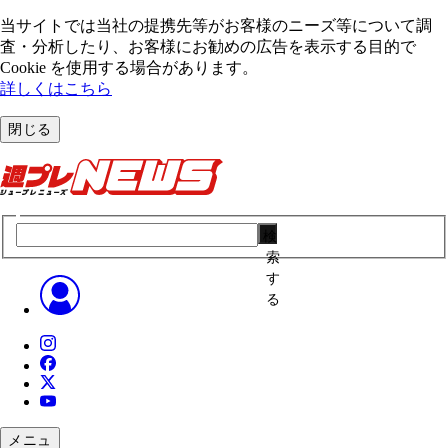
当サイトでは当社の提携先等がお客様のニーズ等について調
査・分析したり、お客様にお勧めの広告を表⽰する⽬的で
Cookie を使⽤する場合があります。
詳しくはこちら
閉じる
検
索
す
る
メニュ