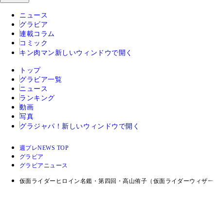
ニュース
グラビア
連載コラム
コミック
キン肉マン
新しいウィンドウで開く
トップ
グラビア一覧
ニュース
ランキング
動画
写真
グラジャパ！
新しいウィンドウで開く
週プレNEWS TOP
グラビア
グラビアニュース
仮面ライダーヒロイン名鑑・第四回・高山侑子（仮面ライダーウィザー