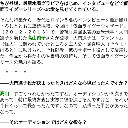
ちが登場。最新水着グラビアをはじめ、インタビューなどで仮
面ライダーシリーズへの愛を見せてくれている。
そんな特集から、歴代ヒロイン５名のインタビューを最新撮り
下ろしとともに連続掲載。今回は『仮面ライダーウィザード』
（２０１２～２０１３）で、警視庁鳥居坂署の新米刑事・大門
凛子を演じた
高山侑子
さんが登場。大門凛子は、ファントム
（怪人）に襲われていたところを主人公・操真晴人（そうま・
はると）に助けられ、それ以降、彼のサポート役として活躍し
た。作品から得たものや当時の気持ち、そして仮面ライダーシ
リーズの魅力を語る。
＊ ＊ ＊
――大門凛子役が決まったときはどんな心境だったんですか？
高山
すごくうれしかったですね。オーディションが３次まで
あって、特に最終審査は実際に役を演じるんですけど、それが
半日くらいで長かったんです。なので、頑張った甲斐があった
なって。
――そのオーディションではどんな役を？