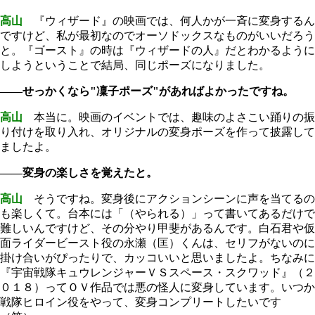
高山
『ウィザード』の映画では、何人かが一斉に変身するん
ですけど、私が最初なのでオーソドックスなものがいいだろう
と。『ゴースト』の時は『ウィザードの人』だとわかるように
しようということで結局、同じポーズになりました。
――せっかくなら"凜子ポーズ"があればよかったですね。
高山
本当に。映画のイベントでは、趣味のよさこい踊りの振
り付けを取り入れ、オリジナルの変身ポーズを作って披露して
ましたよ。
――変身の楽しさを覚えたと。
高山
そうですね。変身後にアクションシーンに声を当てるの
も楽しくて。台本には「（やられる）」って書いてあるだけで
難しいんですけど、その分やり甲斐があるんです。白石君や仮
面ライダービースト役の永瀬（匡）くんは、セリフがないのに
掛け合いがぴったりで、カッコいいと思いましたよ。ちなみに
『宇宙戦隊キュウレンジャーＶＳスペース・スクワッド』（２
０１８）ってＯＶ作品では悪の怪人に変身しています。いつか
戦隊ヒロイン役をやって、変身コンプリートしたいです