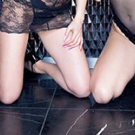
真集『ＧＡＬ ｐａｒｔｙ！！』（撮影／武田敏将）より 価