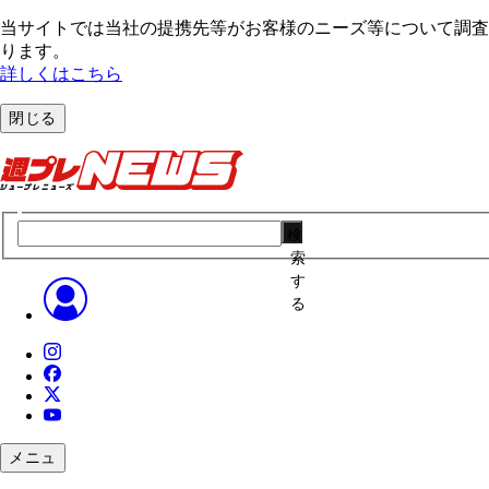
当サイトでは当社の提携先等がお客様のニーズ等について調査・
ります。
詳しくはこちら
閉じる
検
索
す
る
メニュ