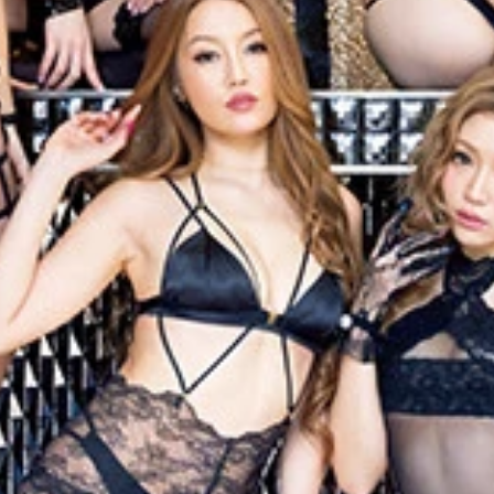
真集『はる、さむ、ぎゃる』（撮影／栗山秀作）より 価格／