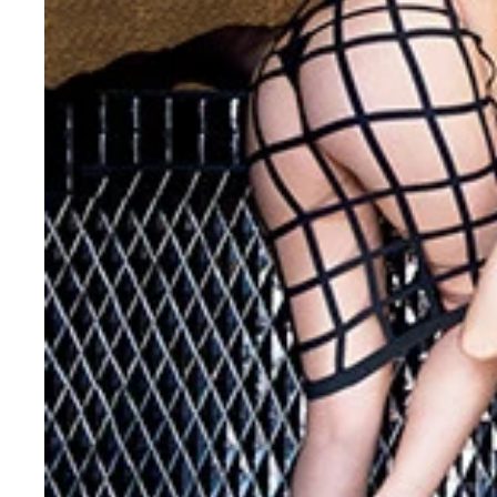
ＣＹＢＥＲＪＡＰＡＮ ＤＡＮＣＥＲＳデジタル写