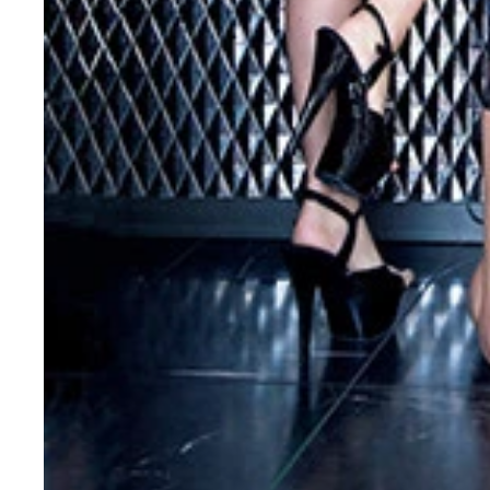
ＣＹＢＥＲＪＡＰＡＮ ＤＡＮＣＥＲＳデジタル写