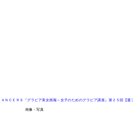
ＤＡＮＣＥＲＳ『グラビア美女画報～女子のためのグラビア講座』第２５回【週
画像・写真