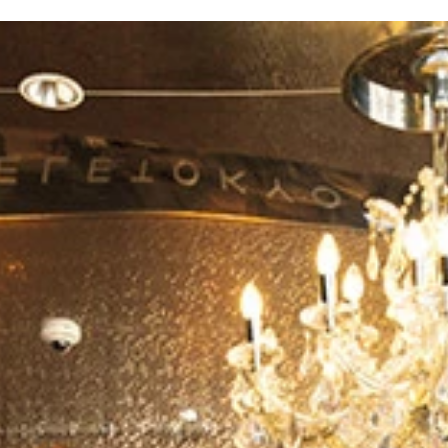
真集『ＧＡＬ ｐａｒｔｙ！！』（撮影／武田敏将）より 価
真集『はる、さむ、ぎゃる』（撮影／栗山秀作）より 価格／