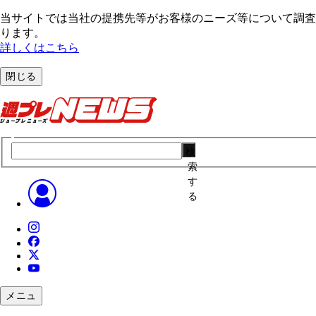
当サイトでは当社の提携先等がお客様のニーズ等について調査・
ります。
詳しくはこちら
閉じる
検
索
す
る
メニュ