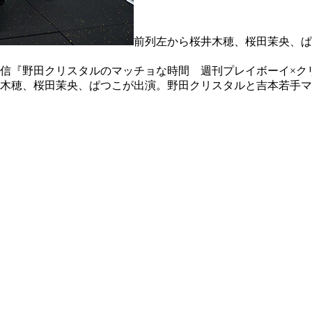
前列左から桜井木穂、桜田茉央、ぱ
信『野田クリスタルのマッチョな時間 週刊プレイボーイ×ク
木穂、桜田茉央、ぱつこが出演。野田クリスタルと吉本若手マ