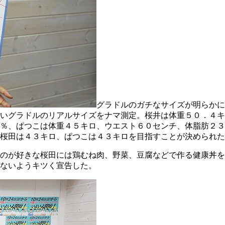
グラドルのガチなサイズが明らかに
いグラドルのリアルサイズをナマ測定。桜井は体重５０．４キ
％、ぱつこは体重４５キロ、ウエスト６０センチ、体脂肪２３
桜田は４３キロ、ぱつこは４３キロを目指すことが決められた
のが好きな桜田には鶏むね肉、野菜、豆腐などで作る健康丼を
ないようキツく宣告した。