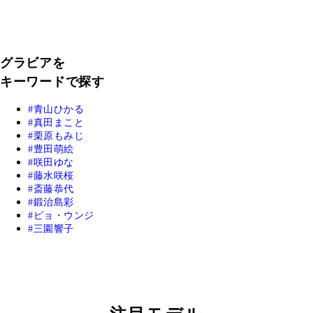
グラビアを
キーワードで探す
青山ひかる
真田まこと
栗原もみじ
豊田萌絵
咲田ゆな
藤水咲桜
斎藤恭代
鍛治島彩
ピョ・ウンジ
三園響子