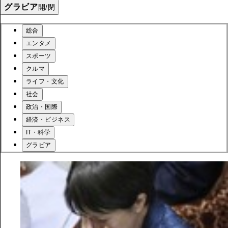
グラビア
開/閉
総合
エンタメ
スポーツ
クルマ
ライフ・文化
社会
政治・国際
経済・ビジネス
IT・科学
グラビア