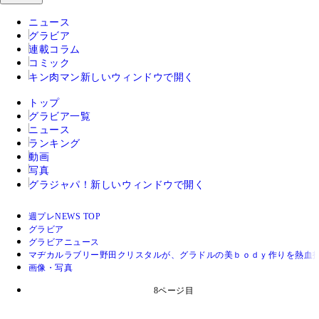
ニュース
グラビア
連載コラム
コミック
キン肉マン
新しいウィンドウで開く
トップ
グラビア一覧
ニュース
ランキング
動画
写真
グラジャパ！
新しいウィンドウで開く
週プレNEWS TOP
グラビア
グラビアニュース
マヂカルラブリー野田クリスタルが、グラドルの美ｂｏｄｙ作りを熱血
画像・写真
8ページ目