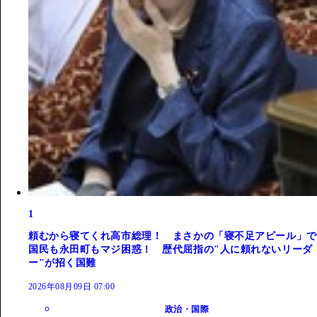
1
頼むから寝てくれ高市総理！ まさかの「寝不足アピール」で
国民も永田町もマジ困惑！ 歴代屈指の"人に頼れないリーダ
ー"が招く国難
2026年08月09日 07:00
政治・国際