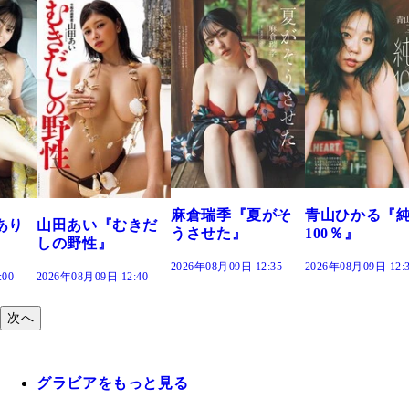
溝端 葵『もう
つの、あおい
で。』
2026年08月09日 12:
麻倉瑞季『夏がそ
青山ひかる『純度
きだ
うさせた』
100％』
2026年08月09日 12:35
2026年08月09日 12:30
:40
次へ
グラビアをもっと見る