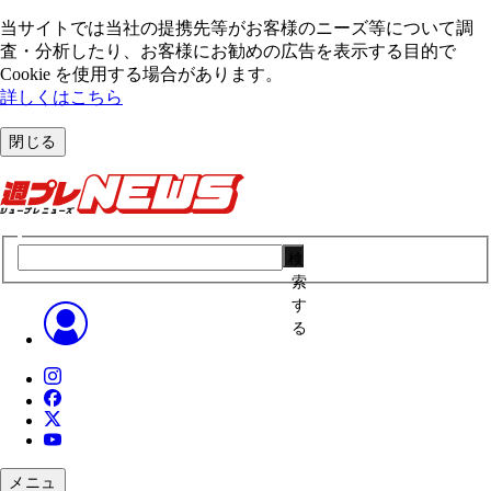
当サイトでは当社の提携先等がお客様のニーズ等について調
査・分析したり、お客様にお勧めの広告を表⽰する⽬的で
Cookie を使⽤する場合があります。
詳しくはこちら
閉じる
検
索
す
る
メニュ