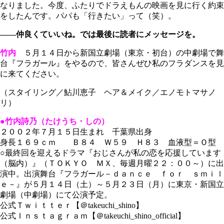
なりました。今度、ふたりでドラえもんの映画を見に行く約束
をしたんです。パパも「行きたい」って（笑）。
――仲良くていいね。では最後に読者にメッセージを。
竹内
５月１４日から新国立劇場（東京・初台）の中劇場で舞
台『フラガール』をやるので、皆さんぜひ私のフラダンスを見
に来てください。
（スタイリング／鮎川恵子 ヘア＆メイク／エノモトマサノ
リ）
●竹内詩乃（たけうち・しの）
２００２年７月１５日生まれ 千葉県出身
身長１６９ｃｍ Ｂ８４ Ｗ５９ Ｈ８３ 血液型＝Ｏ型
○最終回を迎えるドラマ『おじさんが私の恋を応援しています
（脳内）』（ＴＯＫＹＯ ＭＸ、毎週月曜２２：００～）に出
演中。出演舞台『フラガール－ｄａｎｃｅ ｆｏｒ ｓｍｉｌ
ｅ－』が５月１４日（土）～５月２３日（月）に東京・新国立
劇場（中劇場）にて公演予定。
公式Ｔｗｉｔｔｅｒ【＠takeuchi_shino】
公式Ｉｎｓｔａｇｒａｍ【＠takeuchi_shino_official】