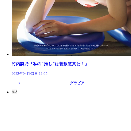
竹内詩乃『私の"推し"は菅原道真公！』
2022年04月03日 12:05
グラビア