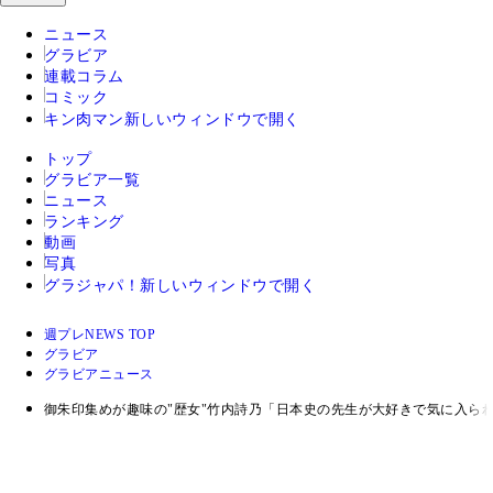
ニュース
グラビア
連載コラム
コミック
キン肉マン
新しいウィンドウで開く
トップ
グラビア一覧
ニュース
ランキング
動画
写真
グラジャパ！
新しいウィンドウで開く
週プレNEWS TOP
グラビア
グラビアニュース
御朱印集めが趣味の"歴女"竹内詩乃「日本史の先生が大好きで気に入ら