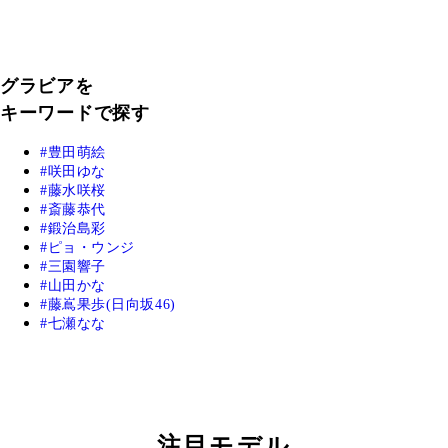
グラビアを
キーワードで探す
豊田萌絵
咲田ゆな
藤水咲桜
斎藤恭代
鍛治島彩
ピョ・ウンジ
三園響子
山田かな
藤嶌果歩(日向坂46)
七瀬なな
注目モデル