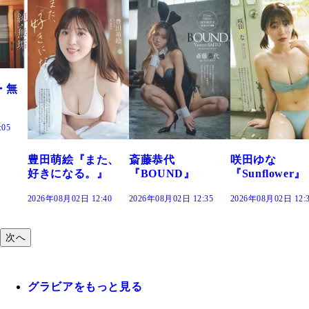
・無
:05
豊田萌絵『また、
斎藤恭代
咲田ゆな
好きになる。』
『BOUND』
『Sunflower』
2026年08月02日 12:40
2026年08月02日 12:35
2026年08月02日 12:
次へ
グラビアをもっと見る