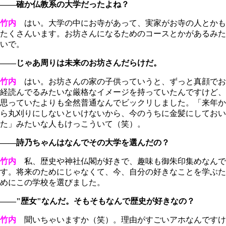
――確か仏教系の大学だったよね？
竹内
はい。大学の中にお寺があって、実家がお寺の人とかも
たくさんいます。お坊さんになるためのコースとかがあるみた
いで。
――じゃあ周りは未来のお坊さんだらけだ。
竹内
はい。お坊さんの家の子供っていうと、ずっと真顔でお
経読んでるみたいな厳格なイメージを持っていたんですけど、
思っていたよりも全然普通なんでビックリしました。「来年か
ら丸刈りにしないといけないから、今のうちに金髪にしておい
た」みたいな人もけっこういて（笑）。
――詩乃ちゃんはなんでその大学を選んだの？
竹内
私、歴史や神社仏閣が好きで、趣味も御朱印集めなんで
す。将来のためにじゃなくて、今、自分の好きなことを学ぶた
めにこの学校を選びました。
――"歴女"なんだ。そもそもなんで歴史が好きなの？
竹内
聞いちゃいますか（笑）。理由がすごいアホなんですけ