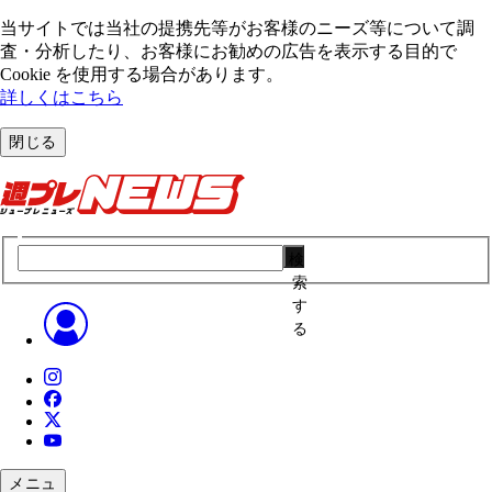
当サイトでは当社の提携先等がお客様のニーズ等について調
査・分析したり、お客様にお勧めの広告を表⽰する⽬的で
Cookie を使⽤する場合があります。
詳しくはこちら
閉じる
検
索
す
る
メニュ