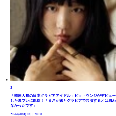
3
「韓国人初の日本グラビアアイドル」ピョ・ウンジがデビュー
した週プレに凱旋！「まさか妹とグラビアで共演するとは思わ
なかったです」
2026年08月03日 20:00