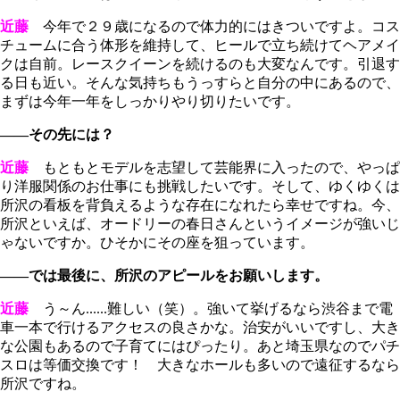
近藤
今年で２９歳になるので体力的にはきついですよ。コス
チュームに合う体形を維持して、ヒールで立ち続けてヘアメイ
クは自前。レースクイーンを続けるのも大変なんです。引退す
る日も近い。そんな気持ちもうっすらと自分の中にあるので、
まずは今年一年をしっかりやり切りたいです。
――その先には？
近藤
もともとモデルを志望して芸能界に入ったので、やっぱ
り洋服関係のお仕事にも挑戦したいです。そして、ゆくゆくは
所沢の看板を背負えるような存在になれたら幸せですね。今、
所沢といえば、オードリーの春日さんというイメージが強いじ
ゃないですか。ひそかにその座を狙っています。
――では最後に、所沢のアピールをお願いします。
近藤
う～ん......難しい（笑）。強いて挙げるなら渋谷まで電
車一本で行けるアクセスの良さかな。治安がいいですし、大き
な公園もあるので子育てにはぴったり。あと埼玉県なのでパチ
スロは等価交換です！ 大きなホールも多いので遠征するなら
所沢ですね。