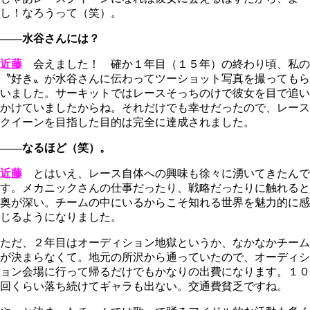
し！なろうって（笑）。
――水谷さんには？
近藤
会えました！ 確か１年目（１５年）の終わり頃、私の
〝好き〟が水谷さんに伝わってツーショット写真を撮ってもら
いました。サーキットではレースそっちのけで彼女を目で追い
かけていましたからね。それだけでも幸せだったので、レース
クイーンを目指した目的は完全に達成されました。
――なるほど（笑）。
近藤
とはいえ、レース自体への興味も徐々に湧いてきたんで
す。メカニックさんの仕事だったり、戦略だったりに触れると
奥が深い。チームの中にいるからこそ知れる世界を魅力的に感
じるようになりました。
ただ、２年目はオーディション地獄というか、なかなかチーム
が決まらなくて。地元の所沢から通っていたので、オーディシ
ョン会場に行って帰るだけでもかなりの出費になります。１０
回くらい落ち続けてギャラも出ない。交通費貧乏ですね。