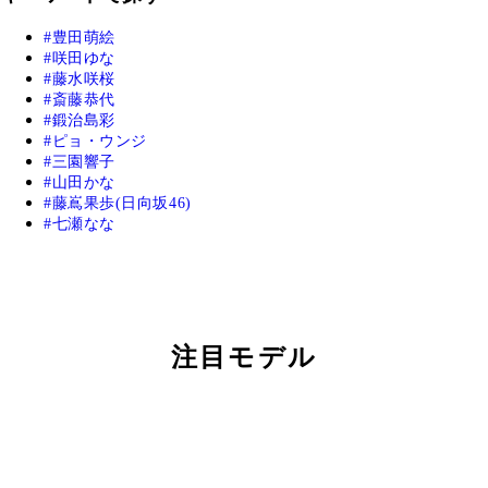
豊田萌絵
咲田ゆな
藤水咲桜
斎藤恭代
鍛治島彩
ピョ・ウンジ
三園響子
山田かな
藤嶌果歩(日向坂46)
七瀬なな
注目モデル