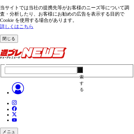
当サイトでは当社の提携先等がお客様のニーズ等について調
査・分析したり、お客様にお勧めの広告を表⽰する⽬的で
Cookie を使⽤する場合があります。
詳しくはこちら
閉じる
検
索
す
る
メニュ