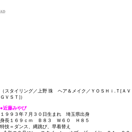
（スタイリング／上野 珠 ヘア＆メイク／ＹＯＳＨｉ.Ｔ[ＡＶ
ＧＶＳＴ]）
●近藤みやび
１９９３年７月３０日生まれ 埼玉県出身
身長１６９ｃｍ Ｂ８３ Ｗ６０ Ｈ８５
特技＝ダンス、縄跳び、早着替え