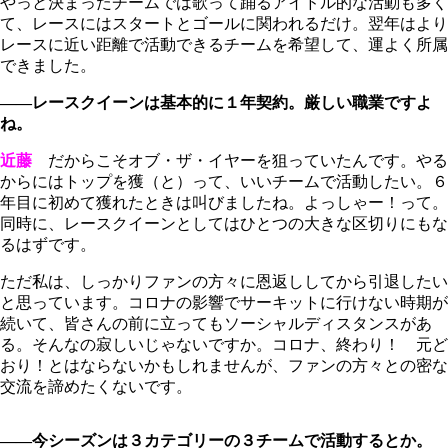
やっと決まったチームでは歌って踊るアイドル的な活動も多く
て、レースにはスタートとゴールに関われるだけ。翌年はより
レースに近い距離で活動できるチームを希望して、運よく所属
できました。
――レースクイーンは基本的に１年契約。厳しい職業ですよ
ね。
近藤
だからこそオブ・ザ・イヤーを狙っていたんです。やる
からにはトップを獲（と）って、いいチームで活動したい。６
年目に初めて獲れたときは叫びましたね。よっしゃー！って。
同時に、レースクイーンとしてはひとつの大きな区切りにもな
るはずです。
ただ私は、しっかりファンの方々に恩返ししてから引退したい
と思っています。コロナの影響でサーキットに行けない時期が
続いて、皆さんの前に立ってもソーシャルディスタンスがあ
る。そんなの寂しいじゃないですか。コロナ、終わり！ 元ど
おり！とはならないかもしれませんが、ファンの方々との密な
交流を諦めたくないです。
――今シーズンは３カテゴリーの３チームで活動するとか。