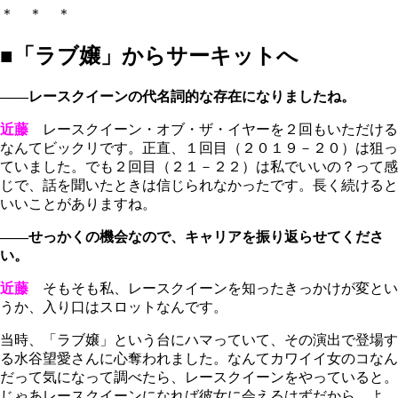
＊ ＊ ＊
■「ラブ嬢」からサーキットへ
――レースクイーンの代名詞的な存在になりましたね。
近藤
レースクイーン・オブ・ザ・イヤーを２回もいただける
なんてビックリです。正直、１回目（２０１９－２０）は狙っ
ていました。でも２回目（２１－２２）は私でいいの？って感
じで、話を聞いたときは信じられなかったです。長く続けると
いいことがありますね。
――せっかくの機会なので、キャリアを振り返らせてくださ
い。
近藤
そもそも私、レースクイーンを知ったきっかけが変とい
うか、入り口はスロットなんです。
当時、「ラブ嬢」という台にハマっていて、その演出で登場す
る水谷望愛さんに心奪われました。なんてカワイイ女のコなん
だって気になって調べたら、レースクイーンをやっていると。
じゃあレースクイーンになれば彼女に会えるはずだから、よ