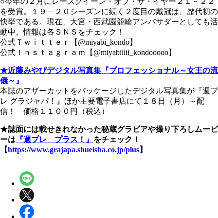
○今年の２月にレースクイーン・オブ・ザ・イヤー２１－２２
を受賞。１９－２０シーズンに続く２度目の戴冠は、歴代初の
快挙である。現在、大宮・西武園競輪アンバサダーとしても活
動中。情報は各ＳＮＳをチェック！
公式Ｔｗｉｔｔｅｒ【@miyabi_kondo】
公式Ｉｎｓｔａｇｒａｍ【@miyabiiiii_kondooooo】
★近藤みやびデジタル写真集『プロフェッショナル～女王の流
儀～』
本誌のアザーカットをパッケージしたデジタル写真集が『週プ
レ グラジャパ！』ほか主要電子書店にて１８日（月）～配
信！ 価格１１００円（税込）
★誌面には載せきれなかった秘蔵グラビアや撮り下ろしムービ
ーは
『週プレ プラス！』
をチェック！
【
https://www.grajapa.shueisha.co.jp/plus
】