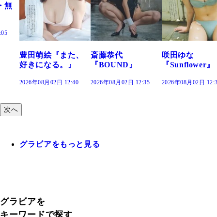
また、
斎藤恭代
咲田ゆな
藤水咲桜『
。』
『BOUND』
『Sunflower』
だまり』
12:40
2026年08月02日 12:35
2026年08月02日 12:30
2026年08月02日 1
次へ
グラビアをもっと見る
グラビアを
キーワードで探す