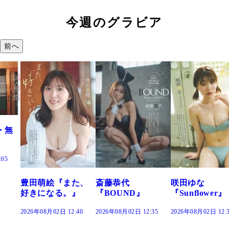
今週のグラビア
前へ
た、
斎藤恭代
咲田ゆな
藤水咲桜『花
』
『BOUND』
『Sunflower』
だまり』
:40
2026年08月02日 12:35
2026年08月02日 12:30
2026年08月02日 12: