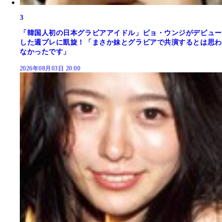
3
「韓国人初の日本グラビアアイドル」ピョ・ウンジがデビュー
した週プレに凱旋！「まさか妹とグラビアで共演するとは思わ
なかったです」
2026年08月03日 20:00