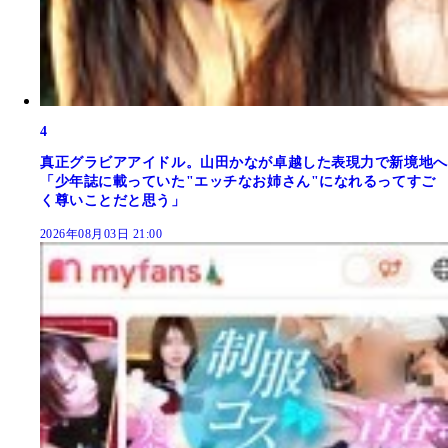
4
真正グラビアアイドル。山田かなが卓越した表現力で新境地へ
「少年誌に載っていた"エッチなお姉さん"になれるってすご
く尊いことだと思う」
2026年08月03日 21:00