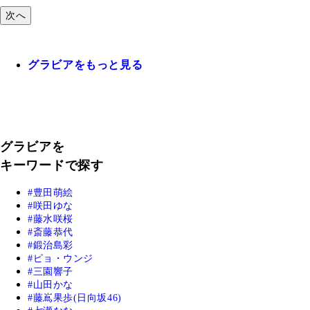
次へ
グラビアをもっと見る
グラビアを
キーワードで探す
豊田萌絵
咲田ゆな
藤水咲桜
斎藤恭代
鍛治島彩
ピョ・ウンジ
三園響子
山田かな
藤嶌果歩(日向坂46)