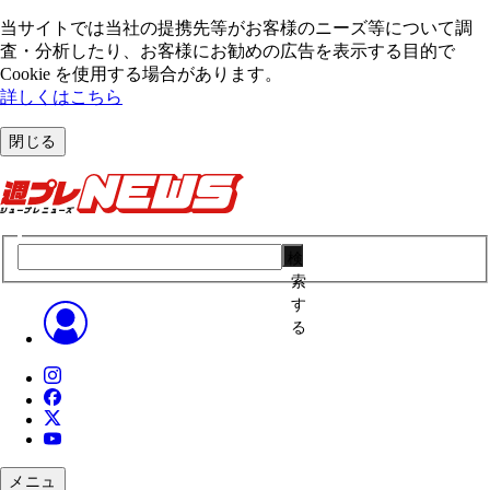
当サイトでは当社の提携先等がお客様のニーズ等について調
査・分析したり、お客様にお勧めの広告を表⽰する⽬的で
Cookie を使⽤する場合があります。
詳しくはこちら
閉じる
検
索
す
る
メニュ