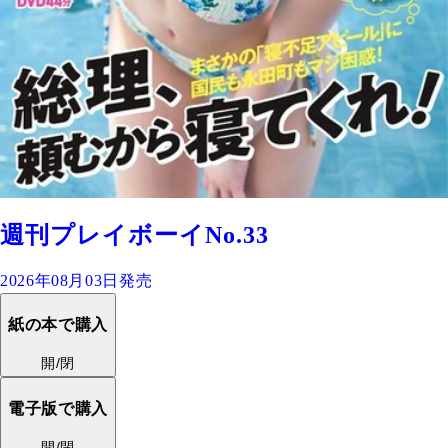
週刊プレイボーイNo.33
2026年08月03日発売
紙の本で購入
開/閉
電子版で購入
開/閉