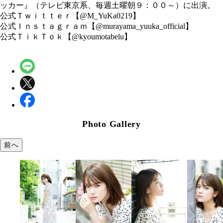
ッカー』（テレビ東京系、毎週土曜朝９：００～）に出演。
公式Ｔｗｉｔｔｅｒ【@M_YuKa0219】
公式Ｉｎｓｔａｇｒａｍ【@murayama_yuuka_official】
公式ＴｉｋＴｏｋ【@kyoumotabelu】
Photo Gallery
前へ