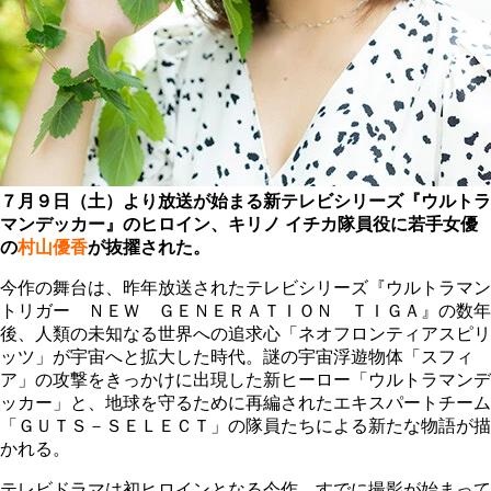
７月９日（土）より放送が始まる新テレビシリーズ『ウルトラ
マンデッカー』のヒロイン、キリノ イチカ隊員役に若手女優
の
村山優香
が抜擢された。
今作の舞台は、昨年放送されたテレビシリーズ『ウルトラマン
トリガー ＮＥＷ ＧＥＮＥＲＡＴＩＯＮ ＴＩＧＡ』の数年
後、人類の未知なる世界への追求心「ネオフロンティアスピリ
ッツ」が宇宙へと拡大した時代。謎の宇宙浮遊物体「スフィ
ア」の攻撃をきっかけに出現した新ヒーロー「ウルトラマンデ
ッカー」と、地球を守るために再編されたエキスパートチーム
「ＧＵＴＳ－ＳＥＬＥＣＴ」の隊員たちによる新たな物語が描
かれる。
テレビドラマは初ヒロインとなる今作。すでに撮影が始まって