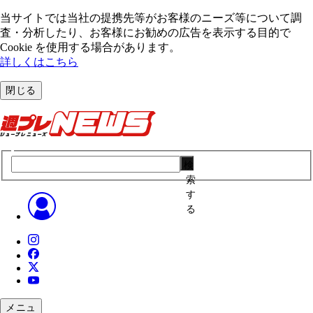
当サイトでは当社の提携先等がお客様のニーズ等について調
査・分析したり、お客様にお勧めの広告を表⽰する⽬的で
Cookie を使⽤する場合があります。
詳しくはこちら
閉じる
検
索
す
る
メニュ