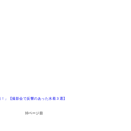
着！」【撮影会で反響のあった水着３選】
10ページ目