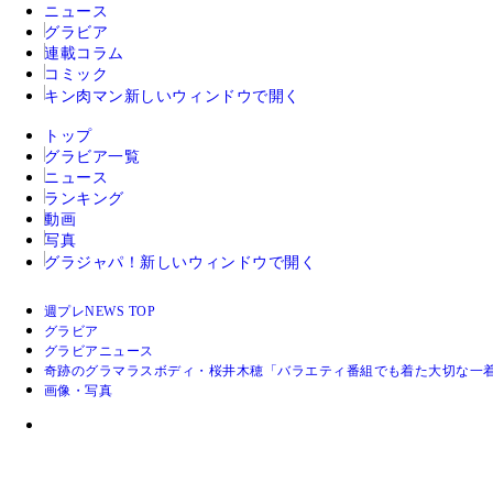
ニュース
グラビア
連載コラム
コミック
キン肉マン
新しいウィンドウで開く
トップ
グラビア一覧
ニュース
ランキング
動画
写真
グラジャパ！
新しいウィンドウで開く
週プレNEWS TOP
グラビア
グラビアニュース
奇跡のグラマラスボディ・桜井木穂「バラエティ番組でも着た大切な一
画像・写真