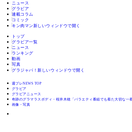
ニュース
グラビア
連載コラム
コミック
キン肉マン
新しいウィンドウで開く
トップ
グラビア一覧
ニュース
ランキング
動画
写真
グラジャパ！
新しいウィンドウで開く
週プレNEWS TOP
グラビア
グラビアニュース
奇跡のグラマラスボディ・桜井木穂「バラエティ番組でも着た大切な一
画像・写真