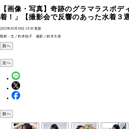
【画像・写真】奇跡のグラマラスボデ
着！」【撮影会で反響のあった水着３選】
2022年05月19日 19:30 更新
取材・文／釣本知子 撮影／鈴木大喜
前へ
次へ
前へ