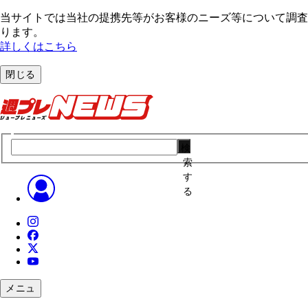
当サイトでは当社の提携先等がお客様のニーズ等について調査・
ります。
詳しくはこちら
閉じる
検
索
す
る
メニュ