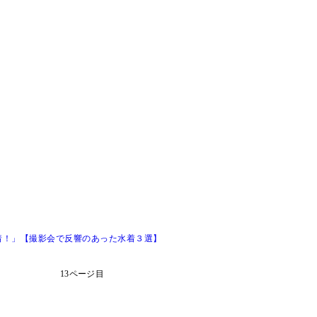
着！」【撮影会で反響のあった水着３選】
13ページ目