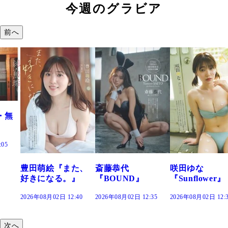
今週のグラビア
前へ
絵『また、
斎藤恭代
咲田ゆな
藤水咲
なる。』
『BOUND』
『Sunflower』
だまり
02日 12:40
2026年08月02日 12:35
2026年08月02日 12:30
2026年08月0
次へ