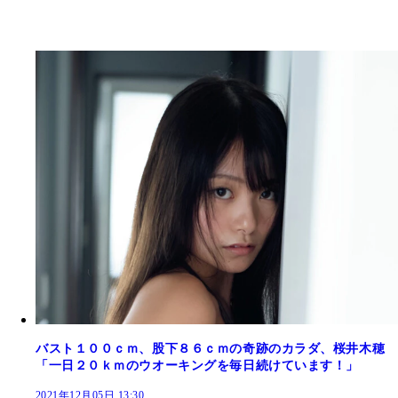
バスト１００ｃｍ、股下８６ｃｍの奇跡のカラダ、桜井木穂
「一日２０ｋｍのウオーキングを毎日続けています！」
2021年12月05日 13:30