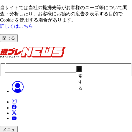
当サイトでは当社の提携先等がお客様のニーズ等について調
査・分析したり、お客様にお勧めの広告を表⽰する⽬的で
Cookie を使⽤する場合があります。
詳しくはこちら
閉じる
検
索
す
る
メニュ