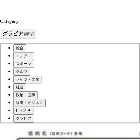
Category
グラビア
開/閉
総合
エンタメ
スポーツ
クルマ
ライフ・文化
社会
政治・国際
経済・ビジネス
IT・科学
グラビア