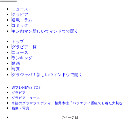
ニュース
グラビア
連載コラム
コミック
キン肉マン
新しいウィンドウで開く
トップ
グラビア一覧
ニュース
ランキング
動画
写真
グラジャパ！
新しいウィンドウで開く
週プレNEWS TOP
グラビア
グラビアニュース
奇跡のグラマラスボディ・桜井木穂「バラエティ番組でも着た大切な一
画像・写真
7ページ目