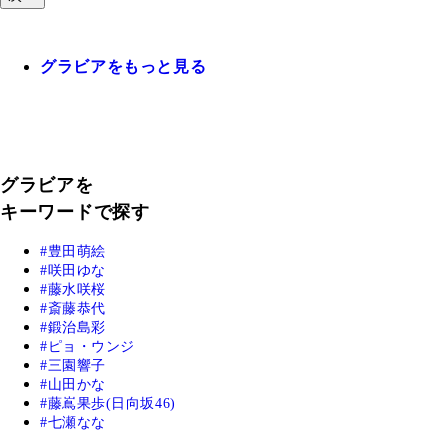
グラビアをもっと見る
グラビアを
キーワードで探す
豊田萌絵
咲田ゆな
藤水咲桜
斎藤恭代
鍛治島彩
ピョ・ウンジ
三園響子
山田かな
藤嶌果歩(日向坂46)
七瀬なな