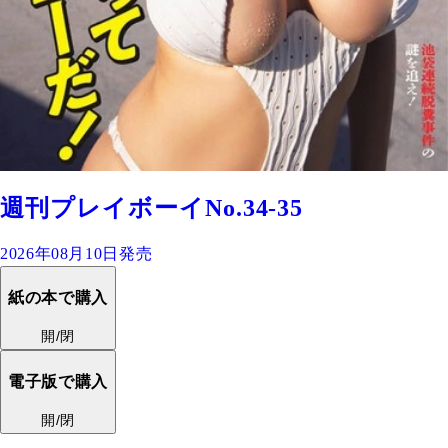
週刊プレイボーイNo.34-35
2026年08月10日発売
紙の本で購入
開/閉
電子版で購入
開/閉