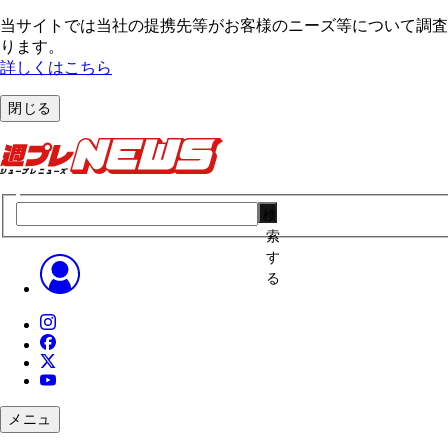
当サイトでは当社の提携先等がお客様のニーズ等について調査・
ります。
詳しくはこちら
閉じる
検
索
す
る
メニュ