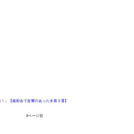
着！」【撮影会で反響のあった水着３選】
8ページ目