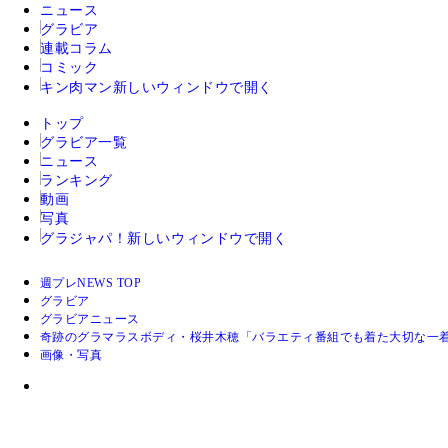
ニュース
グラビア
連載コラム
コミック
キン肉マン
新しいウィンドウで開く
トップ
グラビア一覧
ニュース
ランキング
動画
写真
グラジャパ！
新しいウィンドウで開く
週プレNEWS TOP
グラビア
グラビアニュース
奇跡のグラマラスボディ・桜井木穂「バラエティ番組でも着た大切な一
画像・写真