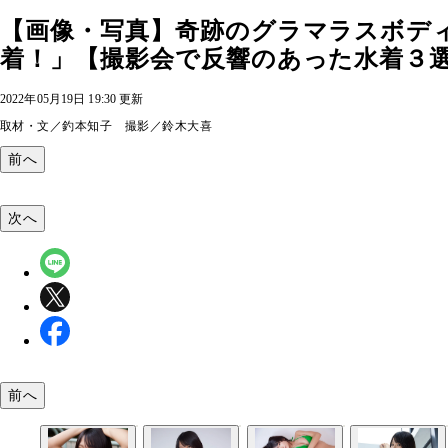
【画像・写真】奇跡のグラマラスボデ
着！」【撮影会で反響のあった水着３選】
2022年05月19日 19:30 更新
取材・文／釣本知子 撮影／鈴木大喜
前へ
次へ
前へ