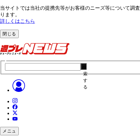
当サイトでは当社の提携先等がお客様のニーズ等について調査・
ります。
詳しくはこちら
閉じる
検
索
す
る
メニュ