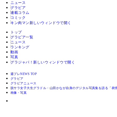
ニュース
グラビア
連載コラム
コミック
キン肉マン
新しいウィンドウで開く
トップ
グラビア一覧
ニュース
ランキング
動画
写真
グラジャパ！
新しいウィンドウで開く
週プレNEWS TOP
グラビア
グラビアニュース
脱サラ女子大生グラドル・山田かなが自身のデジタル写真集を語る「表
画像・写真