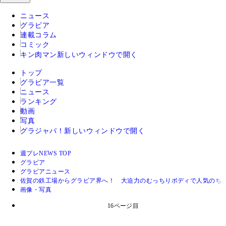
ニュース
グラビア
連載コラム
コミック
キン肉マン
新しいウィンドウで開く
トップ
グラビア一覧
ニュース
ランキング
動画
写真
グラジャパ！
新しいウィンドウで開く
週プレNEWS TOP
グラビア
グラビアニュース
佐賀の鉄工場からグラビア界へ！ 大迫力のむっちりボディで人気のち
画像・写真
16ページ目