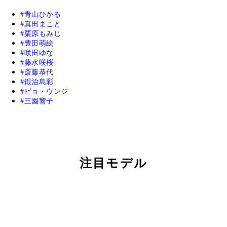
青山ひかる
真田まこと
栗原もみじ
豊田萌絵
咲田ゆな
藤水咲桜
斎藤恭代
鍛治島彩
ピョ・ウンジ
三園響子
注目モデル