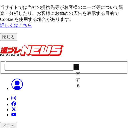
当サイトでは当社の提携先等がお客様のニーズ等について調
査・分析したり、お客様にお勧めの広告を表⽰する⽬的で
Cookie を使⽤する場合があります。
詳しくはこちら
閉じる
検
索
す
る
メニュ