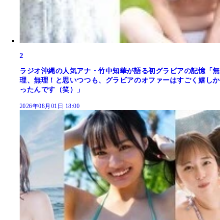
2
ラジオ沖縄の人気アナ・竹中知華が語る初グラビアの記憶「無
理、無理！と思いつつも、グラビアのオファーはすごく嬉しか
ったんです（笑）」
2026年08月01日 18:00