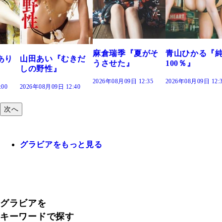
溝端 葵『
つの、あ
で。』
2026年08月09日
麻倉瑞季『夏がそ
青山ひかる『純度
『むきだ
うさせた』
100％』
』
2026年08月09日 12:35
2026年08月09日 12:30
日 12:40
次へ
グラビアをもっと見る
グラビアを
キーワードで探す