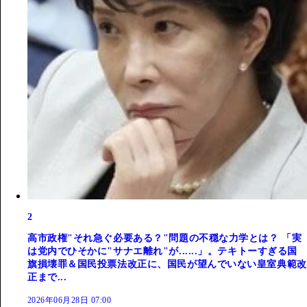
2
高市政権"それ急ぐ必要ある？"問題の不穏な力学とは？ 「実
は党内でひそかに"サナエ離れ"が......」。テキトーすぎる国
旗損壊罪＆国民投票法改正に、国民が望んでいない皇室典範改
正まで...
2026年06月28日 07:00