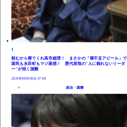
1
頼むから寝てくれ高市総理！ まさかの「寝不足アピール」で
国民も永田町もマジ困惑！ 歴代屈指の"人に頼れないリーダ
ー"が招く国難
2026年08月09日 07:00
政治・国際