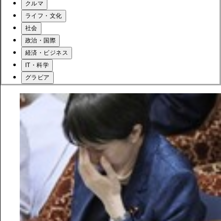
クルマ
ライフ・文化
社会
政治・国際
経済・ビジネス
IT・科学
グラビア