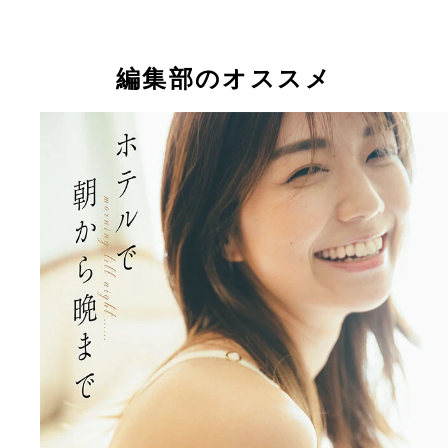
編集部のオススメ
【デジタル限定】藤木由貴写真集『ホテルで朝から
藤木由貴デジタル写真集『ホテルで朝から晩まで』
で』 （Ｃ）東 京祐／集英社
影／東 京祐 価格／1100円（税込）