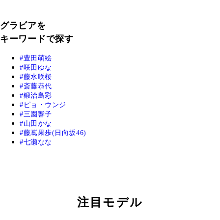
グラビアを
キーワードで探す
豊田萌絵
咲田ゆな
藤水咲桜
斎藤恭代
鍛治島彩
ピョ・ウンジ
三園響子
山田かな
藤嶌果歩(日向坂46)
七瀬なな
注目モデル