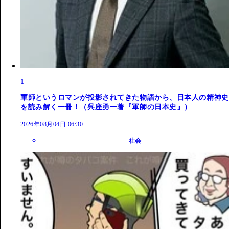
1
軍師というロマンが投影されてきた物語から、日本人の精神史
を読み解く一冊！（呉座勇一著『軍師の日本史』）
2026年08月04日 06:30
社会