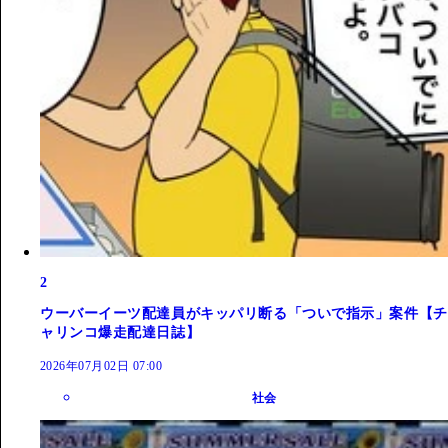
2
ウーバーイーツ配達員がキッパリ断る「ついで指示」案件【チ
ャリンコ爆走配達日誌】
2026年07月02日 07:00
社会