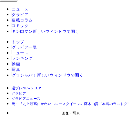
ニュース
グラビア
連載コラム
コミック
キン肉マン
新しいウィンドウで開く
トップ
グラビア一覧
ニュース
ランキング
動画
写真
グラジャパ！
新しいウィンドウで開く
週プレNEWS TOP
グラビア
グラビアニュース
元・〝史上最高にかわいいレースクイーン〟藤木由貴「本当のラストグラ
画像・写真