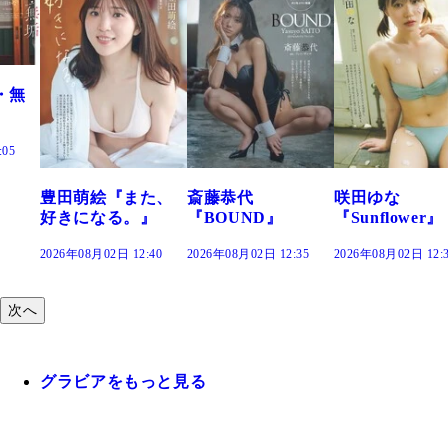
た、
斎藤恭代
咲田ゆな
藤水咲桜『花
』
『BOUND』
『Sunflower』
だまり』
:40
2026年08月02日 12:35
2026年08月02日 12:30
2026年08月02日 12:
次へ
グラビアをもっと見る