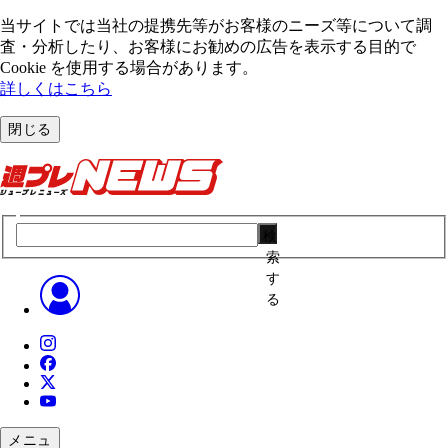
当サイトでは当社の提携先等がお客様のニーズ等について調
査・分析したり、お客様にお勧めの広告を表⽰する⽬的で
Cookie を使⽤する場合があります。
詳しくはこちら
閉じる
検
索
す
る
メニュ