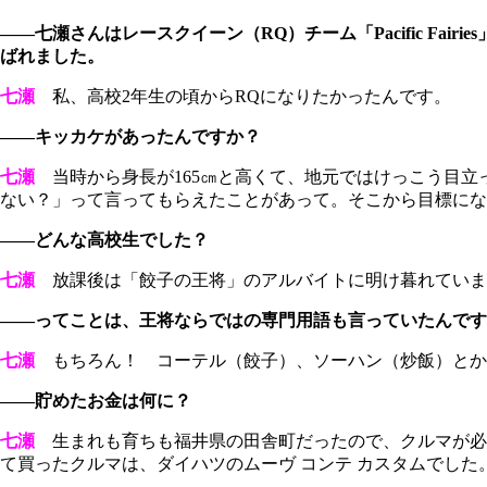
――七瀬さんはレースクイーン（RQ）チーム「Pacific F
ばれました。
七瀬
私、高校2年生の頃からRQになりたかったんです。
――キッカケがあったんですか？
七瀬
当時から身長が165㎝と高くて、地元ではけっこう目立
ない？」って言ってもらえたことがあって。そこから目標にな
――どんな高校生でした？
七瀬
放課後は「餃子の王将」のアルバイトに明け暮れていま
――ってことは、王将ならではの専門用語も言っていたんです
七瀬
もちろん！ コーテル（餃子）、ソーハン（炒飯）とか
――貯めたお金は何に？
七瀬
生まれも育ちも福井県の田舎町だったので、クルマが必
て買ったクルマは、ダイハツのムーヴ コンテ カスタムでした