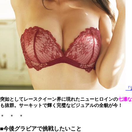
『
突如としてレースクイーン界に現れたニューヒロインの
七瀬な
も抜群。サーキットで輝く完璧なビジュアルの全貌が今！
＊ ＊ ＊
■今後グラビアで挑戦したいこと