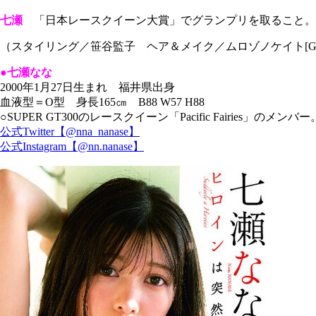
七瀬
「日本レースクイーン大賞」でグランプリを取ること。私
（スタイリング／笹谷監子 ヘア＆メイク／ムロゾノケイト[Gi
●七瀬なな
2000年1月27日生まれ 福井県出身
血液型＝O型 身長165㎝ B88 W57 H88
○SUPER GT300のレースクイーン「Pacific Fairi
公式Twitter【@nna_nanase】
公式Instagram【@nn.nanase】