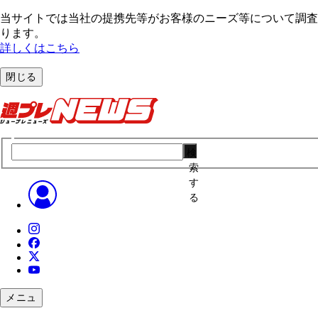
当サイトでは当社の提携先等がお客様のニーズ等について調査・
ります。
詳しくはこちら
閉じる
検
索
す
る
メニュ