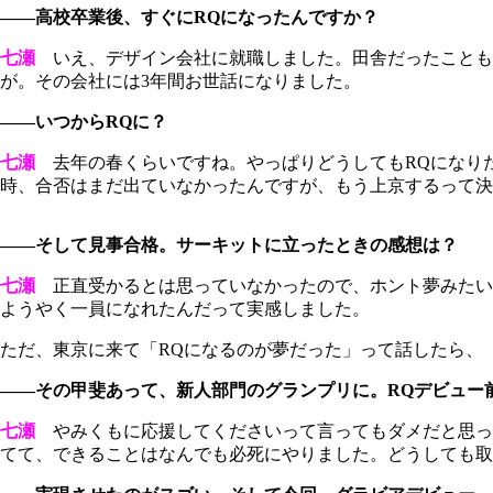
――高校卒業後、すぐにRQになったんですか？
七瀬
いえ、デザイン会社に就職しました。田舎だったことも
が。その会社には3年間お世話になりました。
――いつからRQに？
七瀬
去年の春くらいですね。やっぱりどうしてもRQになり
時、合否はまだ出ていなかったんですが、もう上京するって決
――そして見事合格。サーキットに立ったときの感想は？
七瀬
正直受かるとは思っていなかったので、ホント夢みたい
ようやく一員になれたんだって実感しました。
ただ、東京に来て「RQになるのが夢だった」って話したら、
――その甲斐あって、新人部門のグランプリに。RQデビュー
七瀬
やみくもに応援してくださいって言ってもダメだと思っ
てて、できることはなんでも必死にやりました。どうしても取