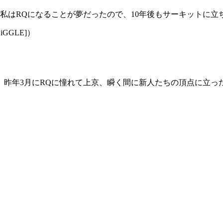
はRQになることが夢だったので、10年後もサーキットに立
GGLE]）
es」のメンバー。昨年3月にRQに憧れて上京、瞬く間に新人たちの頂点に