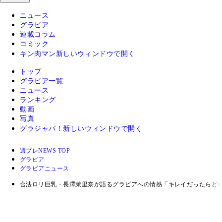
ニュース
グラビア
連載コラム
コミック
キン肉マン
新しいウィンドウで開く
トップ
グラビア一覧
ニュース
ランキング
動画
写真
グラジャパ！
新しいウィンドウで開く
週プレNEWS TOP
グラビア
グラビアニュース
合法ロリ巨乳・長澤茉里奈が語るグラビアへの情熱「キレイだったらど