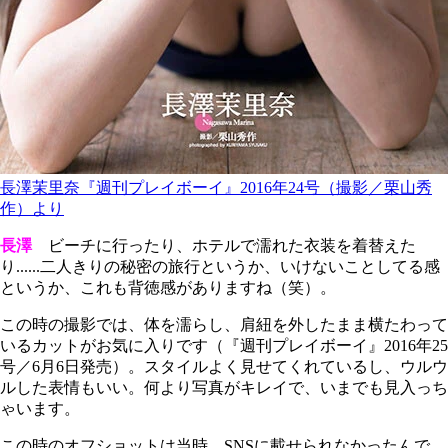
長澤茉里奈『週刊プレイボーイ』2016年24号（撮影／栗山秀
作）より
長澤
ビーチに行ったり、ホテルで濡れた衣装を着替えた
り......二人きりの秘密の旅行というか、いけないことしてる感
というか、これも背徳感がありますね（笑）。
この時の撮影では、体を濡らし、肩紐を外したまま横たわって
いるカットがお気に入りです（『週刊プレイボーイ』2016年25
号／6月6日発売）。スタイルよく見せてくれているし、ウルウ
ルした表情もいい。何より写真がキレイで、いまでも見入っち
ゃいます。
この時のオフショットは当時、SNSに載せられなかったんで