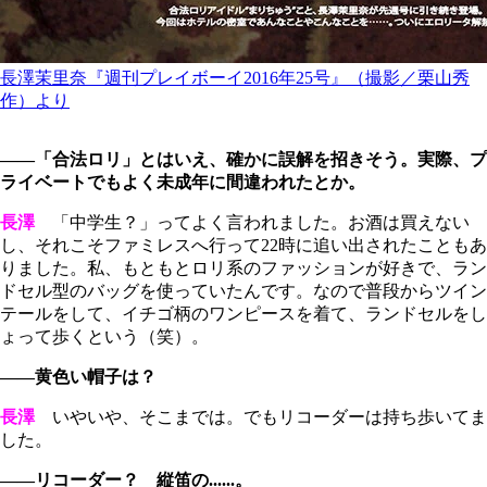
長澤茉里奈『週刊プレイボーイ2016年25号』（撮影／栗山秀
作）より
――「合法ロリ」とはいえ、確かに誤解を招きそう。実際、プ
ライベートでもよく未成年に間違われたとか。
長澤
「中学生？」ってよく言われました。お酒は買えない
し、それこそファミレスへ行って22時に追い出されたこともあ
りました。私、もともとロリ系のファッションが好きで、ラン
ドセル型のバッグを使っていたんです。なので普段からツイン
テールをして、イチゴ柄のワンピースを着て、ランドセルをし
ょって歩くという（笑）。
――黄色い帽子は？
長澤
いやいや、そこまでは。でもリコーダーは持ち歩いてま
した。
――リコーダー？ 縦笛の......。