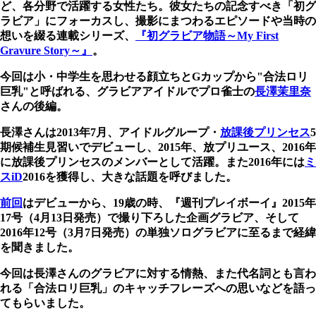
ど、各分野で活躍する女性たち。彼女たちの記念すべき「初グ
ラビア」にフォーカスし、撮影にまつわるエピソードや当時の
想いを綴る連載シリーズ、
『初グラビア物語～My First
Gravure Story～』
。
今回は小・中学生を思わせる顔立ちとGカップから"合法ロリ
巨乳"と呼ばれる、グラビアアイドルでプロ雀士の
長澤茉里奈
さんの後編。
長澤さんは2013年7月、アイドルグループ・
放課後プリンセス
5
期候補生見習いでデビューし、2015年、放プリユース、2016年
に放課後プリンセスのメンバーとして活躍。また2016年には
ミ
スiD
2016を獲得し、大きな話題を呼びました。
前回
はデビューから、19歳の時、『週刊プレイボーイ』2015年
17号（4月13日発売）で撮り下ろした企画グラビア、そして
2016年12号（3月7日発売）の単独ソログラビアに至るまで経緯
を聞きました。
今回は長澤さんのグラビアに対する情熱、また代名詞とも言わ
れる「合法ロリ巨乳」のキャッチフレーズへの思いなどを語っ
てもらいました。