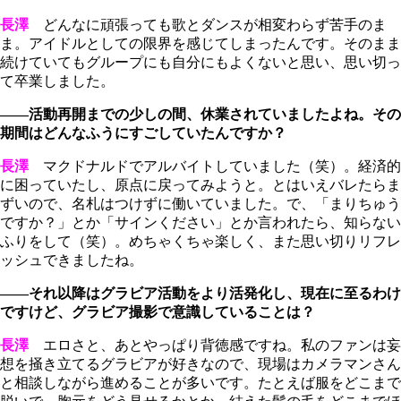
長澤
どんなに頑張っても歌とダンスが相変わらず苦手のま
ま。アイドルとしての限界を感じてしまったんです。そのまま
続けていてもグループにも自分にもよくないと思い、思い切っ
て卒業しました。
――活動再開までの少しの間、休業されていましたよね。その
期間はどんなふうにすごしていたんですか？
長澤
マクドナルドでアルバイトしていました（笑）。経済的
に困っていたし、原点に戻ってみようと。とはいえバレたらま
ずいので、名札はつけずに働いていました。で、「まりちゅう
ですか？」とか「サインください」とか言われたら、知らない
ふりをして（笑）。めちゃくちゃ楽しく、また思い切りリフレ
ッシュできましたね。
――それ以降はグラビア活動をより活発化し、現在に至るわけ
ですけど、グラビア撮影で意識していることは？
長澤
エロさと、あとやっぱり背徳感ですね。私のファンは妄
想を掻き立てるグラビアが好きなので、現場はカメラマンさん
と相談しながら進めることが多いです。たとえば服をどこまで