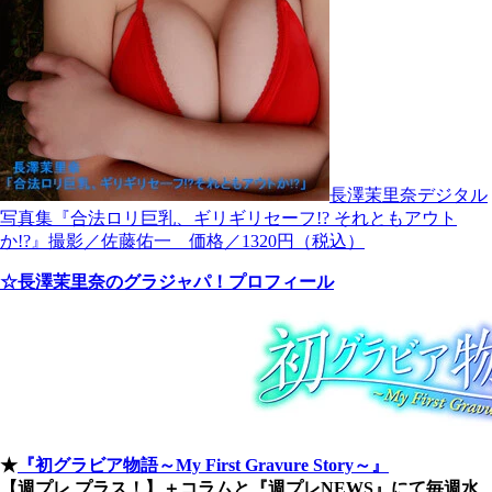
長澤茉里奈デジタル
写真集『合法ロリ巨乳、ギリギリセーフ!? それともアウト
か!?』撮影／佐藤佑一 価格／1320円（税込）
☆長澤茉里奈のグラジャパ！プロフィール
★
『初グラビア物語～My First Gravure Story～』
【週プレ プラス！】＋コラムと『週プレNEWS』にて毎週水