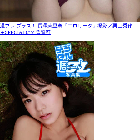
週プレ プラス！ 長澤茉里奈『エロリータ』撮影／栗山秀作
＋SPECIALにて閲覧可