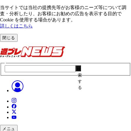
当サイトでは当社の提携先等がお客様のニーズ等について調
査・分析したり、お客様にお勧めの広告を表⽰する⽬的で
Cookie を使⽤する場合があります。
詳しくはこちら
閉じる
検
索
す
る
メニュ