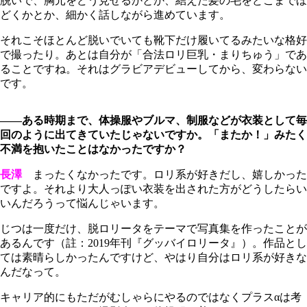
脱いで、胸元をどう見せるかとか、結えた髪の毛をどこまでほ
どくかとか、細かく話しながら進めています。
それこそほとんど脱いでいても靴下だけ履いてるみたいな格好
で撮ったり。あとは自分が「合法ロリ巨乳・まりちゅう」であ
ることですね。それはグラビアデビューしてから、変わらない
です。
――ある時期まで、体操服やブルマ、制服などが衣装として毎
回のように出てきていたじゃないですか。「またか！」みたく
不満を抱いたことはなかったですか？
長澤
まったくなかったです。ロリ系が好きだし、嬉しかった
ですよ。それより大人っぽい衣装を出された方がどうしたらい
いんだろうって悩んじゃいます。
じつは一度だけ、脱ロリータをテーマで写真集を作ったことが
あるんです（註：2019年刊『グッバイロリータ』）。作品とし
ては素晴らしかったんですけど、やはり自分はロリ系が好きな
んだなって。
キャリア的にもただがむしゃらにやるのではなくプラスαは考