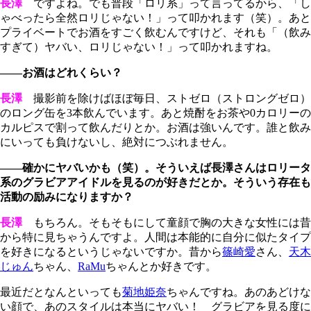
長澤
ですよね。でも普段「ロリ系」って言ってるから、「し
ゃべったら全然ロリじゃない！」って叩かれます（笑）。あと
プライベートでお酒をすごく飲むんですけど、それも「（飲み
すぎて）ヤバい、ロリじゃない！」って叩かれますね。
――お酒はどれくらい？
長澤
撮影前を除けばほぼ毎日、ストゼロ（ストロングゼロ）
のロング缶を3本飲んでいます。あと焼酎をお茶や0カロリーの
カルピスで割って飲んだりとか。お酒は強いんです。誰と飲み
にいっても負けないし、絶対につぶれません。
――確かにヤバいかも（笑）。そういえば長澤さんはロリータ
系のグラビアアイドルを見るのが好きだとか。そういう存在も
活動の励みになりますか？
長澤
もちろん。そもそもにして童顔で胸の大きな女性には昔
から特に見ちゃうんですよ。人間は本能的に自分に似たタイプ
を好きになるというじゃないですか。昔から
篠崎愛
さん、
天木
じゅん
ちゃん、
RaMu
ちゃんとか好きです。
最近だとなんといっても
菊地姫奈
ちゃんですね。あのあどけな
い顔で、あのスタイルは本当にヤバい！ グラビアを見る度に