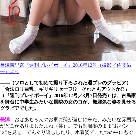
長澤茉里奈『週刊プレイボーイ』2016年12号（撮影／佐藤佑
一）より
――（ソロとして初めて撮り下ろされた週プレのグラビア）
「合法ロリ巨乳、ギリギリセーフ!? それともアウトか!?」
（『週刊プレイボーイ』2016年12号／3月7日発売）は、古民家
を舞台に中学生みたいな風貌の女のコが、無邪気な姿を見せる
グラビアでした。
長澤
おばあちゃんのお家に孫が遊びに来た、みたいな雰囲気
がどこかありましたよね（笑）。でも制服姿のまま"おパン
ツ"を見せ、でんぐり返ししたり、水着姿でこたつの中にもぐ