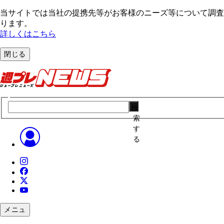
当サイトでは当社の提携先等がお客様のニーズ等について調査・
ります。
詳しくはこちら
閉じる
検
索
す
る
メニュ