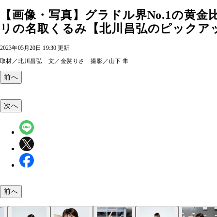
【画像・写真】グラドル界No.1の黄
リの名取くるみ【北川昌弘のピックアップ
2023年05月20日 19:30 更新
取材／北川昌弘 文／金髪りさ 撮影／山下 隼
前へ
次へ
前へ