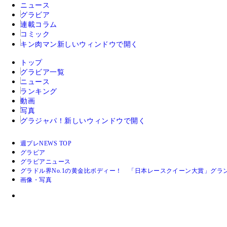
ニュース
グラビア
連載コラム
コミック
キン肉マン
新しいウィンドウで開く
トップ
グラビア一覧
ニュース
ランキング
動画
写真
グラジャパ！
新しいウィンドウで開く
週プレNEWS TOP
グラビア
グラビアニュース
グラドル界No.1の黄金比ボディー！ 「日本レースクイーン大賞」グ
画像・写真