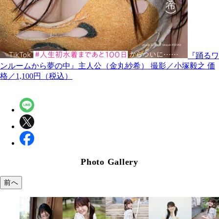
『踊るワ
ンルームから夢の中』主人公（金丸紗希） 撮影／小塚毅之 価
格／1,100円（税込）
Photo Gallery
前へ