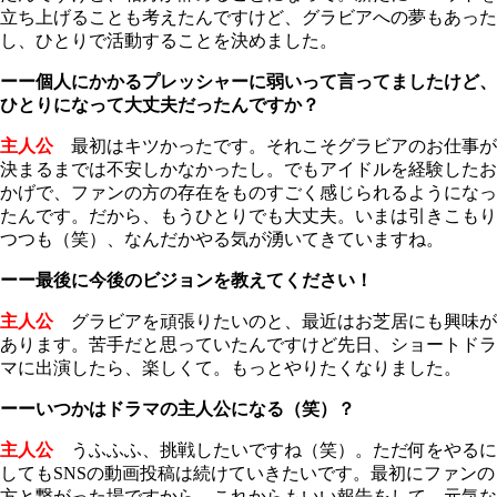
立ち上げることも考えたんですけど、グラビアへの夢もあった
し、ひとりで活動することを決めました。
ーー個人にかかるプレッシャーに弱いって言ってましたけど、
ひとりになって大丈夫だったんですか？
主人公
最初はキツかったです。それこそグラビアのお仕事が
決まるまでは不安しかなかったし。でもアイドルを経験したお
かげで、ファンの方の存在をものすごく感じられるようになっ
たんです。だから、もうひとりでも大丈夫。いまは引きこもり
つつも（笑）、なんだかやる気が湧いてきていますね。
ーー最後に今後のビジョンを教えてください！
主人公
グラビアを頑張りたいのと、最近はお芝居にも興味が
あります。苦手だと思っていたんですけど先日、ショートドラ
マに出演したら、楽しくて。もっとやりたくなりました。
ーーいつかはドラマの主人公になる（笑）？
主人公
うふふふ、挑戦したいですね（笑）。ただ何をやるに
してもSNSの動画投稿は続けていきたいです。最初にファンの
方と繋がった場ですから。これからもいい報告をして、元気な