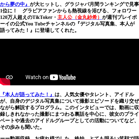
から夢の中』
が大ヒットし、グラジャパ月間ランキングで見事
1位に！ グラビアファンからも熱視線を浴びる、フォロワー
120万人超えのTikToker・
主人公（金丸紗希）
が週刊プレイボ
ーイの公式You Tubeチャンネルの『デジタル写真集、本人が
語ってみた！』に登場してくれた。
『本人が語ってみた！』
は、人気女優やタレント、アイドル
が、自身のデジタル写真集について撮影エピソードを織り交ぜ
ながら解説するプログラム。このインタビューでは、動画に収
録しきれなかった撮影にまつわる裏話を中心に、彼女のプライ
ベートや過去のアイドルグループとしての活動についてなど、
その歩みも聞いた。
ーー動画収録、お疲れ様でした。終始、とても明るい笑顔で語