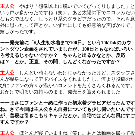
主人公
やはり「想像以上に脱いでいてびっくりしました」と
いう声が多かったですね（笑）。あと太陽の下でニコッみたい
なものではなく、しっとり系のグラビアだったので、それを意
外に思ったって声とか。いずれにしても好意的な声ばかりで、
嬉しかったです。
ーー発売前に「#人生初水着まで100日」というTikTokのカウ
ントダウン企画をされていましたが、100日ともなればいろい
ろ考えるじゃないですか？ ちゃんと出るかなとか、反応
は？ とか。正直、その間、しんどくなかったですか？
主人公
しんどい時もないわけじゃなかったけど、スタッフさ
んが親身になってアドバイスをくれましたし、何より投稿のた
びにファンの方々が温かいコメントをたくさんくれるんです。
おかげで明るい気持ちのまま、発売日を迎えられました！
ーーまさにファンと一緒に作った初水着グラビアだったんです
ね。さて今回は主人公さん自身についても少し伺いたいんです
が、普段は引きこもりキャラだとか。自宅ではどんな風にすご
すんですか？
主人公
ほとんど寝ていますね（笑）。あとは動画を撮って投