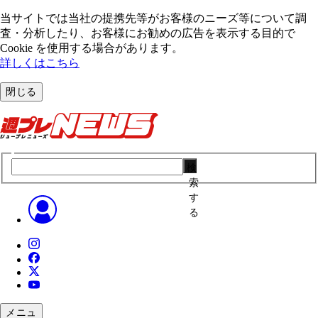
当サイトでは当社の提携先等がお客様のニーズ等について調
査・分析したり、お客様にお勧めの広告を表⽰する⽬的で
Cookie を使⽤する場合があります。
詳しくはこちら
閉じる
検
索
す
る
メニュ