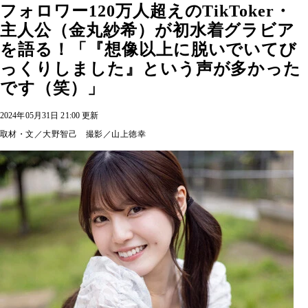
フォロワー120万人超えのTikToker・
主人公（金丸紗希）が初水着グラビア
を語る！「『想像以上に脱いでいてび
っくりしました』という声が多かった
です（笑）」
2024年05月31日 21:00 更新
取材・文／大野智己 撮影／山上徳幸