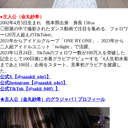
●主人公（金丸紗希）
2002年4月5日生まれ 熊本県出身 身長 158㎝
◯部屋の中で撮影されたダンス動画で注目を集める、フォロワ
ー120万人超えのTikToker。
2021年からアイドルグループ「ONE BY ONE」、2023年から
二人組アイドルユニット「twilight:」で活躍。
2023年12月24日、TikTokのフォロワー数が100万人を突破した
記念として100日後に水着グラビアデビューする「#人生初水着
まであと100日」企画をスタート。見事初グラビアを披露し
た。
公式X【@saaakii_o4o5】
公式Instagram【@saaakii_o4o5】
公式TikTok【@sakii_0405_】
★主人公（金丸紗希）のグラジャパ！プロフィール