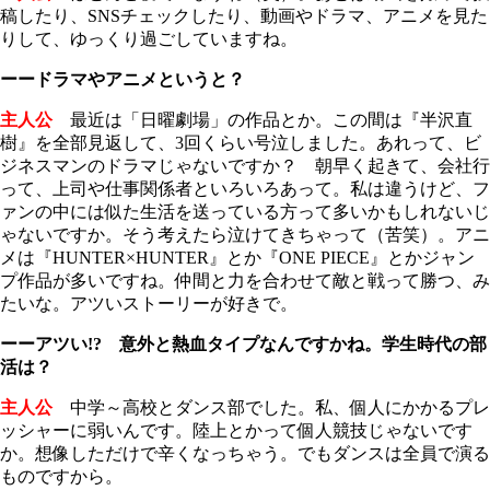
稿したり、SNSチェックしたり、動画やドラマ、アニメを見た
りして、ゆっくり過ごしていますね。
ーードラマやアニメというと？
主人公
最近は「日曜劇場」の作品とか。この間は『半沢直
樹』を全部見返して、3回くらい号泣しました。あれって、ビ
ジネスマンのドラマじゃないですか？ 朝早く起きて、会社行
って、上司や仕事関係者といろいろあって。私は違うけど、フ
ァンの中には似た生活を送っている方って多いかもしれないじ
ゃないですか。そう考えたら泣けてきちゃって（苦笑）。アニ
メは『HUNTER×HUNTER』とか『ONE PIECE』とかジャン
プ作品が多いですね。仲間と力を合わせて敵と戦って勝つ、み
たいな。アツいストーリーが好きで。
ーーアツい!? 意外と熱血タイプなんですかね。学生時代の部
活は？
主人公
中学～高校とダンス部でした。私、個人にかかるプレ
ッシャーに弱いんです。陸上とかって個人競技じゃないです
か。想像しただけで辛くなっちゃう。でもダンスは全員で演る
ものですから。