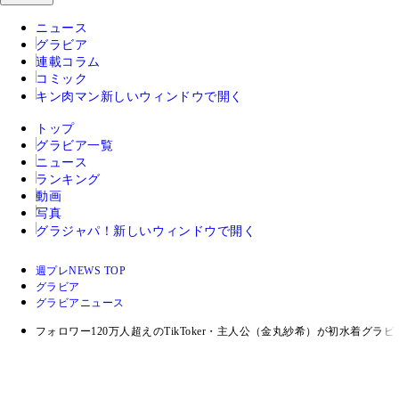
ニュース
グラビア
連載コラム
コミック
キン肉マン
新しいウィンドウで開く
トップ
グラビア一覧
ニュース
ランキング
動画
写真
グラジャパ！
新しいウィンドウで開く
週プレNEWS TOP
グラビア
グラビアニュース
フォロワー120万人超えのTikToker・主人公（金丸紗希）が初水着