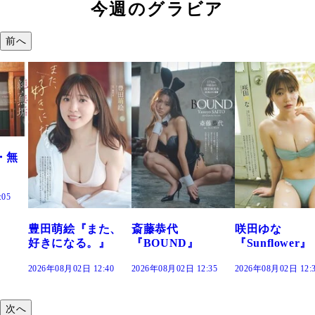
今週のグラビア
前へ
た、
斎藤恭代
咲田ゆな
藤水咲桜『花
』
『BOUND』
『Sunflower』
だまり』
:40
2026年08月02日 12:35
2026年08月02日 12:30
2026年08月02日 12:
次へ