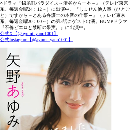
○ドラマ『錦糸町パラダイス～渋谷から一本～』（テレビ東京
系、毎週金曜24：12～）に出演中。『しょせん他人事（ひとご
と）ですから～とある弁護士の本音の仕事～』（テレビ東京
系、毎週金曜20：00～）の第3話にゲスト出演。BUMPドラマ
『不倫ピエロと禁断の果実。』に出演中。
公式X【@ayumi_yano1001】
公式Instagram【@ayumi_yano1001】