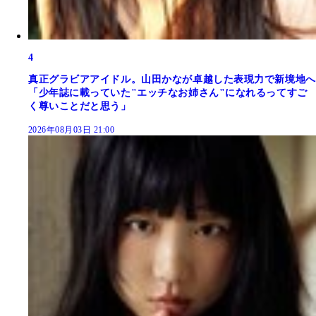
4
真正グラビアアイドル。山田かなが卓越した表現力で新境地へ
「少年誌に載っていた"エッチなお姉さん"になれるってすご
く尊いことだと思う」
2026年08月03日 21:00