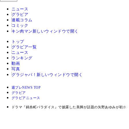
ニュース
グラビア
連載コラム
コミック
キン肉マン
新しいウィンドウで開く
トップ
グラビア一覧
ニュース
ランキング
動画
写真
グラジャパ！
新しいウィンドウで開く
週プレNEWS TOP
グラビア
グラビアニュース
ドラマ『錦糸町パラダイス』で披露した美脚が話題の矢野あゆみが初水