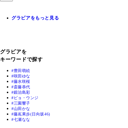
グラビアをもっと見る
グラビアを
キーワードで探す
豊田萌絵
咲田ゆな
藤水咲桜
斎藤恭代
鍛治島彩
ピョ・ウンジ
三園響子
山田かな
藤嶌果歩(日向坂46)
七瀬なな