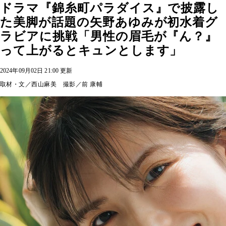
ドラマ『錦糸町パラダイス』で披露し
た美脚が話題の矢野あゆみが初水着グ
ラビアに挑戦「男性の眉毛が『ん？』
って上がるとキュンとします」
2024年09月02日 21:00 更新
取材・文／西山麻美 撮影／前 康輔