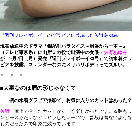
『週刊プレイボーイ』のグラビアに登場した矢野あゆみ
現在放送中のドラマ『錦糸町パラダイス～渋谷から一本～』
（テレビ東京系）に山岸ミカ役で出演中の女優・
矢野あゆみ
が、9月2日（月）発売『週刊プレイボーイ38号』で初水着グラ
ビアを披露。スレンダーなのにメリハリボディってズルい。
＊ ＊ ＊
■大事なのは眉の形じゃなくて
――初の水着グラビア撮影で、お気に入りのカットはあった？
矢野
屋上で撮ったカットがすごく楽しかったです。衣装もワ
ンピースみたいなヒラヒラしたレースで、普段は着ないような
ものだったので印象に残っています。