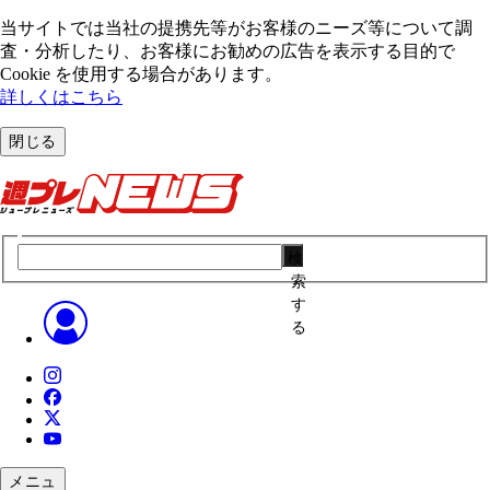
当サイトでは当社の提携先等がお客様のニーズ等について調
査・分析したり、お客様にお勧めの広告を表⽰する⽬的で
Cookie を使⽤する場合があります。
詳しくはこちら
閉じる
検
索
す
る
メニュ