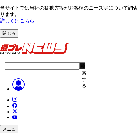
当サイトでは当社の提携先等がお客様のニーズ等について調査・
ります。
詳しくはこちら
閉じる
検
索
す
る
メニュ