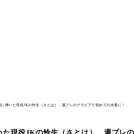
で4冠に輝いた現役JKの怜生（さとは）、週プレのグラビアで初めての水着に！
に輝いた現役JKの怜生（さとは）、週プレ