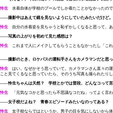
怜生
水着自体が学校のプールでしか着たことがなかったので
――撮影中はあえて鏡を見ないようにしていたみたいだけど。
怜生
自分の水着姿を見ちゃうと恥ずかしくなると思って、あ
――写真の上がりを初めて見た感想は？
怜生
これまで人にメイクしてもらうこともなかったし「これ
――撮影のとき、ロケバスの運転手さんをカメラマンだと思っ
怜生
はい、なぜかそう思っていて。カメラマンさん直々の運
こと見てくるなと思っていたら、そのうち写真も撮られたりし
――怜生ちゃんは天然？ 学校とかでは普段、どんなコって言
怜生
「元気なコかと思ったら不思議なコだね」ってよく言わ
――女子校だよね？ 青春エピソードみたいなのってある？
怜生
女子校ならではというか、男子の目を気にしないから体