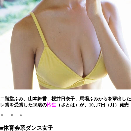
二階堂ふみ、山本舞香、桜井日奈子、馬場ふみからを輩出した『
レ賞を受賞した18歳の
怜生
（さとは）が、10月7日（月）発
＊ ＊ ＊
■体育会系ダンス女子