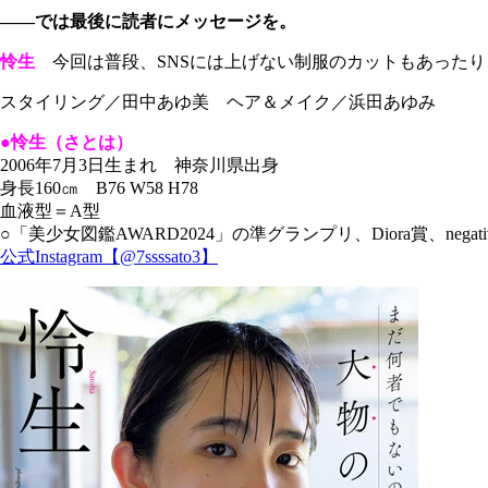
――では最後に読者にメッセージを。
怜生
今回は普段、SNSには上げない制服のカットもあったり
スタイリング／田中あゆ美 ヘア＆メイク／浜田あゆみ
●怜生（さとは）
2006年7月3日生まれ 神奈川県出身
身長160㎝ B76 W58 H78
血液型＝A型
○「美少女図鑑AWARD2024」の準グランプリ、Diora賞、nega
公式Instagram【@7ssssato3】