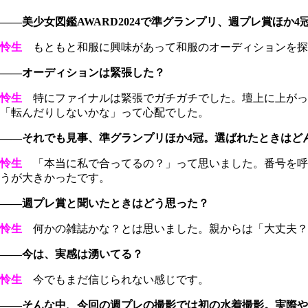
――美少女図鑑AWARD2024で準グランプリ、週プレ賞ほか
怜生
もともと和服に興味があって和服のオーディションを探
――オーディションは緊張した？
怜生
特にファイナルは緊張でガチガチでした。壇上に上がっ
「転んだりしないかな」って心配でした。
――それでも見事、準グランプリほか4冠。選ばれたときはど
怜生
「本当に私で合ってるの？」って思いました。番号を呼
うが大きかったです。
――週プレ賞と聞いたときはどう思った？
怜生
何かの雑誌かな？とは思いました。親からは「大丈夫？
――今は、実感は湧いてる？
怜生
今でもまだ信じられない感じです。
――そんな中、今回の週プレの撮影では初の水着撮影。実際や