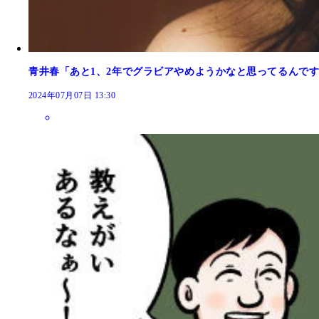
青井春「あと1、2年でグラビアやめようかなと思ってるんです
2024年07月07日 13:30
週プレ2017年3月13日号 No.11 価格／499
『週刊プレイボーイ』2017年11号（撮影／LUCKM
『週刊プレイボーイ』2017年11号（撮影／LUCKM
青井春
青井春