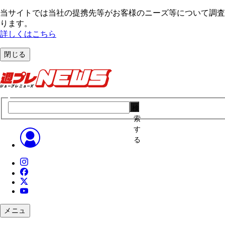
当サイトでは当社の提携先等がお客様のニーズ等について調査・
ります。
詳しくはこちら
閉じる
検
索
す
る
メニュ