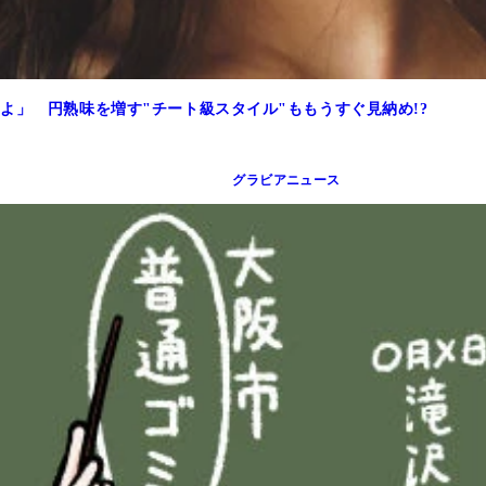
よ」 円熟味を増す"チート級スタイル"ももうすぐ見納め!?
グラビアニュース
円（税込） 青井春の貴重な初グラビア「ちょっとHなはるかぜ.の秘密
AN）より
AN）より