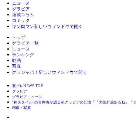
ニュース
グラビア
連載コラム
コミック
キン肉マン
新しいウィンドウで開く
トップ
グラビア一覧
ニュース
ランキング
動画
写真
グラジャパ！
新しいウィンドウで開く
週プレNEWS TOP
グラビア
グラビアニュース
"神スタイル"の青井春が語る初グラビアの記憶「『大御所感あるね』『
画像・写真