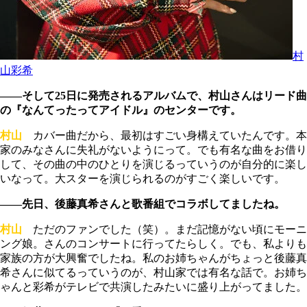
村
山彩希
――そして25日に発売されるアルバムで、村山さんはリード曲
の『なんてったってアイドル』のセンターです。
村山
カバー曲だから、最初はすごい身構えていたんです。本
家のみなさんに失礼がないようにって。でも有名な曲をお借り
して、その曲の中のひとりを演じるっていうのが自分的に楽し
いなって。大スターを演じられるのがすごく楽しいです。
――先日、後藤真希さんと歌番組でコラボしてましたね。
村山
ただのファンでした（笑）。まだ記憶がない頃にモーニ
ング娘。さんのコンサートに行ってたらしく。でも、私よりも
家族の方が大興奮でしたね。私のお姉ちゃんがちょっと後藤真
希さんに似てるっていうのが、村山家では有名な話で。お姉ち
ゃんと彩希がテレビで共演したみたいに盛り上がってました。