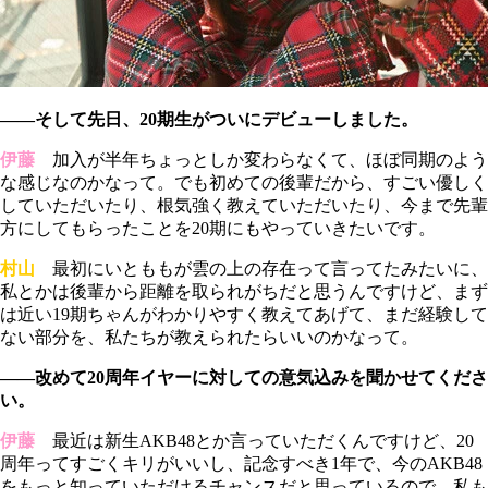
――そして先日、20期生がついにデビューしました。
伊藤
加入が半年ちょっとしか変わらなくて、ほぼ同期のよう
な感じなのかなって。でも初めての後輩だから、すごい優しく
していただいたり、根気強く教えていただいたり、今まで先輩
方にしてもらったことを20期にもやっていきたいです。
村山
最初にいとももが雲の上の存在って言ってたみたいに、
私とかは後輩から距離を取られがちだと思うんですけど、まず
は近い19期ちゃんがわかりやすく教えてあげて、まだ経験して
ない部分を、私たちが教えられたらいいのかなって。
――改めて20周年イヤーに対しての意気込みを聞かせてくださ
い。
伊藤
最近は新生AKB48とか言っていただくんですけど、20
周年ってすごくキリがいいし、記念すべき1年で、今のAKB48
をもっと知っていただけるチャンスだと思っているので、私も