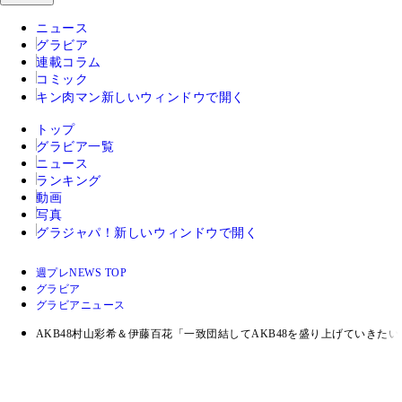
ニュース
グラビア
連載コラム
コミック
キン肉マン
新しいウィンドウで開く
トップ
グラビア一覧
ニュース
ランキング
動画
写真
グラジャパ！
新しいウィンドウで開く
週プレNEWS TOP
グラビア
グラビアニュース
AKB48村山彩希＆伊藤百花「一致団結してAKB48を盛り上げていきたい