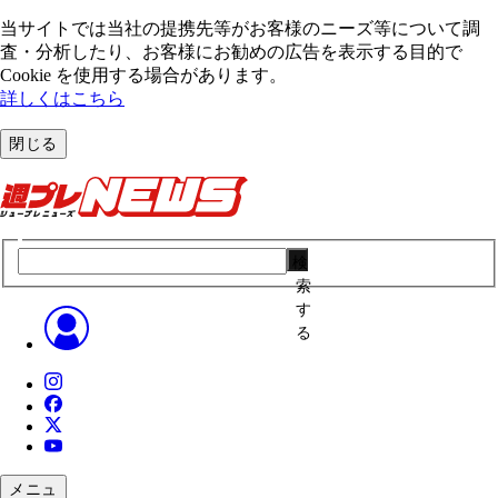
当サイトでは当社の提携先等がお客様のニーズ等について調
査・分析したり、お客様にお勧めの広告を表⽰する⽬的で
Cookie を使⽤する場合があります。
詳しくはこちら
閉じる
検
索
す
る
メニュ