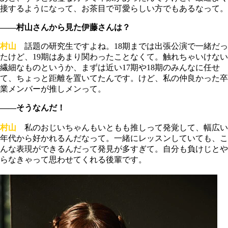
接するようになって、お茶目で可愛らしい方でもあるなって。
――村山さんから見た伊藤さんは？
村山
話題の研究生ですよね。18期までは出張公演で一緒だっ
たけど、19期はあまり関わったことなくて。触れちゃいけない
繊細なものというか、まずは近い17期や18期のみんなに任せ
て、ちょっと距離を置いてたんです。けど、私の仲良かった卒
業メンバーが推しメンって。
――そうなんだ！
村山
私のおじいちゃんもいともも推しって発覚して、幅広い
年代から好かれるんだなって。一緒にレッスンしていても、こ
んな表現ができるんだって発見が多すぎて。自分も負けじとや
らなきゃって思わせてくれる後輩です。