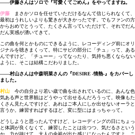
――伊藤さんはソロで『可愛くてごめん』をやってますね。
伊藤
まさかソロを任せていただけるなんて信じられなくて、
最初はうれしいよりも驚きが大きかったです。でもファンの方
からおめでとうって、たくさん言っていただけて、それでだん
だん実感が湧いてきて。
この曲を何とかものにできるように、レコーディング前にオリ
ジナルを聴きまくって。特にサビの部分に「チュ」って、ある
んですけど、「チューー」ってなったり、気持ち悪くならない
ように、そこは結構こだわりました。
――村山さんは中森明菜さんの『DESIRE -情熱-』をカバーし
ました。
村山
今の自分より若い歳で曲を出されているのに、あんな色
気ある声と世界観はどうやって出せるんだろうって。映像もた
くさん見たんですけど、あれはご本人にしか出せないオーラと
言うか。練習すればするほど、変に型にはまっちゃって。
どうしようと思ったんですけど、レコーディングの日にちょっ
と体調が良くなくて、練習したことは出つつ、気だるさという
か、力が抜けて、大人の余裕が出た感じになったんですよ。こ