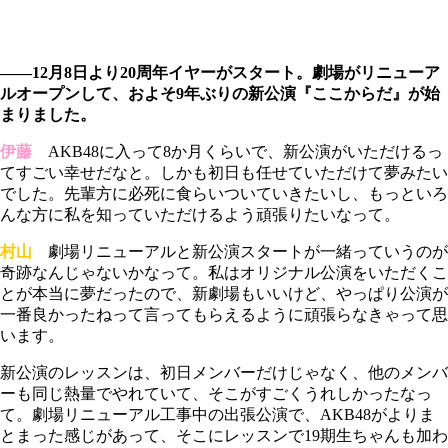
――12月8日より20周年イヤーがスタート。劇場がリニューア
ルオープンして、およそ9年ぶりの新公演『ここからだ』が始
まりました。
伊藤
AKB48に入って8か月くらいで、新公演がいただけるっ
てすごい幸せだなと。しかも初日も任せていただけて夢みたい
でした。先輩方に必死に食らいついていきたいし、もっといろ
んな方に私を知っていただけるよう頑張りたいなって。
村山
劇場リニューアルと新公演スタートが一緒っていうのが
奇跡なんじゃないかなって。私はオリジナル公演をいただくこ
とが本当に夢だったので、新劇場もいいけど、やっぱり公演が
一番良かったねって言ってもらえるように頑張らなきゃって思
います。
新公演のレッスンは、初日メンバーだけじゃなく、他のメンバ
ーも同じ熱量でやれていて、そこがすごくうれしかったなっ
て。劇場リニューアル工事中の出張公演で、AKB48がよりま
とまった感じがあって、そこにレッスンで19期生ちゃんも加わ