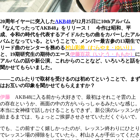
20周年イヤーに突入した
AKB48
が12月25日に10thアルバム
『なんてったってAKB48』をリリース！ 今作は昭和、平
成、令和の時代を代表するアイドルたちの曲をカバーしたアル
バムとなっている。ということで、メンバー最古参の13期生で
リード曲のセンターを務める
村山彩希（むらやま・ゆいり）
と、19期研究生の期待のエース
伊藤百花（いとう・ももか
）
に
アルバムの話や新公演、これからのことなど、いろいろと話を
聞かせてもらいました。
――このふたりで取材を受けるのは初めてということで、まず
はお互いの印象を聞かせてもらえますか？
伊藤
AKB48に入る前から大好きで、最初はそれこそ雲の上
の存在というか、画面の中の方がいらっしゃるみたいな感じ。
本当に女神様で話しかけることもできず、新公演のレッスンが
始まるまでは、ちょっとご挨拶させさせていただくぐらいで。
でも、この前すごく嬉しかったのが、レッスン終わりにひとり
でレッスン場の掃除をしていたら、村山さんが手伝ってくださ