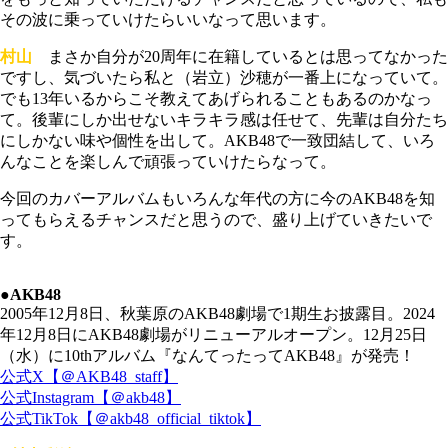
その波に乗っていけたらいいなって思います。
村山
まさか自分が20周年に在籍しているとは思ってなかった
ですし、気づいたら私と（岩立）沙穂が一番上になっていて。
でも13年いるからこそ教えてあげられることもあるのかなっ
て。後輩にしか出せないキラキラ感は任せて、先輩は自分たち
にしかない味や個性を出して。AKB48で一致団結して、いろ
んなことを楽しんで頑張っていけたらなって。
今回のカバーアルバムもいろんな年代の方に今のAKB48を知
ってもらえるチャンスだと思うので、盛り上げていきたいで
す。
●AKB48
2005年12月8日、秋葉原のAKB48劇場で1期生お披露目。2024
年12月8日にAKB48劇場がリニューアルオープン。12月25日
（水）に10thアルバム『なんてったってAKB48』が発売！
公式X【＠AKB48_staff】
公式Instagram【＠akb48】
公式TikTok【＠akb48_official_tiktok】