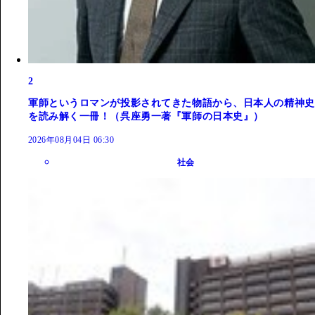
2
軍師というロマンが投影されてきた物語から、日本人の精神史
を読み解く一冊！（呉座勇一著『軍師の日本史』）
2026年08月04日 06:30
社会