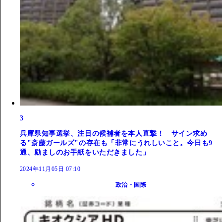
3
兵庫県知事選挙、注目の候補者を本人直撃！ サイン求め
る"斎藤ガールズ"の存在も「非常にうれしいこと。今日も9
通、励ましのお手紙をいただきました」
2024年11月05日 07:10
政治・国際