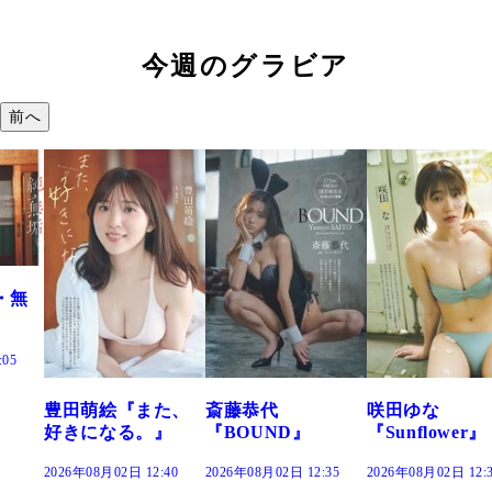
今週のグラビア
前へ
た、
斎藤恭代
咲田ゆな
藤水咲桜『花
』
『BOUND』
『Sunflower』
だまり』
:40
2026年08月02日 12:35
2026年08月02日 12:30
2026年08月02日 12: