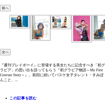
前へ
『週刊プレイボーイ』2023年42・43号（撮影／平
枝）より
次へ
『週刊プレイボーイ』に登場する美女たちに記念すべき「初グ
ラビア」の思い出を語ってもらう『初グラビア物語～My First
Gravure Story～』。前回に続いてバスケ女子タレント・すみぽ
んこと、...
この記事を読む