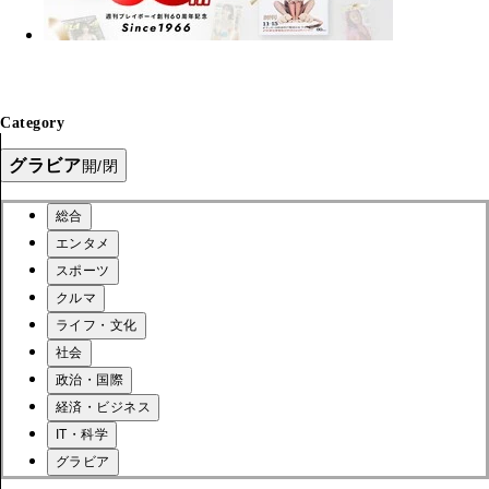
Category
グラビア
開/閉
総合
エンタメ
スポーツ
クルマ
ライフ・文化
社会
政治・国際
経済・ビジネス
IT・科学
グラビア