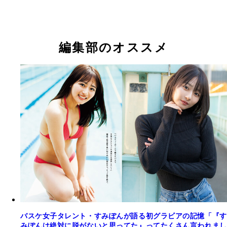
『週刊プレイボーイ』2024年43・44号（撮影／桑
『週刊プレイボーイ』2024年43・44号（撮影／桑
輝）より
輝）より
『グラジャパ！アワード2023』特設ページ（撮影
らあさみ）
編集部のオススメ
『She is…』 撮影／平山里枝 価格／1,100円（税込
『インフルエンサーを超えて。』 撮影／桑島智輝 
ラビアから半年ぶりとなるデジタル写真集。本格的
1,100円（税込） SNSやYouTubeはもちろん、テレ
優業をスタートさせた彼女の等身大の姿を撮り下ろ
誌でも活躍の幅を広げている急成長中の超絶美少女
しなやかに肌を見せ、光の中で静かに微笑む。普段
ぽんの、週プレでは1年ぶりとなる新作。表現力が
画で見せている明るくキュートな姿だけじゃない。
り、いままさに少女が羽化する瞬間を収めました。
っぴり大人のすみぽんを。
っぴりセクシーな、オトナなすみぽんをお楽しみく
い！
バスケ女子タレント・すみぽんが語る初グラビアの記憶「『す
みぽんは絶対に脱がないと思ってた』ってたくさん言われまし