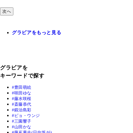
次へ
グラビアをもっと見る
グラビアを
キーワードで探す
豊田萌絵
咲田ゆな
藤水咲桜
斎藤恭代
鍛治島彩
ピョ・ウンジ
三園響子
山田かな
藤嶌果歩(日向坂46)