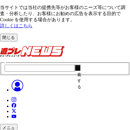
当サイトでは当社の提携先等がお客様のニーズ等について調
査・分析したり、お客様にお勧めの広告を表⽰する⽬的で
Cookie を使⽤する場合があります。
詳しくはこちら
閉じる
検
索
す
る
メニュ