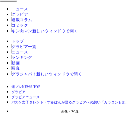
ニュース
グラビア
連載コラム
コミック
キン肉マン
新しいウィンドウで開く
トップ
グラビア一覧
ニュース
ランキング
動画
写真
グラジャパ！
新しいウィンドウで開く
週プレNEWS TOP
グラビア
グラビアニュース
バスケ女子タレント・すみぽんが語るグラビアへの想い「カラコンも加
画像・写真