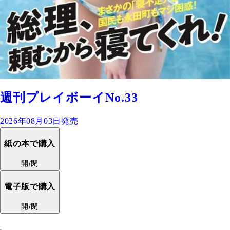
週刊プレイボーイNo.33
2026年08月03日発売
紙の本で購入
開/閉
電子版で購入
開/閉