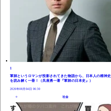
1
軍師というロマンが投影されてきた物語から、日本人の精神史
を読み解く一冊！（呉座勇一著『軍師の日本史』）
2026年08月04日 06:30
社会