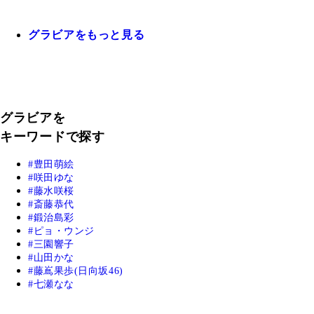
グラビアをもっと見る
グラビアを
キーワードで探す
豊田萌絵
咲田ゆな
藤水咲桜
斎藤恭代
鍛治島彩
ピョ・ウンジ
三園響子
山田かな
藤嶌果歩(日向坂46)
七瀬なな