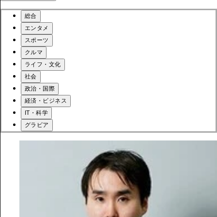
総合
エンタメ
スポーツ
クルマ
ライフ・文化
社会
政治・国際
経済・ビジネス
IT・科学
グラビア