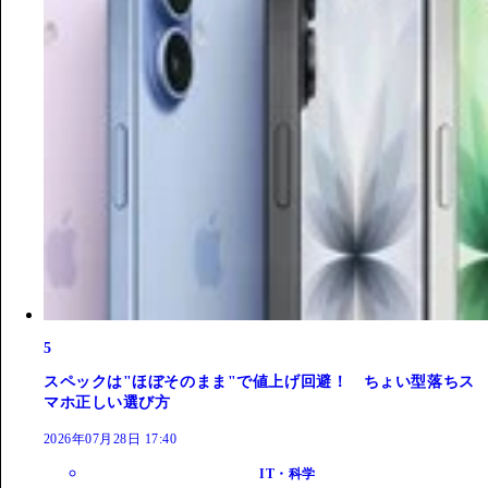
5
スペックは"ほぼそのまま"で値上げ回避！ ちょい型落ちス
マホ正しい選び方
2026年07月28日 17:40
IT・科学