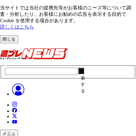
当サイトでは当社の提携先等がお客様のニーズ等について調
査・分析したり、お客様にお勧めの広告を表⽰する⽬的で
Cookie を使⽤する場合があります。
詳しくはこちら
閉じる
検
索
す
る
メニュ