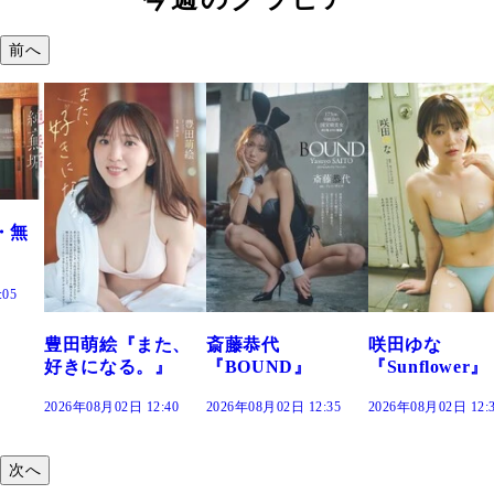
前へ
た、
斎藤恭代
咲田ゆな
藤水咲桜『花
』
『BOUND』
『Sunflower』
だまり』
:40
2026年08月02日 12:35
2026年08月02日 12:30
2026年08月02日 12:
次へ