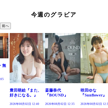
今週のグラビア
前へ
田萌絵『また、
斎藤恭代
咲田ゆな
藤
きになる。』
『BOUND』
『Sunflower』
だ
26年08月02日 12:40
2026年08月02日 12:35
2026年08月02日 12:30
202