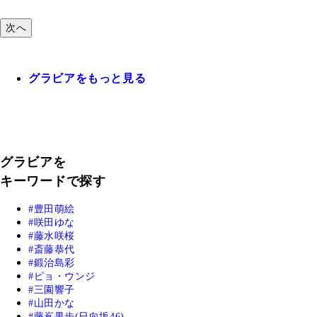
次へ
グラビアをもっと見る
グラビアを
キーワードで探す
豊田萌絵
咲田ゆな
藤水咲桜
斎藤恭代
鍛治島彩
ピョ・ウンジ
三園響子
山田かな
藤嶌果歩(日向坂46)