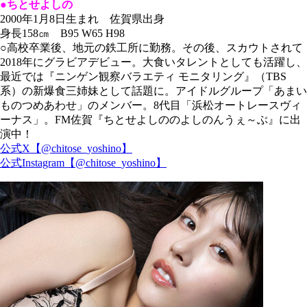
●ちとせよしの
2000年1月8日生まれ 佐賀県出身
身長158㎝ B95 W65 H98
○高校卒業後、地元の鉄工所に勤務。その後、スカウトされて
2018年にグラビアデビュー。大食いタレントとしても活躍し、
最近では『ニンゲン観察バラエティ モニタリング』（TBS
系）の新爆食三姉妹として話題に。アイドルグループ「あまい
ものつめあわせ」のメンバー。8代目「浜松オートレースヴィ
ーナス」。FM佐賀『ちとせよしののよしのんうぇ～ぶ』に出
演中！
公式X【@chitose_yoshino】
公式Instagram【@chitose_yoshino】