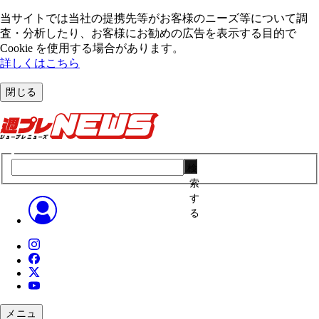
当サイトでは当社の提携先等がお客様のニーズ等について調
査・分析したり、お客様にお勧めの広告を表⽰する⽬的で
Cookie を使⽤する場合があります。
詳しくはこちら
閉じる
検
索
す
る
メニュ