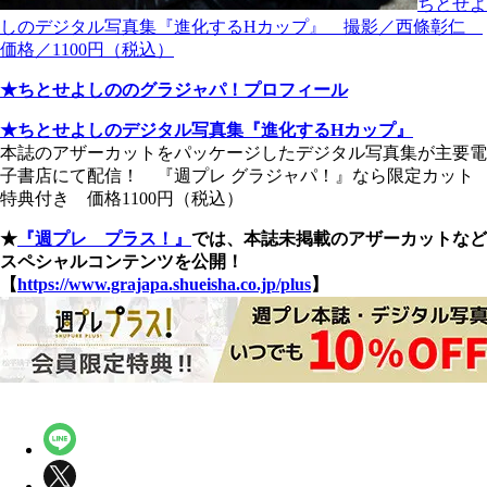
ちとせよ
しのデジタル写真集『進化するHカップ』 撮影／西條彰仁
価格／1100円（税込）
★ちとせよしののグラジャパ！プロフィール
★ちとせよしのデジタル写真集『進化するHカップ』
本誌のアザーカットをパッケージしたデジタル写真集が主要電
子書店にて配信！ 『週プレ グラジャパ！』なら限定カット
特典付き 価格1100円（税込）
★
『週プレ プラス！』
では、本誌未掲載のアザーカットなど
スペシャルコンテンツを公開！
【
https://www.grajapa.shueisha.co.jp/plus
】