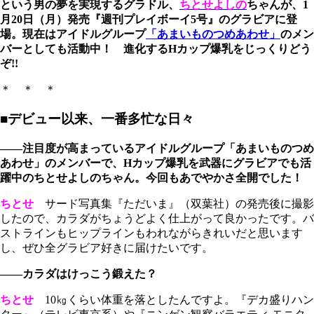
という男の夢を実現するグラドル、
ちとせよしの
ちゃんが、1
月20日（月）発売『週刊プレイボーイ5号』のグラビアに登
場。現在はアイドルグループ
「あまいものつめあわせ」
のメン
バーとしても活動中！ 進化するHカップ爆乳をじっくりどう
ぞ!!
＊ ＊ ＊
■デビュー以来、一番多忙な日々
――注目度が高まっているアイドルグループ「あまいものつめ
あわせ」のメンバーで、Hカップ爆乳を武器にグラビアでも活
躍中のちとせよしのちゃん。今回もあでやかさ全開でした！
ちとせ
サード写真集『ただいま』（双葉社）の発売後に撮影
したので、カラダがちょうどよく仕上がって良かったです。バ
ストラインもヒップラインもわれながらきれいだと思います
し、ぜひ全グラビア好きに届けたいです。
――カラダはけっこう鍛えた？
ちとせ
10㎏くらい体重を落としたんですよ。『デカ盛りハン