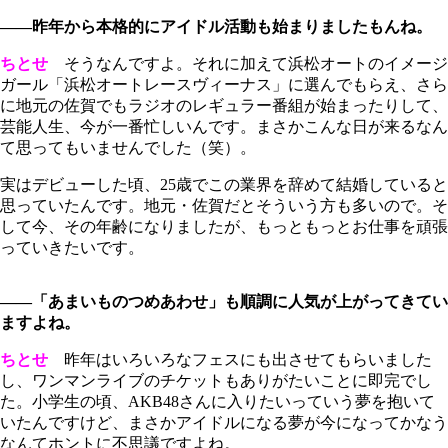
――昨年から本格的にアイドル活動も始まりましたもんね。
ちとせ
そうなんですよ。それに加えて浜松オートのイメージ
ガール「浜松オートレースヴィーナス」に選んでもらえ、さら
に地元の佐賀でもラジオのレギュラー番組が始まったりして、
芸能人生、今が一番忙しいんです。まさかこんな日が来るなん
て思ってもいませんでした（笑）。
実はデビューした頃、25歳でこの業界を辞めて結婚していると
思っていたんです。地元・佐賀だとそういう方も多いので。そ
して今、その年齢になりましたが、もっともっとお仕事を頑張
っていきたいです。
――「あまいものつめあわせ」も順調に人気が上がってきてい
ますよね。
ちとせ
昨年はいろいろなフェスにも出させてもらいました
し、ワンマンライブのチケットもありがたいことに即完でし
た。小学生の頃、AKB48さんに入りたいっていう夢を抱いて
いたんですけど、まさかアイドルになる夢が今になってかなう
なんてホントに不思議ですよね。