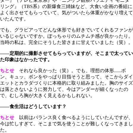
ター』（テレビ東京系）や『ニンゲン観察バラエティ モニタ
リング』（TBS系）の新爆食三姉妹など、大食い企画の番組に
よく出させてもらっていて、気がついたら体重がかなり増えて
いたんです。
でも、グラビアってどんな体形でも好きでいてくれるファンが
いるじゃないですか。ぽっちゃりのムチムチ感が良かったり。
当時の私は、完全にそうした皆さまに甘えていました（笑）。
――定期的に撮影させてもらっていますが、そこまで太ってい
た印象はなかったです。
ちとせ
それなら良かった（笑）。でも、理想の体形......ボ
ン、キュッ、ボンをやっぱり目指そうと思って、そこからダイ
エットとカラダづくりに本格的に取り組みました。胸のサイズ
は落とさないように努力して、今はアンダーが細くなったの
で、むしろ胸が大きく見えるかもしれない。
――食生活はどうしています？
ちとせ
以前はバランス良く食べるようにしていたんですが、
今は忙しすぎて、そこまで気を使うことが難しくなってきまし
た。